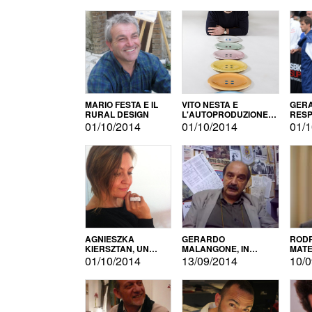
MARIO FESTA E IL
VITO NESTA E
GERA
RURAL DESIGN
L'AUTOPRODUZIONE
RESP
COME RECUPERO DEI
TECN
01/10/2014
01/10/2014
01/1
SIMBOLI
MOTO
AGNIESZKA
GERARDO
RODR
KIERSZTAN, UN
MALANGONE, IN
MATE
MODELLO DI
GIURIA PER IL
01/10/2014
13/09/2014
10/0
AUTOPRODUZIONE
CONCORSO
LETTERARIO