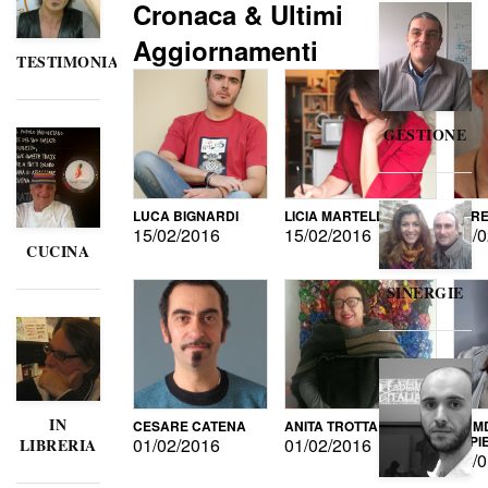
Cronaca & Ultimi
Aggiornamenti
TESTIMONIANZE
GESTIONE
LUCA BIGNARDI
LICIA MARTELLI
LORE
15/02/2016
15/02/2016
15/0
CUCINA
SINERGIE
IN
CESARE CATENA
ANITA TROTTA
GUMD
DI P
01/02/2016
01/02/2016
LIBRERIA
15/0