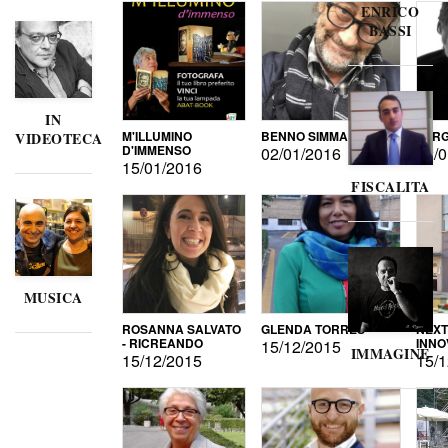
ENRICO
BASSI
IN
M'ILLUMINO
BENNO SIMMA
SERG
VIDEOTECA
D'IMMENSO
02/01/2016
02/0
15/01/2016
FISCALITA
MUSICA
ROSANNA SALVATO
GLENDA TORRES
NEXT
- RICREANDO
INNO
15/12/2015
IMMAGINE
15/12/2015
15/1