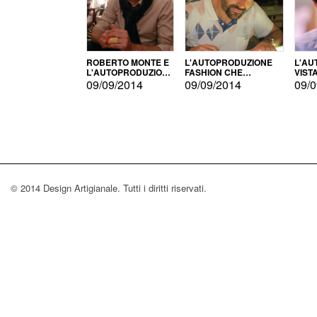
ROBERTO MONTE E
L'AUTOPRODUZIONE
L'AU
L'AUTOPRODUZIONE
FASHION CHE
VIST
CON IL CENSIMENTO
CONQUISTA GLI USA
FARI
09/09/2014
09/09/2014
09/0
© 2014 Design Artigianale. Tutti i diritti riservati.