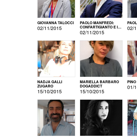
GIOVANNA TALOCCI
PAOLO MANFREDI:
PAOL
CONFARTIGIANTO E IL
02/11/2015
02/1
SONDAGGIO
02/11/2015
NADJA GALLI
MARIELLA BARBARO
PINO
ZUGARO
DOGADDICT
01/1
15/10/2015
15/10/2015