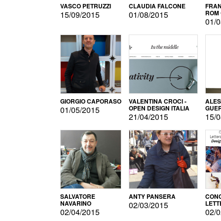
VASCO PETRUZZI
CLAUDIA FALCONE
FRAN
ROM 
15/09/2015
01/08/2015
01/0
GIORGIO CAPORASO
VALENTINA CROCI -
ALE
OPEN DESIGN ITALIA
GUE
01/05/2015
21/04/2015
15/0
SALVATORE
ANTY PANSERA
CON
NAVARINO
LETT
02/03/2015
DESI
02/04/2015
02/0