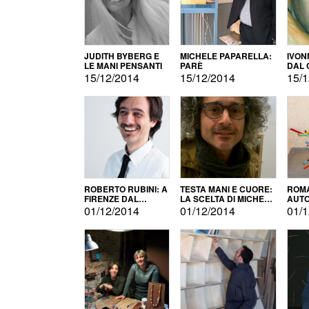
JUDITH BYBERG E
MICHELE PAPARELLA:
IVON
LE MANI PENSANTI
PARÈ
DAL 
CITT
15/12/2014
15/12/2014
15/1
ROBERTO RUBINI: A
TESTA MANI E CUORE:
ROMA
FIRENZE DAL
LA SCELTA DI MICHELE
AUT
PRODOTTO ALLA
BARBERIO
01/12/2014
01/12/2014
01/1
PROMOZIONE