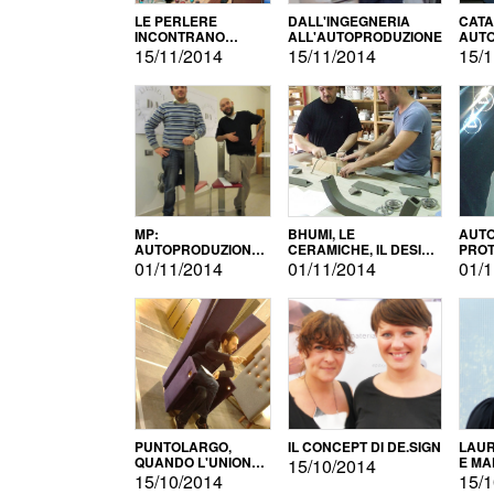
LE PERLERE
DALL'INGEGNERIA
CATA
INCONTRANO
ALL'AUTOPRODUZIONE
AUTO
L'AUTOPRODUZIONE
COMM
15/11/2014
15/11/2014
15/1
MP:
BHUMI, LE
AUTO
AUTOPRODUZIONE
CERAMICHE, IL DESIGN
PROT
E INNOVAZIONE
E L'AUTOPRODUZIONE
ROM
01/11/2014
01/11/2014
01/1
PUNTOLARGO,
IL CONCEPT DI DE.SIGN
LAUR
QUANDO L'UNIONE
E MA
15/10/2014
FA LA FORZA E
15/10/2014
15/1
VINCE