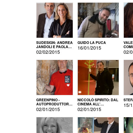
SUDESIGN: ANDREA
GUIDO LA PUCA
VALE
JANDOLI E PAOLA
COMU
16/01/2015
PISAPIA
02/02/2015
02/0
GREENPINO -
NICCOLÒ SPIRITO: DAL
STEF
AUTOPRODUTTORE
CINEMA ALL'
15/1
PER AMORE
AUTOPRODUZIONE
02/01/2015
02/01/2015