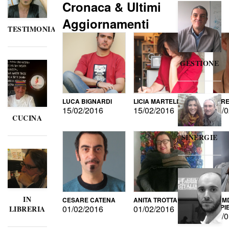
Cronaca & Ultimi
Aggiornamenti
TESTIMONIANZE
GESTIONE
LUCA BIGNARDI
LICIA MARTELLI
LORE
15/02/2016
15/02/2016
15/0
CUCINA
SINERGIE
IN
CESARE CATENA
ANITA TROTTA
GUMD
DI P
01/02/2016
01/02/2016
LIBRERIA
15/0