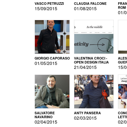
VASCO PETRUZZI
CLAUDIA FALCONE
FRAN
ROM 
15/09/2015
01/08/2015
01/0
GIORGIO CAPORASO
VALENTINA CROCI -
ALE
OPEN DESIGN ITALIA
GUE
01/05/2015
21/04/2015
15/0
SALVATORE
ANTY PANSERA
CON
NAVARINO
LETT
02/03/2015
DESI
02/04/2015
02/0