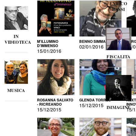
ENRICO
BASSI
IN
M'ILLUMINO
BENNO SIMMA
SERG
VIDEOTECA
D'IMMENSO
02/01/2016
02/0
15/01/2016
FISCALITA
MUSICA
ROSANNA SALVATO
GLENDA TORRES
NEXT
- RICREANDO
INNO
15/12/2015
IMMAGINE
15/12/2015
15/1