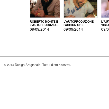
ROBERTO MONTE E
L'AUTOPRODUZIONE
L'AU
L'AUTOPRODUZIONE
FASHION CHE
VIST
CON IL CENSIMENTO
CONQUISTA GLI USA
FARI
09/09/2014
09/09/2014
09/0
© 2014 Design Artigianale. Tutti i diritti riservati.