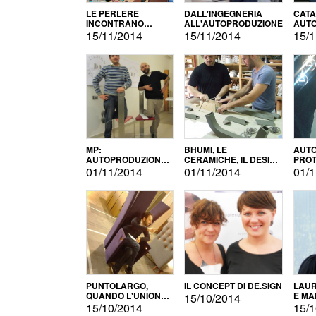
LE PERLERE
DALL'INGEGNERIA
CATA
INCONTRANO
ALL'AUTOPRODUZIONE
AUTO
L'AUTOPRODUZIONE
COMM
15/11/2014
15/11/2014
15/1
MP:
BHUMI, LE
AUTO
AUTOPRODUZIONE
CERAMICHE, IL DESIGN
PROT
E INNOVAZIONE
E L'AUTOPRODUZIONE
ROM
01/11/2014
01/11/2014
01/1
PUNTOLARGO,
IL CONCEPT DI DE.SIGN
LAUR
QUANDO L'UNIONE
E MA
15/10/2014
FA LA FORZA E
15/10/2014
15/1
VINCE