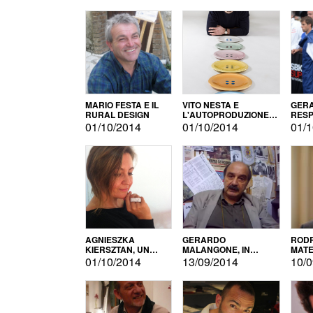
MARIO FESTA E IL
VITO NESTA E
GERA
RURAL DESIGN
L'AUTOPRODUZIONE
RESP
COME RECUPERO DEI
TECN
01/10/2014
01/10/2014
01/1
SIMBOLI
MOTO
AGNIESZKA
GERARDO
RODR
KIERSZTAN, UN
MALANGONE, IN
MATE
MODELLO DI
GIURIA PER IL
01/10/2014
13/09/2014
10/0
AUTOPRODUZIONE
CONCORSO
LETTERARIO