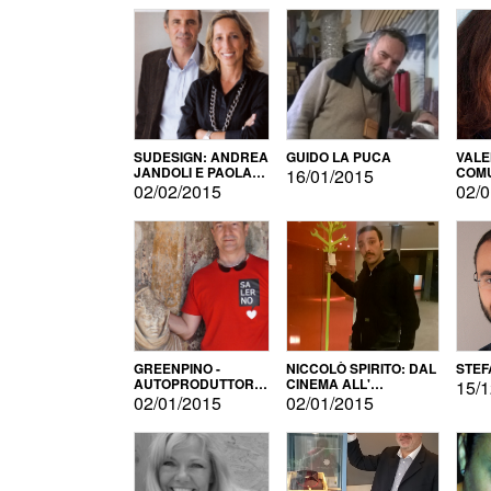
SUDESIGN: ANDREA
GUIDO LA PUCA
VALE
JANDOLI E PAOLA
COMU
16/01/2015
PISAPIA
02/02/2015
02/0
GREENPINO -
NICCOLÒ SPIRITO: DAL
STEF
AUTOPRODUTTORE
CINEMA ALL'
15/1
PER AMORE
AUTOPRODUZIONE
02/01/2015
02/01/2015