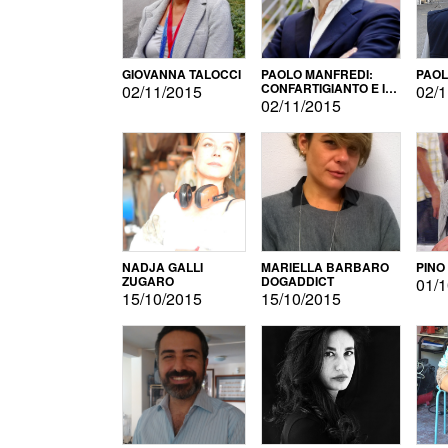
GIOVANNA TALOCCI
PAOLO MANFREDI:
PAOL
CONFARTIGIANTO E IL
02/11/2015
02/1
SONDAGGIO
02/11/2015
NADJA GALLI
MARIELLA BARBARO
PINO
ZUGARO
DOGADDICT
01/1
15/10/2015
15/10/2015