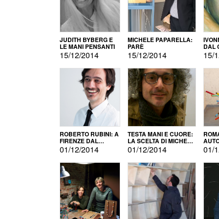
JUDITH BYBERG E
MICHELE PAPARELLA:
IVON
LE MANI PENSANTI
PARÈ
DAL 
CITT
15/12/2014
15/12/2014
15/1
ROBERTO RUBINI: A
TESTA MANI E CUORE:
ROMA
FIRENZE DAL
LA SCELTA DI MICHELE
AUT
PRODOTTO ALLA
BARBERIO
01/12/2014
01/12/2014
01/1
PROMOZIONE