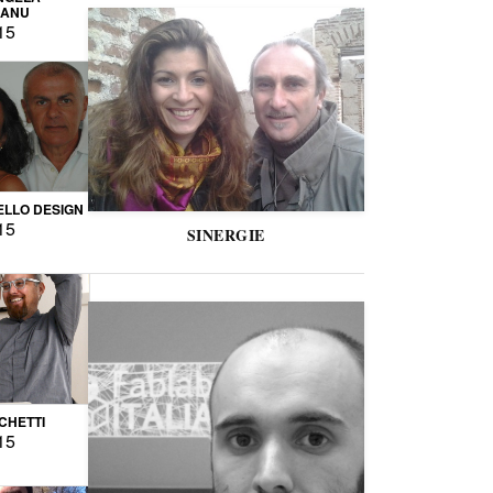
CANU
15
LLO DESIGN
15
SINERGIE
CCHETTI
15