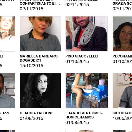
CONFARTIGIANTO E IL
GRAZIA S
15
02/11/2015
SONDAGGIO
02/11/2015
02/11/20
LI
MARIELLA BARBARO
PINO GIACOVELLLI
PECORAME
DOGADDICT
01/10/2015
01/10/20
15
15/10/2015
RUZZI
CLAUDIA FALCONE
FRANCESCA ROMEI -
GIULIO IA
ROM CERAMICS
15
01/08/2015
16/05/20
01/08/2015