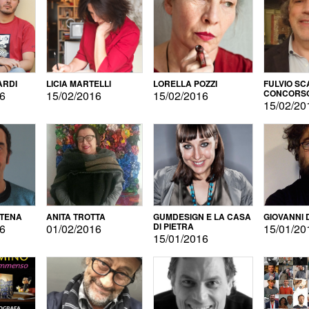
ARDI
LICIA MARTELLI
LORELLA POZZI
FULVIO SC
CONCORS
16
15/02/2016
15/02/2016
LETTERAR
15/02/20
ATENA
ANITA TROTTA
GUMDESIGN E LA CASA
GIOVANNI 
DI PIETRA
16
01/02/2016
15/01/20
15/01/2016