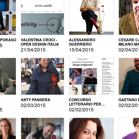
APORASO
VALENTINA CROCI -
ALESSANDRO
CESARE CA
OPEN DESIGN ITALIA
GUERRIERO
MILANO M
15
21/04/2015
15/04/2015
02/04/20
ANTY PANSERA
CONCORSO
GAETANO 
LETTERARIO PER
02/03/2015
02/02/20
DESIGNER
15
02/02/2015