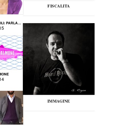
FISCALITA
LI: PARLARE
VERSE
15
MONE
14
IMMAGINE