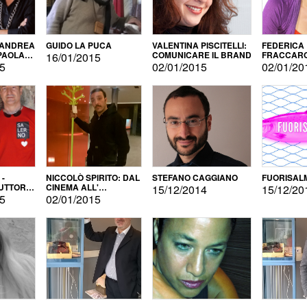
 ANDREA
GUIDO LA PUCA
VALENTINA PISCITELLI:
FEDERICA
 PAOLA
COMUNICARE IL BRAND
FRACCARO
16/01/2015
LINGUE DI
15
02/01/2015
02/01/20
 -
NICCOLÒ SPIRITO: DAL
STEFANO CAGGIANO
FUORISAL
UTTORE
CINEMA ALL'
15/12/2014
15/12/20
E
AUTOPRODUZIONE
15
02/01/2015