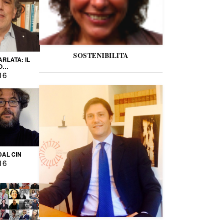
SOSTENIBILITA
ARLATA: IL
O
IO
16
DAL CIN
16