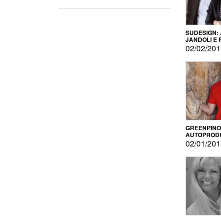
SUDESIGN:
JANDOLI E
PISAPIA
02/02/20
GREENPINO
AUTOPROD
PER AMOR
02/01/20