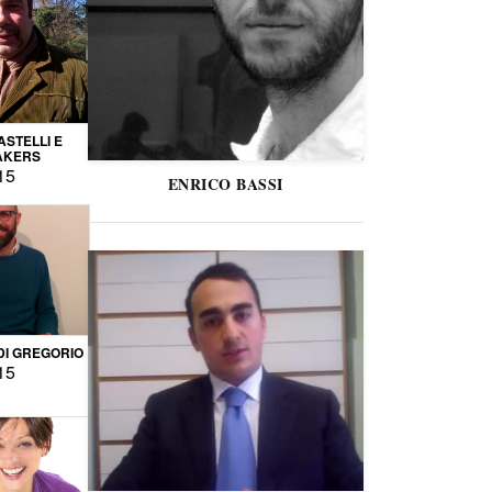
STELLI E
AKERS
15
ENRICO BASSI
DI GREGORIO
15