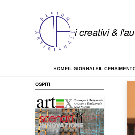
i creativi & l'
HOME
IL GIORNALE
IL CENSIMENT
OSPITI