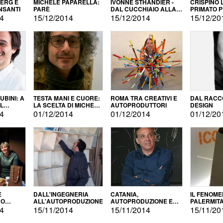
BERG E
MICHELE PAPARELLA:
IVONNE STHANDIER -
CRISPINO 
NSANTI
PARÈ
DAL CUCCHIAIO ALLA
PRIMATO 
CITTÀ
14
15/12/2014
15/12/2014
15/12/20
BINI: A
TESTA MANI E CUORE:
ROMA TRA CREATIVI E
DAL RACC
LA SCELTA DI MICHELE
AUTOPRODUTTORI
DESIGN
ALLA
BARBERIO
14
01/12/2014
01/12/2014
01/12/20
NE
E
DALL'INGEGNERIA
CATANIA,
IL FENOM
NO
ALL'AUTOPRODUZIONE
AUTOPRODUZIONE E
PALERMIT
DUZIONE
COMMERCIALIZZAZIONE
DELL'AUT
14
15/11/2014
15/11/2014
15/11/20