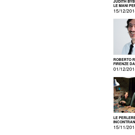
JUDITH BY
LE MANI PE
15/12/20
ROBERTO RU
FIRENZE DAL
PRODOTTO 
01/12/20
PROMOZIO
LE PERLER
INCONTRA
L'AUTOPRO
15/11/20