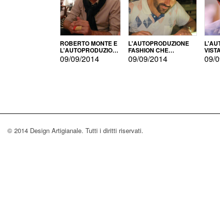
ROBERTO MONTE E
L'AUTOPRODUZIONE
L'AU
L'AUTOPRODUZIONE
FASHION CHE
VIST
CON IL CENSIMENTO
CONQUISTA GLI USA
FARI
09/09/2014
09/09/2014
09/0
© 2014 Design Artigianale. Tutti i diritti riservati.