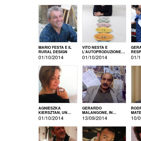
MARIO FESTA E IL
VITO NESTA E
GERA
RURAL DESIGN
L'AUTOPRODUZIONE
RESP
COME RECUPERO DEI
TECN
01/10/2014
01/10/2014
01/1
SIMBOLI
MOTO
AGNIESZKA
GERARDO
RODR
KIERSZTAN, UN
MALANGONE, IN
MATE
MODELLO DI
GIURIA PER IL
01/10/2014
13/09/2014
10/0
AUTOPRODUZIONE
CONCORSO
LETTERARIO