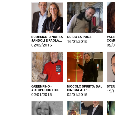
SUDESIGN: ANDREA
GUIDO LA PUCA
VALE
JANDOLI E PAOLA
COMU
16/01/2015
PISAPIA
02/02/2015
02/0
GREENPINO -
NICCOLÒ SPIRITO: DAL
STEF
AUTOPRODUTTORE
CINEMA ALL'
15/1
PER AMORE
AUTOPRODUZIONE
02/01/2015
02/01/2015