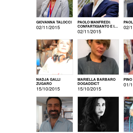
GIOVANNA TALOCCI
PAOLO MANFREDI:
PAOL
CONFARTIGIANTO E IL
02/11/2015
02/1
SONDAGGIO
02/11/2015
NADJA GALLI
MARIELLA BARBARO
PINO
ZUGARO
DOGADDICT
01/1
15/10/2015
15/10/2015