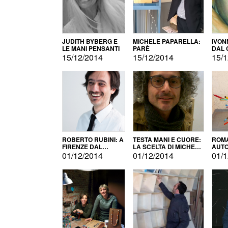
JUDITH BYBERG E
MICHELE PAPARELLA:
IVON
LE MANI PENSANTI
PARÈ
DAL 
CITT
15/12/2014
15/12/2014
15/1
ROBERTO RUBINI: A
TESTA MANI E CUORE:
ROMA
FIRENZE DAL
LA SCELTA DI MICHELE
AUT
PRODOTTO ALLA
BARBERIO
01/12/2014
01/12/2014
01/1
PROMOZIONE