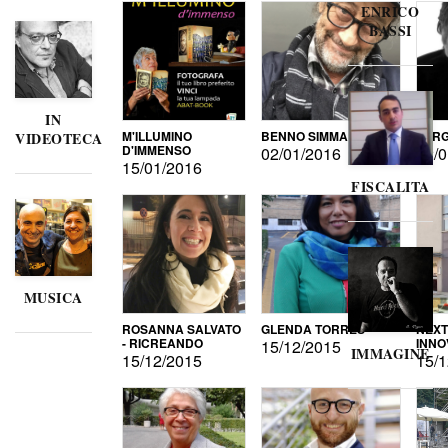
ENRICO
BASSI
IN
M'ILLUMINO
BENNO SIMMA
SERG
VIDEOTECA
D'IMMENSO
02/01/2016
02/0
15/01/2016
FISCALITA
MUSICA
ROSANNA SALVATO
GLENDA TORRES
NEXT
- RICREANDO
INNO
15/12/2015
IMMAGINE
15/12/2015
15/1