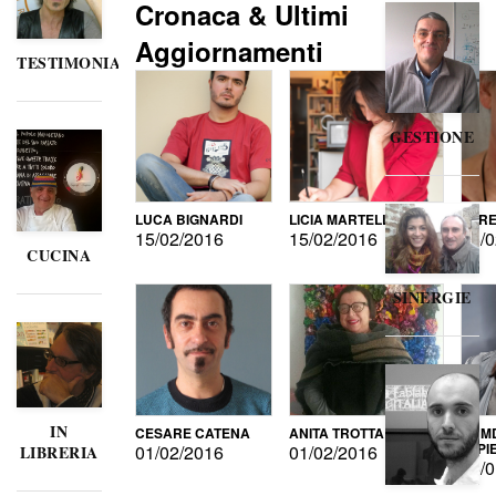
Cronaca & Ultimi
Aggiornamenti
TESTIMONIANZE
GESTIONE
LUCA BIGNARDI
LICIA MARTELLI
LORE
15/02/2016
15/02/2016
15/0
CUCINA
SINERGIE
IN
CESARE CATENA
ANITA TROTTA
GUMD
DI P
01/02/2016
01/02/2016
LIBRERIA
15/0