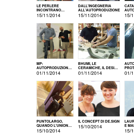
LE PERLERE
DALL'INGEGNERIA
CATA
INCONTRANO
ALL'AUTOPRODUZIONE
AUTO
L'AUTOPRODUZIONE
COMM
15/11/2014
15/11/2014
15/1
MP:
BHUMI, LE
AUTO
AUTOPRODUZIONE
CERAMICHE, IL DESIGN
PROT
E INNOVAZIONE
E L'AUTOPRODUZIONE
ROM
01/11/2014
01/11/2014
01/1
PUNTOLARGO,
IL CONCEPT DI DE.SIGN
LAUR
QUANDO L'UNIONE
E MA
15/10/2014
FA LA FORZA E
15/10/2014
15/1
VINCE