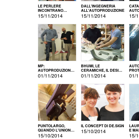
LE PERLERE
DALL'INGEGNERIA
CATA
INCONTRANO
ALL'AUTOPRODUZIONE
AUTO
L'AUTOPRODUZIONE
COMM
15/11/2014
15/11/2014
15/1
MP:
BHUMI, LE
AUTO
AUTOPRODUZIONE
CERAMICHE, IL DESIGN
PROT
E INNOVAZIONE
E L'AUTOPRODUZIONE
ROM
01/11/2014
01/11/2014
01/1
PUNTOLARGO,
IL CONCEPT DI DE.SIGN
LAUR
QUANDO L'UNIONE
E MA
15/10/2014
FA LA FORZA E
15/10/2014
15/1
VINCE