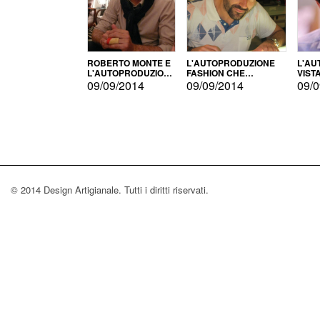
ROBERTO MONTE E
L'AUTOPRODUZIONE
L'AU
L'AUTOPRODUZIONE
FASHION CHE
VIST
CON IL CENSIMENTO
CONQUISTA GLI USA
FARI
09/09/2014
09/09/2014
09/0
© 2014 Design Artigianale. Tutti i diritti riservati.