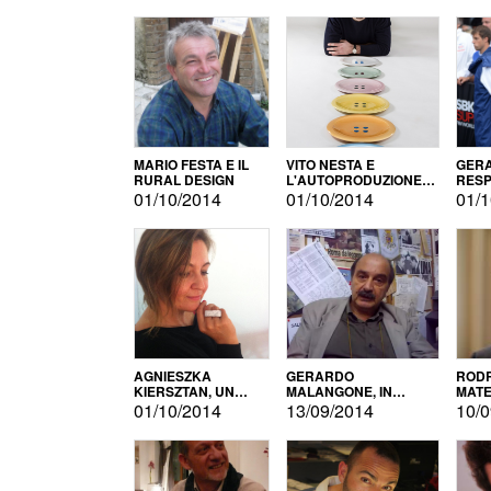
MARIO FESTA E IL
VITO NESTA E
GERA
RURAL DESIGN
L'AUTOPRODUZIONE
RESP
COME RECUPERO DEI
TECN
01/10/2014
01/10/2014
01/1
SIMBOLI
MOTO
AGNIESZKA
GERARDO
RODR
KIERSZTAN, UN
MALANGONE, IN
MATE
MODELLO DI
GIURIA PER IL
01/10/2014
13/09/2014
10/0
AUTOPRODUZIONE
CONCORSO
LETTERARIO