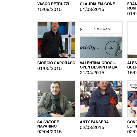
VASCO PETRUZZI
CLAUDIA FALCONE
FRAN
ROM 
15/09/2015
01/08/2015
01/0
GIORGIO CAPORASO
VALENTINA CROCI -
ALE
OPEN DESIGN ITALIA
GUE
01/05/2015
21/04/2015
15/0
SALVATORE
ANTY PANSERA
CON
NAVARINO
LETT
02/03/2015
DESI
02/04/2015
02/0