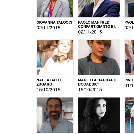
GIOVANNA TALOCCI
PAOLO MANFREDI:
PAOL
CONFARTIGIANTO E IL
02/11/2015
02/1
SONDAGGIO
02/11/2015
NADJA GALLI
MARIELLA BARBARO
PINO
ZUGARO
DOGADDICT
01/1
15/10/2015
15/10/2015