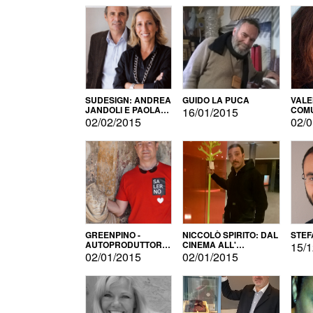
SUDESIGN: ANDREA
GUIDO LA PUCA
VALE
JANDOLI E PAOLA
COMU
16/01/2015
PISAPIA
02/02/2015
02/0
GREENPINO -
NICCOLÒ SPIRITO: DAL
STEF
AUTOPRODUTTORE
CINEMA ALL'
15/1
PER AMORE
AUTOPRODUZIONE
02/01/2015
02/01/2015