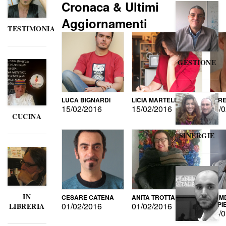
Cronaca & Ultimi
Aggiornamenti
TESTIMONIANZE
GESTIONE
LUCA BIGNARDI
LICIA MARTELLI
LORE
15/02/2016
15/02/2016
15/0
CUCINA
SINERGIE
IN
CESARE CATENA
ANITA TROTTA
GUMD
DI P
01/02/2016
01/02/2016
LIBRERIA
15/0