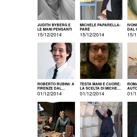
JUDITH BYBERG E
MICHELE PAPARELLA:
IVON
LE MANI PENSANTI
PARÈ
DAL 
CITT
15/12/2014
15/12/2014
15/1
ROBERTO RUBINI: A
TESTA MANI E CUORE:
ROMA
FIRENZE DAL
LA SCELTA DI MICHELE
AUT
PRODOTTO ALLA
BARBERIO
01/12/2014
01/12/2014
01/1
PROMOZIONE