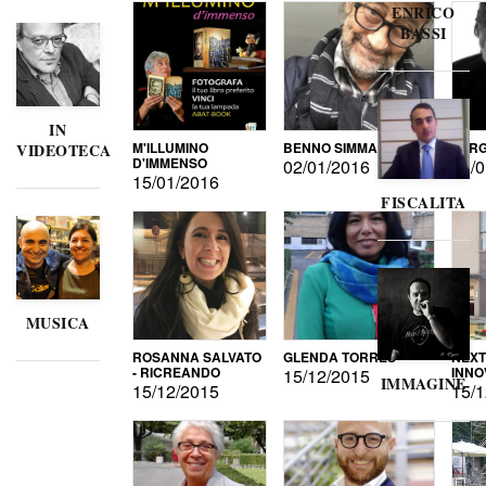
ENRICO
BASSI
IN
M'ILLUMINO
BENNO SIMMA
SERG
VIDEOTECA
D'IMMENSO
02/01/2016
02/0
15/01/2016
FISCALITA
MUSICA
ROSANNA SALVATO
GLENDA TORRES
NEXT
- RICREANDO
INNO
15/12/2015
IMMAGINE
15/12/2015
15/1