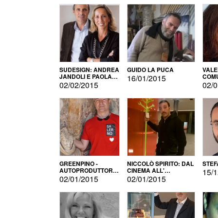
SUDESIGN: ANDREA
GUIDO LA PUCA
VALE
JANDOLI E PAOLA
COMU
16/01/2015
PISAPIA
02/02/2015
02/0
GREENPINO -
NICCOLÒ SPIRITO: DAL
STEF
AUTOPRODUTTORE
CINEMA ALL'
15/1
PER AMORE
AUTOPRODUZIONE
02/01/2015
02/01/2015