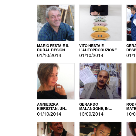
MARIO FESTA E IL
VITO NESTA E
GERA
RURAL DESIGN
L'AUTOPRODUZIONE
RESP
COME RECUPERO DEI
TECN
01/10/2014
01/10/2014
01/1
SIMBOLI
MOTO
AGNIESZKA
GERARDO
RODR
KIERSZTAN, UN
MALANGONE, IN
MATE
MODELLO DI
GIURIA PER IL
01/10/2014
13/09/2014
10/0
AUTOPRODUZIONE
CONCORSO
LETTERARIO