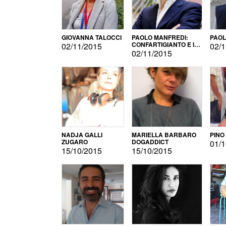
GIOVANNA TALOCCI
PAOLO MANFREDI:
PAOL
CONFARTIGIANTO E IL
02/11/2015
02/1
SONDAGGIO
02/11/2015
NADJA GALLI
MARIELLA BARBARO
PINO
ZUGARO
DOGADDICT
01/1
15/10/2015
15/10/2015