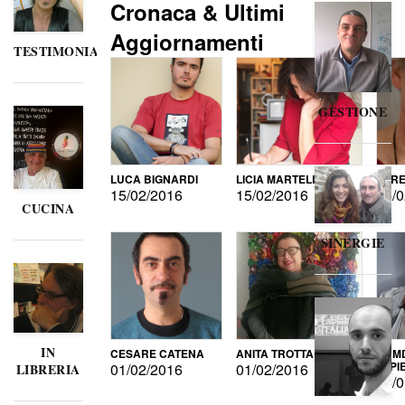
Cronaca & Ultimi
Aggiornamenti
TESTIMONIANZE
GESTIONE
LUCA BIGNARDI
LICIA MARTELLI
LORE
15/02/2016
15/02/2016
15/0
CUCINA
SINERGIE
IN
CESARE CATENA
ANITA TROTTA
GUMD
DI P
01/02/2016
01/02/2016
LIBRERIA
15/0