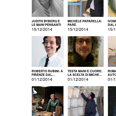
JUDITH BYBERG E
MICHELE PAPARELLA:
IVON
LE MANI PENSANTI
PARÈ
DAL 
CITT
15/12/2014
15/12/2014
15/1
ROBERTO RUBINI: A
TESTA MANI E CUORE:
ROMA
FIRENZE DAL
LA SCELTA DI MICHELE
AUT
PRODOTTO ALLA
BARBERIO
01/12/2014
01/12/2014
01/1
PROMOZIONE