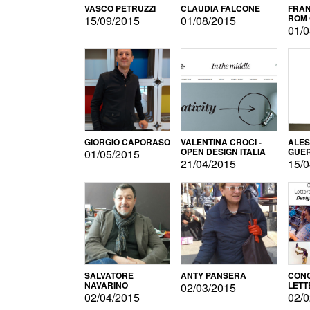
VASCO PETRUZZI
CLAUDIA FALCONE
FRAN
ROM 
15/09/2015
01/08/2015
01/0
GIORGIO CAPORASO
VALENTINA CROCI -
ALE
OPEN DESIGN ITALIA
GUE
01/05/2015
21/04/2015
15/0
SALVATORE
ANTY PANSERA
CON
NAVARINO
LETT
02/03/2015
DESI
02/04/2015
02/0