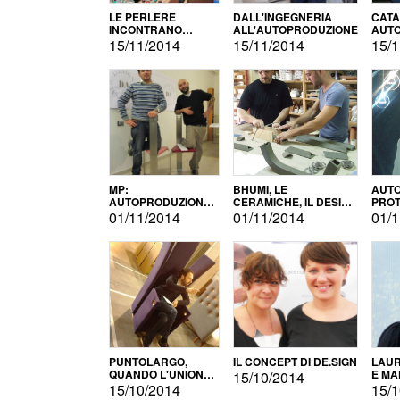
LE PERLERE
DALL'INGEGNERIA
CATA
INCONTRANO
ALL'AUTOPRODUZIONE
AUTO
L'AUTOPRODUZIONE
COMM
15/11/2014
15/11/2014
15/1
MP:
BHUMI, LE
AUTO
AUTOPRODUZIONE
CERAMICHE, IL DESIGN
PROT
E INNOVAZIONE
E L'AUTOPRODUZIONE
ROM
01/11/2014
01/11/2014
01/1
PUNTOLARGO,
IL CONCEPT DI DE.SIGN
LAUR
QUANDO L'UNIONE
E MA
15/10/2014
FA LA FORZA E
15/10/2014
15/1
VINCE