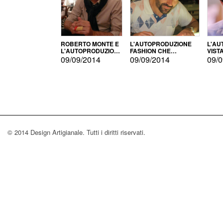
ROBERTO MONTE E
L'AUTOPRODUZIONE
L'AU
L'AUTOPRODUZIONE
FASHION CHE
VIST
CON IL CENSIMENTO
CONQUISTA GLI USA
FARI
09/09/2014
09/09/2014
09/0
© 2014 Design Artigianale. Tutti i diritti riservati.