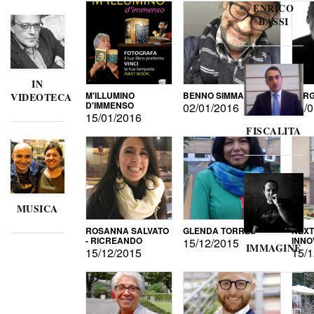
ENRICO
BASSI
IN
M'ILLUMINO
BENNO SIMMA
SERG
VIDEOTECA
D'IMMENSO
02/01/2016
02/0
15/01/2016
FISCALITA
MUSICA
ROSANNA SALVATO
GLENDA TORRES
NEXT
- RICREANDO
INNO
15/12/2015
IMMAGINE
15/12/2015
15/1