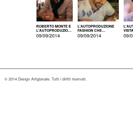
ROBERTO MONTE E
L'AUTOPRODUZIONE
L'AU
L'AUTOPRODUZIONE
FASHION CHE
VIST
CON IL CENSIMENTO
CONQUISTA GLI USA
FARI
09/09/2014
09/09/2014
09/0
© 2014 Design Artigianale. Tutti i diritti riservati.