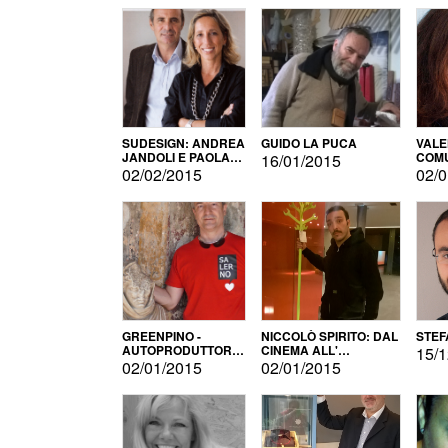
SUDESIGN: ANDREA
GUIDO LA PUCA
VALE
JANDOLI E PAOLA
COMU
16/01/2015
PISAPIA
02/02/2015
02/0
GREENPINO -
NICCOLÒ SPIRITO: DAL
STEF
AUTOPRODUTTORE
CINEMA ALL'
15/1
PER AMORE
AUTOPRODUZIONE
02/01/2015
02/01/2015