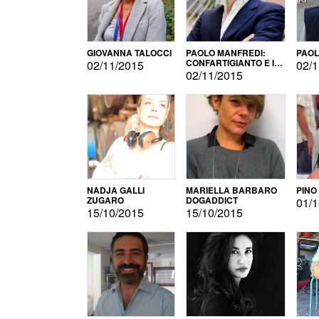
GIOVANNA TALOCCI
PAOLO MANFREDI:
PAOL
CONFARTIGIANTO E IL
02/11/2015
02/1
SONDAGGIO
02/11/2015
NADJA GALLI
MARIELLA BARBARO
PINO
ZUGARO
DOGADDICT
01/1
15/10/2015
15/10/2015