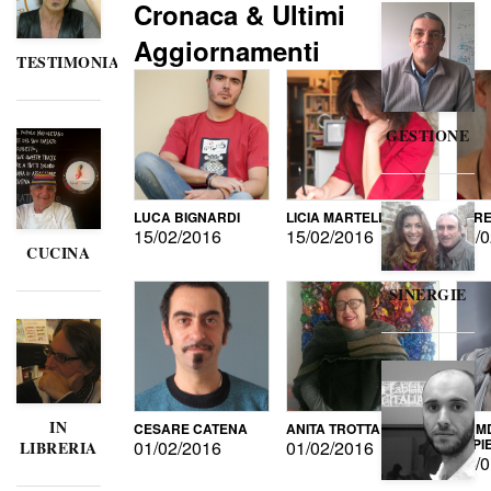
Cronaca & Ultimi
Aggiornamenti
TESTIMONIANZE
GESTIONE
LUCA BIGNARDI
LICIA MARTELLI
LORE
15/02/2016
15/02/2016
15/0
CUCINA
SINERGIE
IN
CESARE CATENA
ANITA TROTTA
GUMD
DI P
01/02/2016
01/02/2016
LIBRERIA
15/0