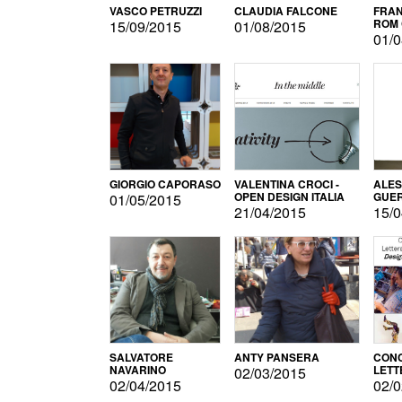
VASCO PETRUZZI
CLAUDIA FALCONE
FRAN
ROM 
15/09/2015
01/08/2015
01/0
GIORGIO CAPORASO
VALENTINA CROCI -
ALE
OPEN DESIGN ITALIA
GUE
01/05/2015
21/04/2015
15/0
SALVATORE
ANTY PANSERA
CON
NAVARINO
LETT
02/03/2015
DESI
02/04/2015
02/0