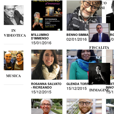
ENRICO
BASSI
IN
M'ILLUMINO
BENNO SIMMA
SERG
VIDEOTECA
D'IMMENSO
02/01/2016
02/0
15/01/2016
FISCALITA
MUSICA
ROSANNA SALVATO
GLENDA TORRES
NEXT
- RICREANDO
INNO
15/12/2015
IMMAGINE
15/12/2015
15/1