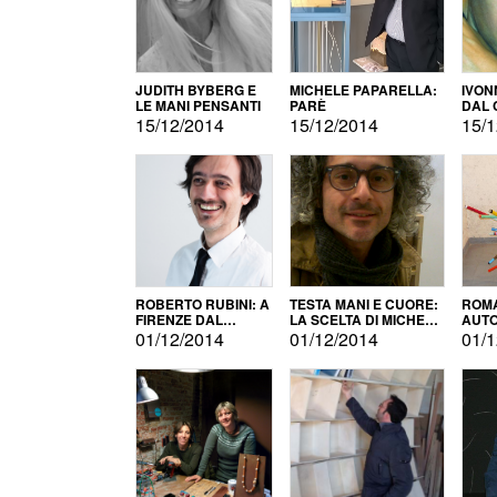
JUDITH BYBERG E
MICHELE PAPARELLA:
IVON
LE MANI PENSANTI
PARÈ
DAL 
CITT
15/12/2014
15/12/2014
15/1
ROBERTO RUBINI: A
TESTA MANI E CUORE:
ROMA
FIRENZE DAL
LA SCELTA DI MICHELE
AUT
PRODOTTO ALLA
BARBERIO
01/12/2014
01/12/2014
01/1
PROMOZIONE