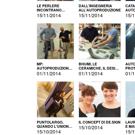
LE PERLERE
DALL'INGEGNERIA
CATA
INCONTRANO
ALL'AUTOPRODUZIONE
AUTO
L'AUTOPRODUZIONE
COMM
15/11/2014
15/11/2014
15/1
MP:
BHUMI, LE
AUTO
AUTOPRODUZIONE
CERAMICHE, IL DESIGN
PROT
E INNOVAZIONE
E L'AUTOPRODUZIONE
ROM
01/11/2014
01/11/2014
01/1
PUNTOLARGO,
IL CONCEPT DI DE.SIGN
LAUR
QUANDO L'UNIONE
E MA
15/10/2014
FA LA FORZA E
15/10/2014
15/1
VINCE