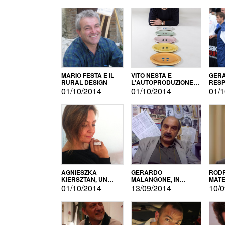
MARIO FESTA E IL
VITO NESTA E
GERA
RURAL DESIGN
L'AUTOPRODUZIONE
RESP
COME RECUPERO DEI
TECN
01/10/2014
01/10/2014
01/1
SIMBOLI
MOTO
AGNIESZKA
GERARDO
RODR
KIERSZTAN, UN
MALANGONE, IN
MATE
MODELLO DI
GIURIA PER IL
01/10/2014
13/09/2014
10/0
AUTOPRODUZIONE
CONCORSO
LETTERARIO