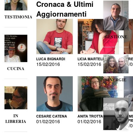
Cronaca & Ultimi
Aggiornamenti
TESTIMONIANZE
GESTIONE
LUCA BIGNARDI
LICIA MARTELLI
LORE
15/02/2016
15/02/2016
15/0
CUCINA
SINERGIE
IN
CESARE CATENA
ANITA TROTTA
GUMD
DI P
01/02/2016
01/02/2016
LIBRERIA
15/0