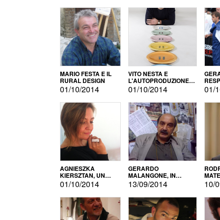
MARIO FESTA E IL
VITO NESTA E
GERA
RURAL DESIGN
L'AUTOPRODUZIONE
RESP
COME RECUPERO DEI
TECN
01/10/2014
01/10/2014
01/1
SIMBOLI
MOTO
AGNIESZKA
GERARDO
RODR
KIERSZTAN, UN
MALANGONE, IN
MATE
MODELLO DI
GIURIA PER IL
01/10/2014
13/09/2014
10/0
AUTOPRODUZIONE
CONCORSO
LETTERARIO