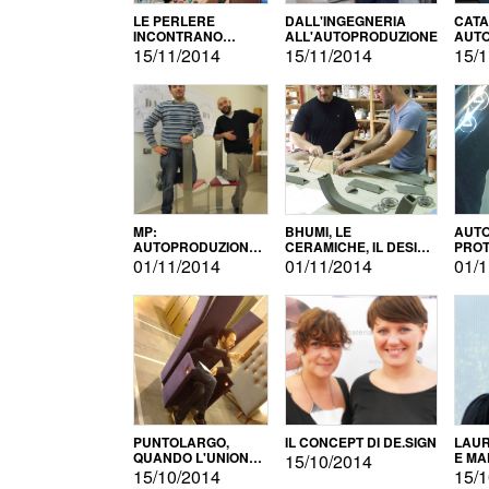
LE PERLERE
DALL'INGEGNERIA
CATA
INCONTRANO
ALL'AUTOPRODUZIONE
AUTO
L'AUTOPRODUZIONE
COMM
15/11/2014
15/11/2014
15/1
MP:
BHUMI, LE
AUTO
AUTOPRODUZIONE
CERAMICHE, IL DESIGN
PROT
E INNOVAZIONE
E L'AUTOPRODUZIONE
ROM
01/11/2014
01/11/2014
01/1
PUNTOLARGO,
IL CONCEPT DI DE.SIGN
LAUR
QUANDO L'UNIONE
E MA
15/10/2014
FA LA FORZA E
15/10/2014
15/1
VINCE