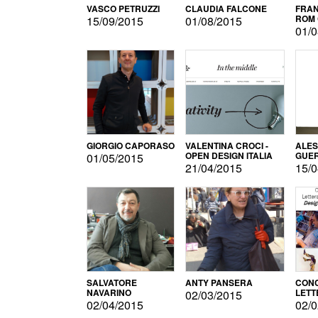
VASCO PETRUZZI
CLAUDIA FALCONE
FRAN
ROM 
15/09/2015
01/08/2015
01/0
GIORGIO CAPORASO
VALENTINA CROCI -
ALE
OPEN DESIGN ITALIA
GUE
01/05/2015
21/04/2015
15/0
SALVATORE
ANTY PANSERA
CON
NAVARINO
LETT
02/03/2015
DESI
02/04/2015
02/0