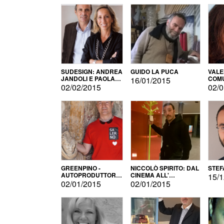
SUDESIGN: ANDREA
GUIDO LA PUCA
VALE
JANDOLI E PAOLA
COMU
16/01/2015
PISAPIA
02/02/2015
02/0
GREENPINO -
NICCOLÒ SPIRITO: DAL
STEF
AUTOPRODUTTORE
CINEMA ALL'
15/1
PER AMORE
AUTOPRODUZIONE
02/01/2015
02/01/2015