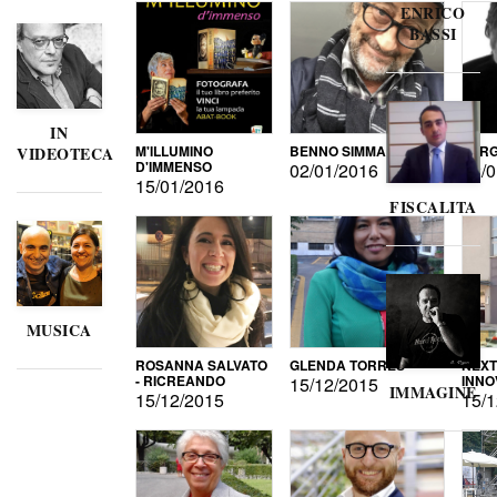
ENRICO
BASSI
IN
M'ILLUMINO
BENNO SIMMA
SERG
VIDEOTECA
D'IMMENSO
02/01/2016
02/0
15/01/2016
FISCALITA
MUSICA
ROSANNA SALVATO
GLENDA TORRES
NEXT
- RICREANDO
INNO
15/12/2015
IMMAGINE
15/12/2015
15/1