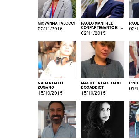
GIOVANNA TALOCCI
PAOLO MANFREDI:
PAOL
CONFARTIGIANTO E IL
02/11/2015
02/1
SONDAGGIO
02/11/2015
NADJA GALLI
MARIELLA BARBARO
PINO
ZUGARO
DOGADDICT
01/1
15/10/2015
15/10/2015