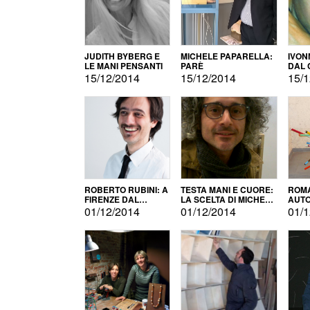
JUDITH BYBERG E
MICHELE PAPARELLA:
IVON
LE MANI PENSANTI
PARÈ
DAL 
CITT
15/12/2014
15/12/2014
15/1
ROBERTO RUBINI: A
TESTA MANI E CUORE:
ROMA
FIRENZE DAL
LA SCELTA DI MICHELE
AUT
PRODOTTO ALLA
BARBERIO
01/12/2014
01/12/2014
01/1
PROMOZIONE