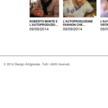
ROBERTO MONTE E
L'AUTOPRODUZIONE
L'AU
L'AUTOPRODUZIONE
FASHION CHE
VIST
CON IL CENSIMENTO
CONQUISTA GLI USA
FARI
09/09/2014
09/09/2014
09/0
© 2014 Design Artigianale. Tutti i diritti riservati.