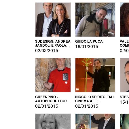
SUDESIGN: ANDREA
GUIDO LA PUCA
VALE
JANDOLI E PAOLA
COMU
16/01/2015
PISAPIA
02/02/2015
02/0
GREENPINO -
NICCOLÒ SPIRITO: DAL
STEF
AUTOPRODUTTORE
CINEMA ALL'
15/1
PER AMORE
AUTOPRODUZIONE
02/01/2015
02/01/2015