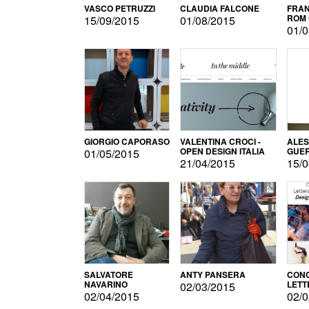
VASCO PETRUZZI
CLAUDIA FALCONE
FRAN
ROM 
15/09/2015
01/08/2015
01/0
GIORGIO CAPORASO
VALENTINA CROCI -
ALE
OPEN DESIGN ITALIA
GUE
01/05/2015
21/04/2015
15/0
SALVATORE
ANTY PANSERA
CON
NAVARINO
LETT
02/03/2015
DESI
02/04/2015
02/0