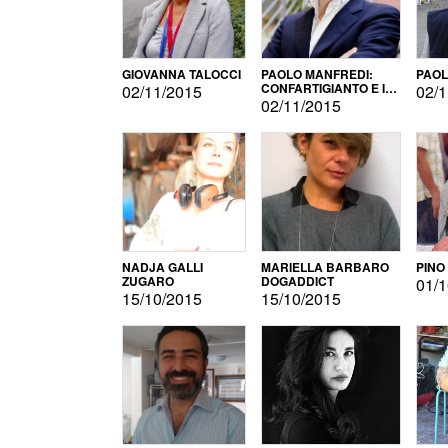
GIOVANNA TALOCCI
PAOLO MANFREDI:
PAOL
CONFARTIGIANTO E IL
02/11/2015
02/1
SONDAGGIO
02/11/2015
NADJA GALLI
MARIELLA BARBARO
PINO
ZUGARO
DOGADDICT
01/1
15/10/2015
15/10/2015