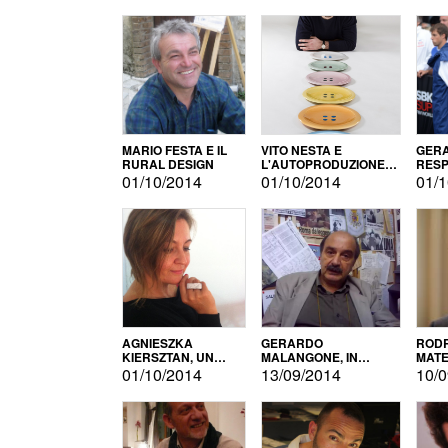
MARIO FESTA E IL
VITO NESTA E
GERA
RURAL DESIGN
L'AUTOPRODUZIONE
RESP
COME RECUPERO DEI
TECN
01/10/2014
01/10/2014
01/1
SIMBOLI
MOTO
AGNIESZKA
GERARDO
RODR
KIERSZTAN, UN
MALANGONE, IN
MATE
MODELLO DI
GIURIA PER IL
01/10/2014
13/09/2014
10/0
AUTOPRODUZIONE
CONCORSO
LETTERARIO