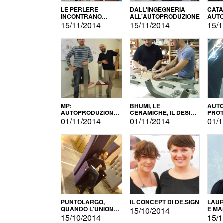
LE PERLERE
DALL'INGEGNERIA
CATA
INCONTRANO
ALL'AUTOPRODUZIONE
AUTO
L'AUTOPRODUZIONE
COMM
15/11/2014
15/11/2014
15/1
MP:
BHUMI, LE
AUTO
AUTOPRODUZIONE
CERAMICHE, IL DESIGN
PROT
E INNOVAZIONE
E L'AUTOPRODUZIONE
ROM
01/11/2014
01/11/2014
01/1
PUNTOLARGO,
IL CONCEPT DI DE.SIGN
LAUR
QUANDO L'UNIONE
E MA
15/10/2014
FA LA FORZA E
15/10/2014
15/1
VINCE