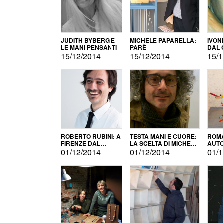
JUDITH BYBERG E
MICHELE PAPARELLA:
IVON
LE MANI PENSANTI
PARÈ
DAL 
CITT
15/12/2014
15/12/2014
15/1
ROBERTO RUBINI: A
TESTA MANI E CUORE:
ROMA
FIRENZE DAL
LA SCELTA DI MICHELE
AUT
PRODOTTO ALLA
BARBERIO
01/12/2014
01/12/2014
01/1
PROMOZIONE