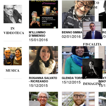
ENRICO
BASSI
IN
M'ILLUMINO
BENNO SIMMA
SERG
VIDEOTECA
D'IMMENSO
02/01/2016
02/0
15/01/2016
FISCALITA
MUSICA
ROSANNA SALVATO
GLENDA TORRES
NEXT
- RICREANDO
INNO
15/12/2015
IMMAGINE
15/12/2015
15/1