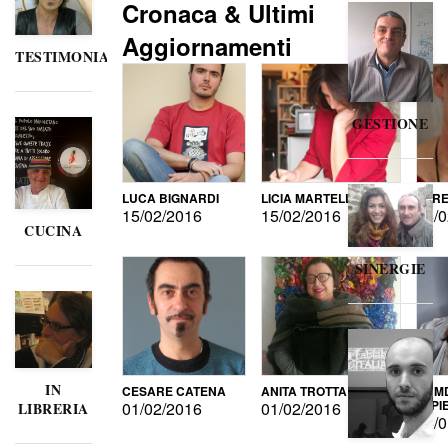
Cronaca & Ultimi
Aggiornamenti
TESTIMONIANZE
GESTIONE
LUCA BIGNARDI
LICIA MARTELLI
LORE
15/02/2016
15/02/2016
15/0
CUCINA
SINERGIE
IN
CESARE CATENA
ANITA TROTTA
GUMD
DI P
01/02/2016
01/02/2016
LIBRERIA
15/0