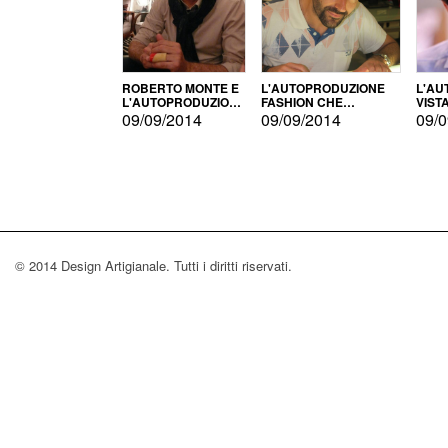
ROBERTO MONTE E
L'AUTOPRODUZIONE
L'AU
L'AUTOPRODUZIONE
FASHION CHE
VIST
CON IL CENSIMENTO
CONQUISTA GLI USA
FARI
09/09/2014
09/09/2014
09/0
© 2014 Design Artigianale. Tutti i diritti riservati.