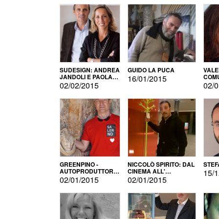
SUDESIGN: ANDREA
GUIDO LA PUCA
VALE
JANDOLI E PAOLA
COMU
16/01/2015
PISAPIA
02/02/2015
02/0
GREENPINO -
NICCOLÒ SPIRITO: DAL
STEF
AUTOPRODUTTORE
CINEMA ALL'
15/1
PER AMORE
AUTOPRODUZIONE
02/01/2015
02/01/2015