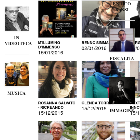
ENRICO
BASSI
IN
M'ILLUMINO
BENNO SIMMA
SERG
VIDEOTECA
D'IMMENSO
02/01/2016
02/0
15/01/2016
FISCALITA
MUSICA
ROSANNA SALVATO
GLENDA TORRES
NEXT
- RICREANDO
INNO
15/12/2015
IMMAGINE
15/12/2015
15/1