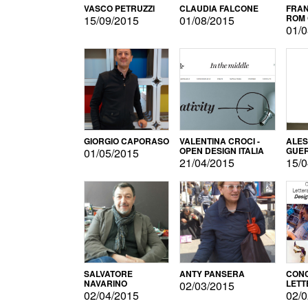
VASCO PETRUZZI
CLAUDIA FALCONE
FRAN
ROM 
15/09/2015
01/08/2015
01/0
GIORGIO CAPORASO
VALENTINA CROCI -
ALE
OPEN DESIGN ITALIA
GUE
01/05/2015
21/04/2015
15/0
SALVATORE
ANTY PANSERA
CON
NAVARINO
LETT
02/03/2015
DESI
02/04/2015
02/0