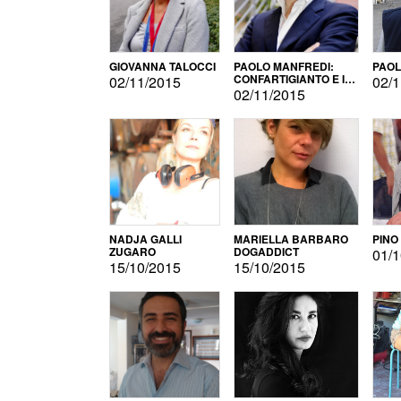
GIOVANNA TALOCCI
PAOLO MANFREDI:
PAOL
CONFARTIGIANTO E IL
02/11/2015
02/1
SONDAGGIO
02/11/2015
NADJA GALLI
MARIELLA BARBARO
PINO
ZUGARO
DOGADDICT
01/1
15/10/2015
15/10/2015