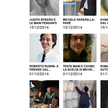
JUDITH BYBERG E
MICHELE PAPARELLA:
IVON
LE MANI PENSANTI
PARÈ
DAL 
CITT
15/12/2014
15/12/2014
15/1
ROBERTO RUBINI: A
TESTA MANI E CUORE:
ROMA
FIRENZE DAL
LA SCELTA DI MICHELE
AUT
PRODOTTO ALLA
BARBERIO
01/12/2014
01/12/2014
01/1
PROMOZIONE