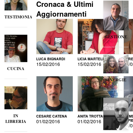
Cronaca & Ultimi
Aggiornamenti
TESTIMONIANZE
GESTIONE
LUCA BIGNARDI
LICIA MARTELLI
LORE
15/02/2016
15/02/2016
15/0
CUCINA
SINERGIE
IN
CESARE CATENA
ANITA TROTTA
GUMD
DI P
01/02/2016
01/02/2016
LIBRERIA
15/0