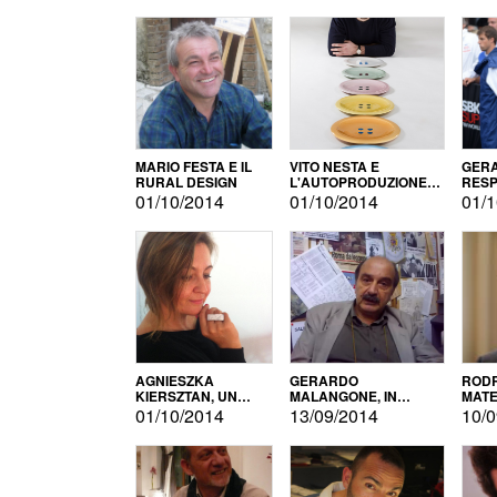
MARIO FESTA E IL
VITO NESTA E
GERA
RURAL DESIGN
L'AUTOPRODUZIONE
RESP
COME RECUPERO DEI
TECN
01/10/2014
01/10/2014
01/1
SIMBOLI
MOTO
AGNIESZKA
GERARDO
RODR
KIERSZTAN, UN
MALANGONE, IN
MATE
MODELLO DI
GIURIA PER IL
01/10/2014
13/09/2014
10/0
AUTOPRODUZIONE
CONCORSO
LETTERARIO