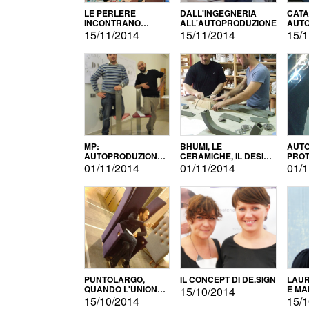
LE PERLERE
DALL'INGEGNERIA
CATA
INCONTRANO
ALL'AUTOPRODUZIONE
AUTO
L'AUTOPRODUZIONE
COMM
15/11/2014
15/11/2014
15/1
MP:
BHUMI, LE
AUTO
AUTOPRODUZIONE
CERAMICHE, IL DESIGN
PROT
E INNOVAZIONE
E L'AUTOPRODUZIONE
ROM
01/11/2014
01/11/2014
01/1
PUNTOLARGO,
IL CONCEPT DI DE.SIGN
LAUR
QUANDO L'UNIONE
E MA
15/10/2014
FA LA FORZA E
15/10/2014
15/1
VINCE