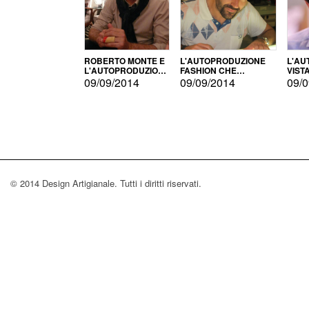
ROBERTO MONTE E
L'AUTOPRODUZIONE
L'AU
L'AUTOPRODUZIONE
FASHION CHE
VIST
CON IL CENSIMENTO
CONQUISTA GLI USA
FARI
09/09/2014
09/09/2014
09/0
© 2014 Design Artigianale. Tutti i diritti riservati.