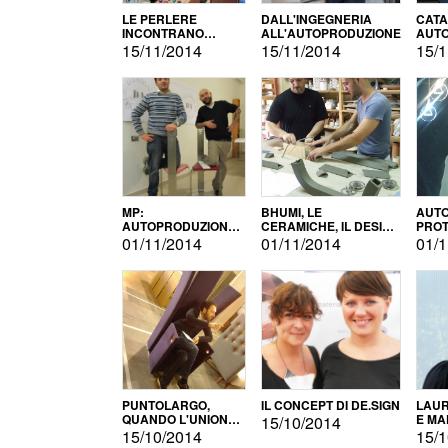
LE PERLERE
DALL'INGEGNERIA
CATA
INCONTRANO
ALL'AUTOPRODUZIONE
AUTO
L'AUTOPRODUZIONE
COMM
15/11/2014
15/11/2014
15/1
MP:
BHUMI, LE
AUTO
AUTOPRODUZIONE
CERAMICHE, IL DESIGN
PROT
E INNOVAZIONE
E L'AUTOPRODUZIONE
ROM
01/11/2014
01/11/2014
01/1
PUNTOLARGO,
IL CONCEPT DI DE.SIGN
LAUR
QUANDO L'UNIONE
E MA
15/10/2014
FA LA FORZA E
15/10/2014
15/1
VINCE