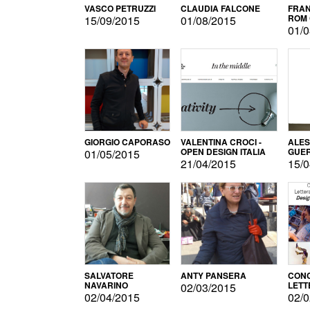
VASCO PETRUZZI
CLAUDIA FALCONE
FRAN
ROM 
15/09/2015
01/08/2015
01/0
GIORGIO CAPORASO
VALENTINA CROCI -
ALE
OPEN DESIGN ITALIA
GUE
01/05/2015
21/04/2015
15/0
SALVATORE
ANTY PANSERA
CON
NAVARINO
LETT
02/03/2015
DESI
02/04/2015
02/0