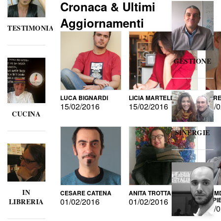
Cronaca & Ultimi
Aggiornamenti
TESTIMONIANZE
GESTIONE
LUCA BIGNARDI
LICIA MARTELLI
LORE
15/02/2016
15/02/2016
15/0
CUCINA
SINERGIE
IN
CESARE CATENA
ANITA TROTTA
GUMD
DI P
01/02/2016
01/02/2016
LIBRERIA
15/0