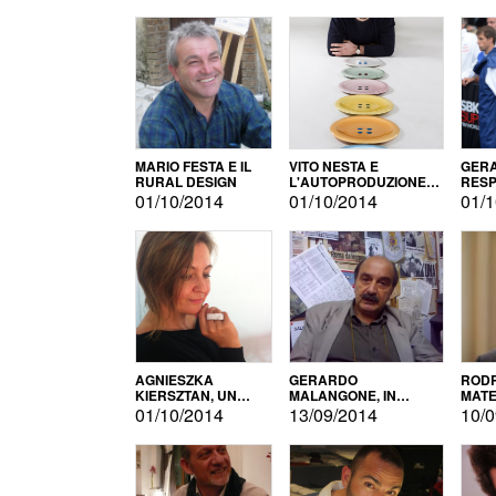
MARIO FESTA E IL
VITO NESTA E
GERA
RURAL DESIGN
L'AUTOPRODUZIONE
RESP
COME RECUPERO DEI
TECN
01/10/2014
01/10/2014
01/1
SIMBOLI
MOTO
AGNIESZKA
GERARDO
RODR
KIERSZTAN, UN
MALANGONE, IN
MATE
MODELLO DI
GIURIA PER IL
01/10/2014
13/09/2014
10/0
AUTOPRODUZIONE
CONCORSO
LETTERARIO