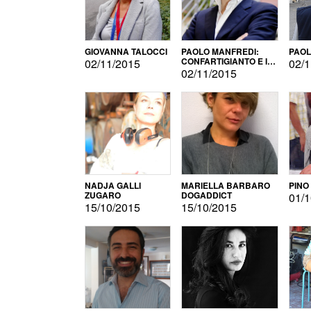
GIOVANNA TALOCCI
PAOLO MANFREDI:
PAOL
CONFARTIGIANTO E IL
02/11/2015
02/1
SONDAGGIO
02/11/2015
NADJA GALLI
MARIELLA BARBARO
PINO
ZUGARO
DOGADDICT
01/1
15/10/2015
15/10/2015