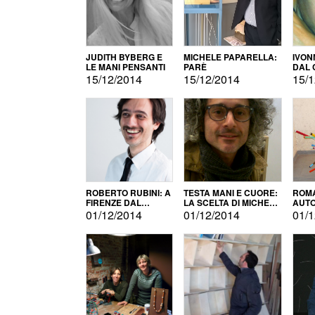
JUDITH BYBERG E
MICHELE PAPARELLA:
IVON
LE MANI PENSANTI
PARÈ
DAL 
CITT
15/12/2014
15/12/2014
15/1
ROBERTO RUBINI: A
TESTA MANI E CUORE:
ROMA
FIRENZE DAL
LA SCELTA DI MICHELE
AUT
PRODOTTO ALLA
BARBERIO
01/12/2014
01/12/2014
01/1
PROMOZIONE