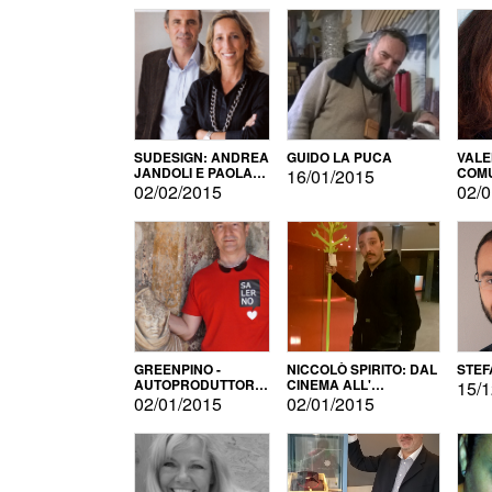
SUDESIGN: ANDREA
GUIDO LA PUCA
VALE
JANDOLI E PAOLA
COMU
16/01/2015
PISAPIA
02/02/2015
02/0
GREENPINO -
NICCOLÒ SPIRITO: DAL
STEF
AUTOPRODUTTORE
CINEMA ALL'
15/1
PER AMORE
AUTOPRODUZIONE
02/01/2015
02/01/2015