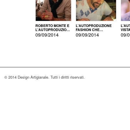
ROBERTO MONTE E
L'AUTOPRODUZIONE
L'AU
L'AUTOPRODUZIONE
FASHION CHE
VIST
CON IL CENSIMENTO
CONQUISTA GLI USA
FARI
09/09/2014
09/09/2014
09/0
© 2014 Design Artigianale. Tutti i diritti riservati.