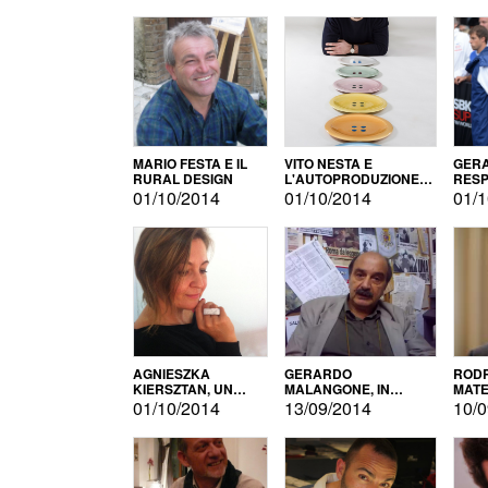
MARIO FESTA E IL
VITO NESTA E
GERA
RURAL DESIGN
L'AUTOPRODUZIONE
RESP
COME RECUPERO DEI
TECN
01/10/2014
01/10/2014
01/1
SIMBOLI
MOTO
AGNIESZKA
GERARDO
RODR
KIERSZTAN, UN
MALANGONE, IN
MATE
MODELLO DI
GIURIA PER IL
01/10/2014
13/09/2014
10/0
AUTOPRODUZIONE
CONCORSO
LETTERARIO