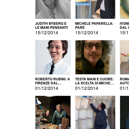
JUDITH BYBERG E
MICHELE PAPARELLA:
IVON
LE MANI PENSANTI
PARÈ
DAL 
CITT
15/12/2014
15/12/2014
15/1
ROBERTO RUBINI: A
TESTA MANI E CUORE:
ROMA
FIRENZE DAL
LA SCELTA DI MICHELE
AUT
PRODOTTO ALLA
BARBERIO
01/12/2014
01/12/2014
01/1
PROMOZIONE