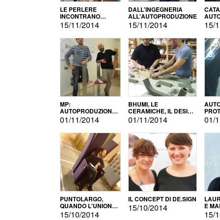
LE PERLERE
DALL'INGEGNERIA
CATA
INCONTRANO
ALL'AUTOPRODUZIONE
AUTO
L'AUTOPRODUZIONE
COMM
15/11/2014
15/11/2014
15/1
MP:
BHUMI, LE
AUTO
AUTOPRODUZIONE
CERAMICHE, IL DESIGN
PROT
E INNOVAZIONE
E L'AUTOPRODUZIONE
ROM
01/11/2014
01/11/2014
01/1
PUNTOLARGO,
IL CONCEPT DI DE.SIGN
LAUR
QUANDO L'UNIONE
E MA
15/10/2014
FA LA FORZA E
15/10/2014
15/1
VINCE