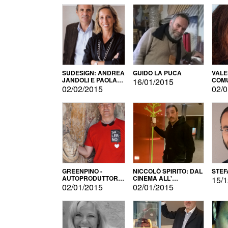
SUDESIGN: ANDREA
GUIDO LA PUCA
VALE
JANDOLI E PAOLA
COMU
16/01/2015
PISAPIA
02/02/2015
02/0
GREENPINO -
NICCOLÒ SPIRITO: DAL
STEF
AUTOPRODUTTORE
CINEMA ALL'
15/1
PER AMORE
AUTOPRODUZIONE
02/01/2015
02/01/2015