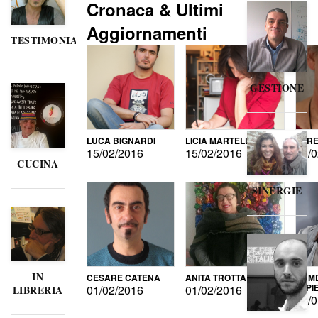
Cronaca & Ultimi
Aggiornamenti
TESTIMONIANZE
GESTIONE
LUCA BIGNARDI
LICIA MARTELLI
LORE
15/02/2016
15/02/2016
15/0
CUCINA
SINERGIE
IN
CESARE CATENA
ANITA TROTTA
GUMD
DI P
01/02/2016
01/02/2016
LIBRERIA
15/0