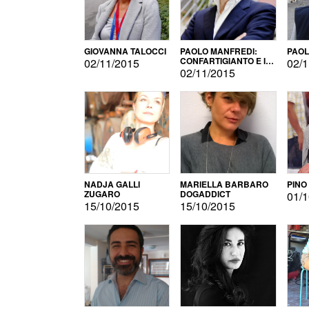
GIOVANNA TALOCCI
PAOLO MANFREDI:
PAOL
CONFARTIGIANTO E IL
02/11/2015
02/1
SONDAGGIO
02/11/2015
NADJA GALLI
MARIELLA BARBARO
PINO
ZUGARO
DOGADDICT
01/1
15/10/2015
15/10/2015