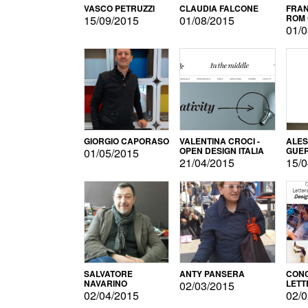
VASCO PETRUZZI
CLAUDIA FALCONE
FRAN
ROM 
15/09/2015
01/08/2015
01/0
GIORGIO CAPORASO
VALENTINA CROCI -
ALE
OPEN DESIGN ITALIA
GUE
01/05/2015
21/04/2015
15/0
SALVATORE
ANTY PANSERA
CON
NAVARINO
LETT
02/03/2015
DESI
02/04/2015
02/0