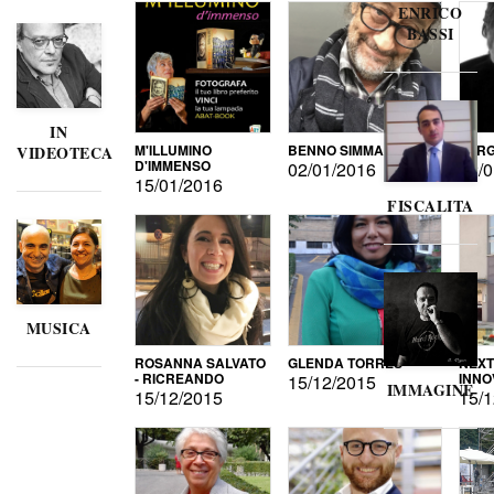
ENRICO
BASSI
IN
M'ILLUMINO
BENNO SIMMA
SERG
VIDEOTECA
D'IMMENSO
02/01/2016
02/0
15/01/2016
FISCALITA
MUSICA
ROSANNA SALVATO
GLENDA TORRES
NEXT
- RICREANDO
INNO
15/12/2015
IMMAGINE
15/12/2015
15/1