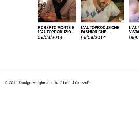
ROBERTO MONTE E
L'AUTOPRODUZIONE
L'AU
L'AUTOPRODUZIONE
FASHION CHE
VIST
CON IL CENSIMENTO
CONQUISTA GLI USA
FARI
09/09/2014
09/09/2014
09/0
© 2014 Design Artigianale. Tutti i diritti riservati.