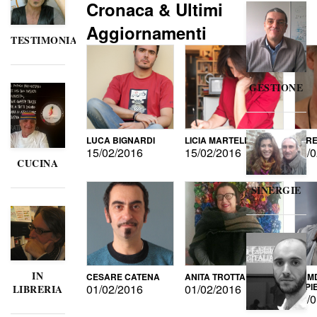
Cronaca & Ultimi
Aggiornamenti
TESTIMONIANZE
GESTIONE
LUCA BIGNARDI
LICIA MARTELLI
LORE
15/02/2016
15/02/2016
15/0
CUCINA
SINERGIE
IN
CESARE CATENA
ANITA TROTTA
GUMD
DI P
01/02/2016
01/02/2016
LIBRERIA
15/0