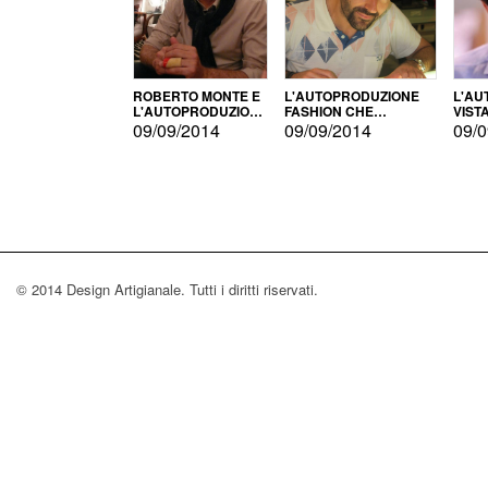
ROBERTO MONTE E
L'AUTOPRODUZIONE
L'AU
L'AUTOPRODUZIONE
FASHION CHE
VIST
CON IL CENSIMENTO
CONQUISTA GLI USA
FARI
09/09/2014
09/09/2014
09/0
© 2014 Design Artigianale. Tutti i diritti riservati.