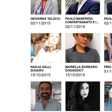
GIOVANNA TALOCCI
PAOLO MANFREDI:
PAOL
CONFARTIGIANTO E IL
02/11/2015
02/1
SONDAGGIO
02/11/2015
NADJA GALLI
MARIELLA BARBARO
PINO
ZUGARO
DOGADDICT
01/1
15/10/2015
15/10/2015