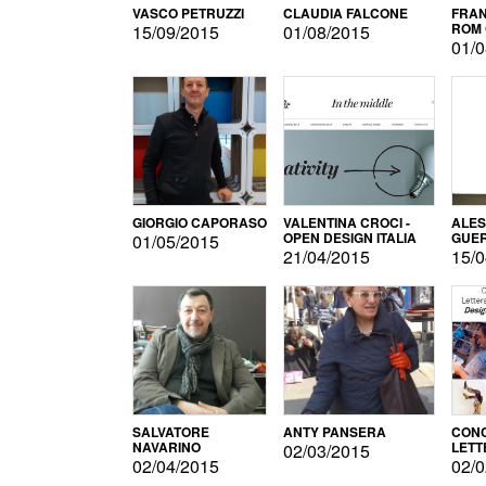
VASCO PETRUZZI
CLAUDIA FALCONE
FRAN
ROM 
15/09/2015
01/08/2015
01/0
GIORGIO CAPORASO
VALENTINA CROCI -
ALE
OPEN DESIGN ITALIA
GUE
01/05/2015
21/04/2015
15/0
SALVATORE
ANTY PANSERA
CON
NAVARINO
LETT
02/03/2015
DESI
02/04/2015
02/0