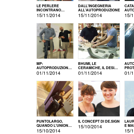
LE PERLERE
DALL'INGEGNERIA
CATA
INCONTRANO
ALL'AUTOPRODUZIONE
AUTO
L'AUTOPRODUZIONE
COMM
15/11/2014
15/11/2014
15/1
MP:
BHUMI, LE
AUTO
AUTOPRODUZIONE
CERAMICHE, IL DESIGN
PROT
E INNOVAZIONE
E L'AUTOPRODUZIONE
ROM
01/11/2014
01/11/2014
01/1
PUNTOLARGO,
IL CONCEPT DI DE.SIGN
LAUR
QUANDO L'UNIONE
E MA
15/10/2014
FA LA FORZA E
15/10/2014
15/1
VINCE