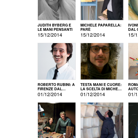
JUDITH BYBERG E
MICHELE PAPARELLA:
IVON
LE MANI PENSANTI
PARÈ
DAL 
CITT
15/12/2014
15/12/2014
15/1
ROBERTO RUBINI: A
TESTA MANI E CUORE:
ROMA
FIRENZE DAL
LA SCELTA DI MICHELE
AUT
PRODOTTO ALLA
BARBERIO
01/12/2014
01/12/2014
01/1
PROMOZIONE