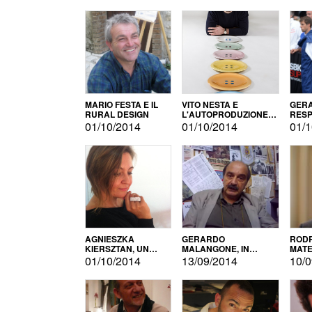
MARIO FESTA E IL
VITO NESTA E
GERA
RURAL DESIGN
L'AUTOPRODUZIONE
RESP
COME RECUPERO DEI
TECN
01/10/2014
01/10/2014
01/1
SIMBOLI
MOTO
AGNIESZKA
GERARDO
RODR
KIERSZTAN, UN
MALANGONE, IN
MATE
MODELLO DI
GIURIA PER IL
01/10/2014
13/09/2014
10/0
AUTOPRODUZIONE
CONCORSO
LETTERARIO