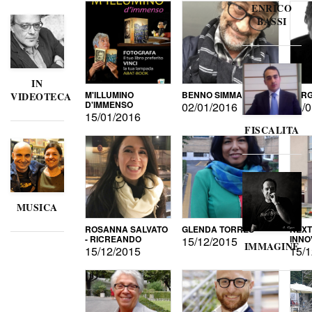
ENRICO
BASSI
IN
M'ILLUMINO
BENNO SIMMA
SERG
VIDEOTECA
D'IMMENSO
02/01/2016
02/0
15/01/2016
FISCALITA
MUSICA
ROSANNA SALVATO
GLENDA TORRES
NEXT
- RICREANDO
INNO
15/12/2015
IMMAGINE
15/12/2015
15/1