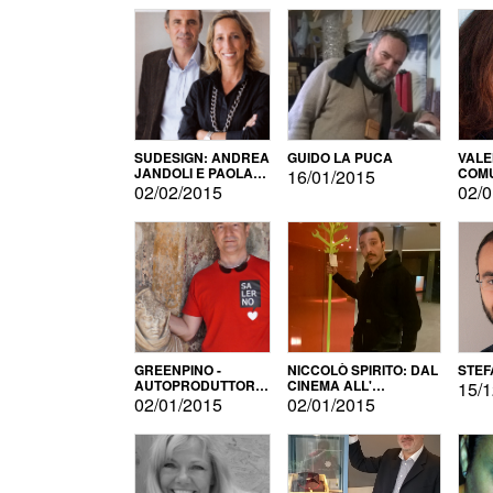
SUDESIGN: ANDREA
GUIDO LA PUCA
VALE
JANDOLI E PAOLA
COMU
16/01/2015
PISAPIA
02/02/2015
02/0
GREENPINO -
NICCOLÒ SPIRITO: DAL
STEF
AUTOPRODUTTORE
CINEMA ALL'
15/1
PER AMORE
AUTOPRODUZIONE
02/01/2015
02/01/2015