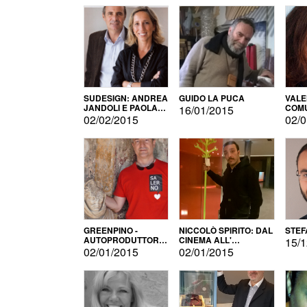
SUDESIGN: ANDREA
GUIDO LA PUCA
VALE
JANDOLI E PAOLA
COMU
16/01/2015
PISAPIA
02/02/2015
02/0
GREENPINO -
NICCOLÒ SPIRITO: DAL
STEF
AUTOPRODUTTORE
CINEMA ALL'
15/1
PER AMORE
AUTOPRODUZIONE
02/01/2015
02/01/2015