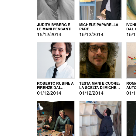
JUDITH BYBERG E
MICHELE PAPARELLA:
IVON
LE MANI PENSANTI
PARÈ
DAL 
CITT
15/12/2014
15/12/2014
15/1
ROBERTO RUBINI: A
TESTA MANI E CUORE:
ROMA
FIRENZE DAL
LA SCELTA DI MICHELE
AUT
PRODOTTO ALLA
BARBERIO
01/12/2014
01/12/2014
01/1
PROMOZIONE