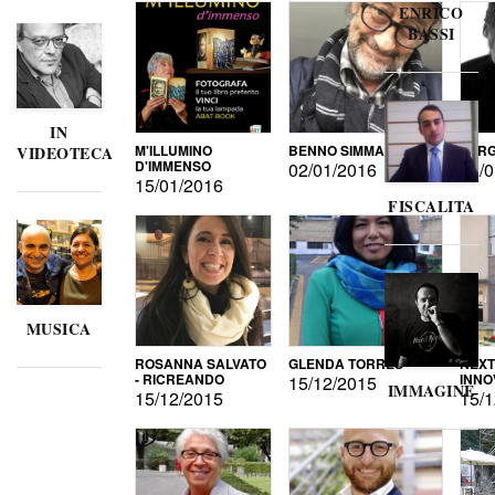
ENRICO
BASSI
IN
M'ILLUMINO
BENNO SIMMA
SERG
VIDEOTECA
D'IMMENSO
02/01/2016
02/0
15/01/2016
FISCALITA
MUSICA
ROSANNA SALVATO
GLENDA TORRES
NEXT
- RICREANDO
INNO
15/12/2015
IMMAGINE
15/12/2015
15/1