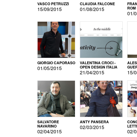
VASCO PETRUZZI
CLAUDIA FALCONE
FRAN
ROM 
15/09/2015
01/08/2015
01/0
GIORGIO CAPORASO
VALENTINA CROCI -
ALE
OPEN DESIGN ITALIA
GUE
01/05/2015
21/04/2015
15/0
SALVATORE
ANTY PANSERA
CON
NAVARINO
LETT
02/03/2015
DESI
02/04/2015
02/0