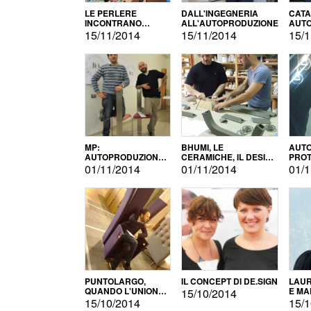
LE PERLERE
DALL'INGEGNERIA
CATA
INCONTRANO
ALL'AUTOPRODUZIONE
AUTO
L'AUTOPRODUZIONE
COMM
15/11/2014
15/11/2014
15/1
MP:
BHUMI, LE
AUTO
AUTOPRODUZIONE
CERAMICHE, IL DESIGN
PROT
E INNOVAZIONE
E L'AUTOPRODUZIONE
ROM
01/11/2014
01/11/2014
01/1
PUNTOLARGO,
IL CONCEPT DI DE.SIGN
LAUR
QUANDO L'UNIONE
E MA
15/10/2014
FA LA FORZA E
15/10/2014
15/1
VINCE