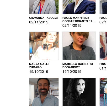
GIOVANNA TALOCCI
PAOLO MANFREDI:
PAOL
CONFARTIGIANTO E IL
02/11/2015
02/1
SONDAGGIO
02/11/2015
NADJA GALLI
MARIELLA BARBARO
PINO
ZUGARO
DOGADDICT
01/1
15/10/2015
15/10/2015