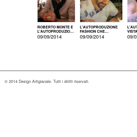
ROBERTO MONTE E
L'AUTOPRODUZIONE
L'AU
L'AUTOPRODUZIONE
FASHION CHE
VIST
CON IL CENSIMENTO
CONQUISTA GLI USA
FARI
09/09/2014
09/09/2014
09/0
© 2014 Design Artigianale. Tutti i diritti riservati.