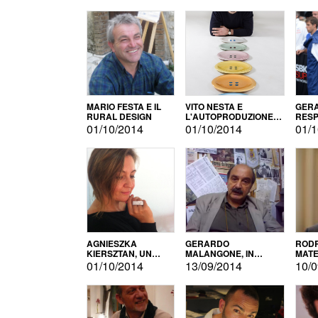
MARIO FESTA E IL
VITO NESTA E
GERA
RURAL DESIGN
L'AUTOPRODUZIONE
RESP
COME RECUPERO DEI
TECN
01/10/2014
01/10/2014
01/1
SIMBOLI
MOTO
AGNIESZKA
GERARDO
RODR
KIERSZTAN, UN
MALANGONE, IN
MATE
MODELLO DI
GIURIA PER IL
01/10/2014
13/09/2014
10/0
AUTOPRODUZIONE
CONCORSO
LETTERARIO