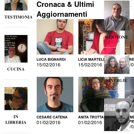
Cronaca & Ultimi
Aggiornamenti
TESTIMONIANZE
GESTIONE
LUCA BIGNARDI
LICIA MARTELLI
LORE
15/02/2016
15/02/2016
15/0
CUCINA
SINERGIE
IN
CESARE CATENA
ANITA TROTTA
GUMD
DI P
01/02/2016
01/02/2016
LIBRERIA
15/0