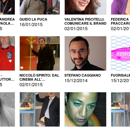
 ANDREA
GUIDO LA PUCA
VALENTINA PISCITELLI:
FEDERICA
 PAOLA
COMUNICARE IL BRAND
FRACCARO
16/01/2015
LINGUE DI
15
02/01/2015
02/01/20
 -
NICCOLÒ SPIRITO: DAL
STEFANO CAGGIANO
FUORISAL
UTTORE
CINEMA ALL'
15/12/2014
15/12/20
E
AUTOPRODUZIONE
15
02/01/2015