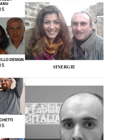
CANU
15
LLO DESIGN
15
SINERGIE
CCHETTI
15