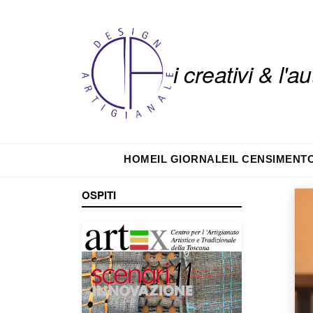
i creativi & l'
HOME
IL GIORNALE
IL CENSIMENT
OSPITI