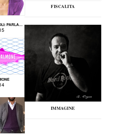
FISCALITA
LI: PARLARE
VERSE
15
MONE
14
IMMAGINE