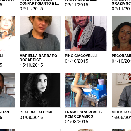
CONFARTIGIANTO E IL
GRAZIA S
15
02/11/2015
SONDAGGIO
02/11/2015
02/11/20
LI
MARIELLA BARBARO
PINO GIACOVELLLI
PECORAME
DOGADDICT
01/10/2015
01/10/20
15
15/10/2015
RUZZI
CLAUDIA FALCONE
FRANCESCA ROMEI -
GIULIO IA
ROM CERAMICS
15
01/08/2015
16/05/20
01/08/2015