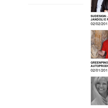
SUDESIGN:
JANDOLI E
PISAPIA
02/02/20
GREENPINO
AUTOPROD
PER AMOR
02/01/20