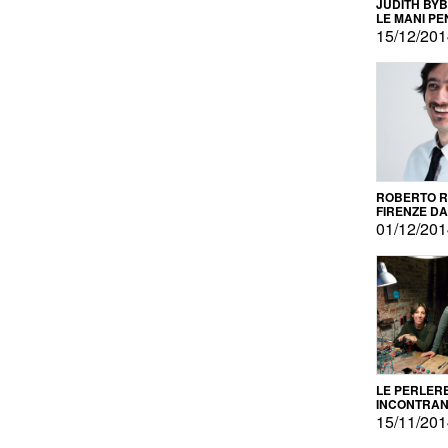
JUDITH BY
LE MANI PE
15/12/20
ROBERTO RU
FIRENZE DAL
PRODOTTO 
01/12/20
PROMOZIO
LE PERLER
INCONTRA
L'AUTOPRO
15/11/20