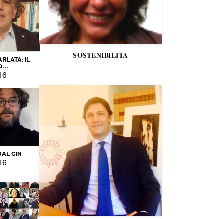
SOSTENIBILITA
ARLATA: IL
O
IO
16
DAL CIN
16