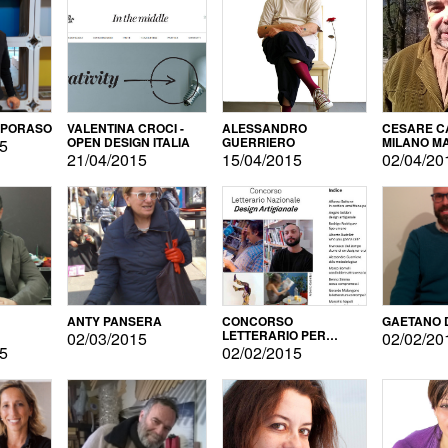
APORASO
VALENTINA CROCI -
ALESSANDRO
CESARE CA
OPEN DESIGN ITALIA
GUERRIERO
MILANO M
15
21/04/2015
15/04/2015
02/04/20
ANTY PANSERA
CONCORSO
GAETANO 
LETTERARIO PER
02/03/2015
02/02/20
DESIGNER
15
02/02/2015