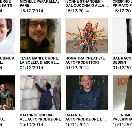
BERG E
MICHELE PAPARELLA:
IVONNE STHANDIER -
CRISPINO 
NSANTI
PARÈ
DAL CUCCHIAIO ALLA
PRIMATO 
CITTÀ
14
15/12/2014
15/12/2014
15/12/20
BINI: A
TESTA MANI E CUORE:
ROMA TRA CREATIVI E
DAL RACC
LA SCELTA DI MICHELE
AUTOPRODUTTORI
DESIGN
ALLA
BARBERIO
14
01/12/2014
01/12/2014
01/12/20
NE
E
DALL'INGEGNERIA
CATANIA,
IL FENOM
NO
ALL'AUTOPRODUZIONE
AUTOPRODUZIONE E
PALERMIT
DUZIONE
COMMERCIALIZZAZIONE
DELL'AUT
14
15/11/2014
15/11/2014
15/11/20