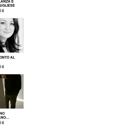
LANZA E
PUGLIESE
14
ONTO AL
14
ENO
ANO
OPRODUZIONE
14