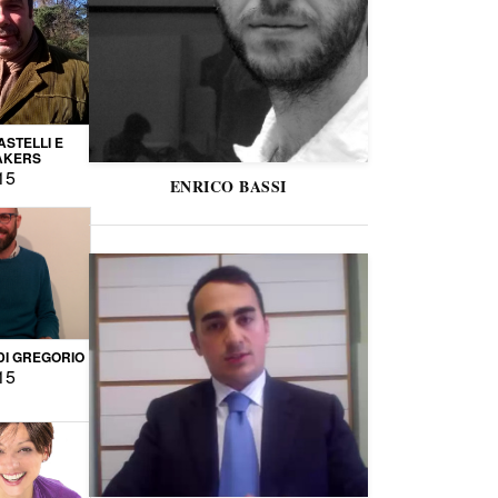
STELLI E
AKERS
15
ENRICO BASSI
DI GREGORIO
15