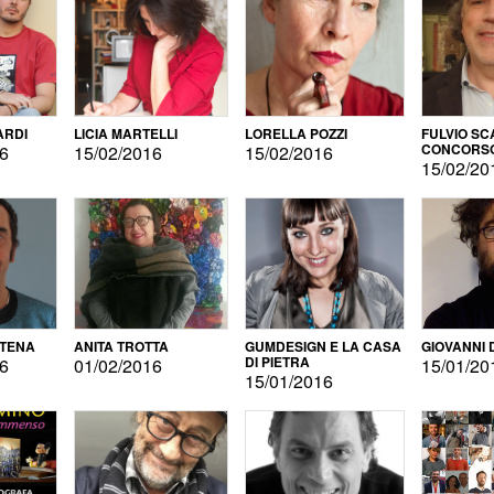
ARDI
LICIA MARTELLI
LORELLA POZZI
FULVIO SC
CONCORS
16
15/02/2016
15/02/2016
LETTERAR
15/02/20
ATENA
ANITA TROTTA
GUMDESIGN E LA CASA
GIOVANNI 
DI PIETRA
16
01/02/2016
15/01/20
15/01/2016