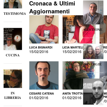
Cronaca & Ultimi
Aggiornamenti
TESTIMONIANZE
GESTIONE
LUCA BIGNARDI
LICIA MARTELLI
LORE
15/02/2016
15/02/2016
15/0
CUCINA
SINERGIE
IN
CESARE CATENA
ANITA TROTTA
GUMD
DI P
01/02/2016
01/02/2016
LIBRERIA
15/0