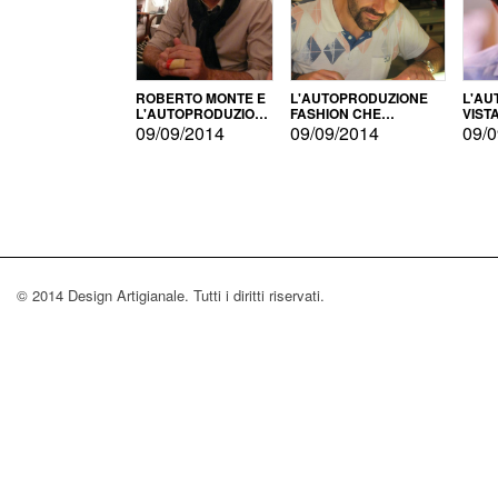
ROBERTO MONTE E
L'AUTOPRODUZIONE
L'AU
L'AUTOPRODUZIONE
FASHION CHE
VIST
CON IL CENSIMENTO
CONQUISTA GLI USA
FARI
09/09/2014
09/09/2014
09/0
© 2014 Design Artigianale. Tutti i diritti riservati.