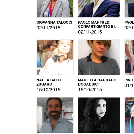
GIOVANNA TALOCCI
PAOLO MANFREDI:
PAOL
CONFARTIGIANTO E IL
02/11/2015
02/1
SONDAGGIO
02/11/2015
NADJA GALLI
MARIELLA BARBARO
PINO
ZUGARO
DOGADDICT
01/1
15/10/2015
15/10/2015