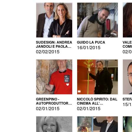
SUDESIGN: ANDREA
GUIDO LA PUCA
VALE
JANDOLI E PAOLA
COMU
16/01/2015
PISAPIA
02/02/2015
02/0
GREENPINO -
NICCOLÒ SPIRITO: DAL
STEF
AUTOPRODUTTORE
CINEMA ALL'
15/1
PER AMORE
AUTOPRODUZIONE
02/01/2015
02/01/2015