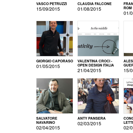
VASCO PETRUZZI
CLAUDIA FALCONE
FRAN
ROM 
15/09/2015
01/08/2015
01/0
GIORGIO CAPORASO
VALENTINA CROCI -
ALE
OPEN DESIGN ITALIA
GUE
01/05/2015
21/04/2015
15/0
SALVATORE
ANTY PANSERA
CON
NAVARINO
LETT
02/03/2015
DESI
02/04/2015
02/0