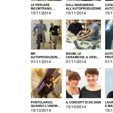
LE PERLERE
DALL'INGEGNERIA
CATA
INCONTRANO
ALL'AUTOPRODUZIONE
AUTO
L'AUTOPRODUZIONE
COMM
15/11/2014
15/11/2014
15/1
MP:
BHUMI, LE
AUTO
AUTOPRODUZIONE
CERAMICHE, IL DESIGN
PROT
E INNOVAZIONE
E L'AUTOPRODUZIONE
ROM
01/11/2014
01/11/2014
01/1
PUNTOLARGO,
IL CONCEPT DI DE.SIGN
LAUR
QUANDO L'UNIONE
E MA
15/10/2014
FA LA FORZA E
15/10/2014
15/1
VINCE