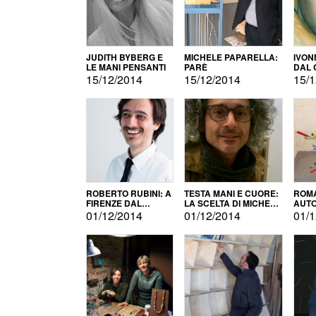
JUDITH BYBERG E
MICHELE PAPARELLA:
IVON
LE MANI PENSANTI
PARÈ
DAL 
CITT
15/12/2014
15/12/2014
15/1
ROBERTO RUBINI: A
TESTA MANI E CUORE:
ROMA
FIRENZE DAL
LA SCELTA DI MICHELE
AUT
PRODOTTO ALLA
BARBERIO
01/12/2014
01/12/2014
01/1
PROMOZIONE