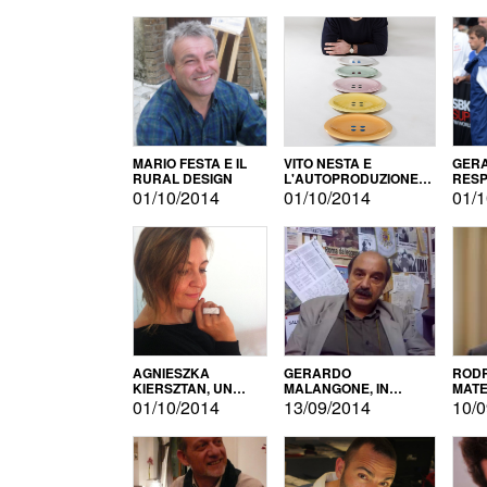
MARIO FESTA E IL
VITO NESTA E
GERA
RURAL DESIGN
L'AUTOPRODUZIONE
RESP
COME RECUPERO DEI
TECN
01/10/2014
01/10/2014
01/1
SIMBOLI
MOTO
AGNIESZKA
GERARDO
RODR
KIERSZTAN, UN
MALANGONE, IN
MATE
MODELLO DI
GIURIA PER IL
01/10/2014
13/09/2014
10/0
AUTOPRODUZIONE
CONCORSO
LETTERARIO