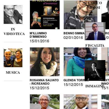
ENRICO
BASSI
IN
M'ILLUMINO
BENNO SIMMA
SERG
VIDEOTECA
D'IMMENSO
02/01/2016
02/0
15/01/2016
FISCALITA
MUSICA
ROSANNA SALVATO
GLENDA TORRES
NEXT
- RICREANDO
INNO
15/12/2015
IMMAGINE
15/12/2015
15/1