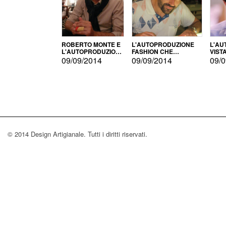
ROBERTO MONTE E
L'AUTOPRODUZIONE
L'AU
L'AUTOPRODUZIONE
FASHION CHE
VIST
CON IL CENSIMENTO
CONQUISTA GLI USA
FARI
09/09/2014
09/09/2014
09/0
© 2014 Design Artigianale. Tutti i diritti riservati.