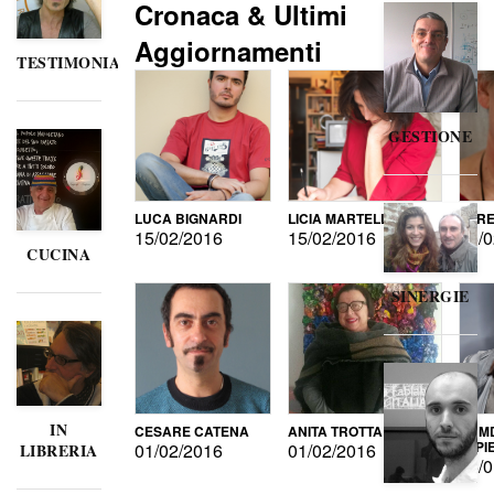
Cronaca & Ultimi
Aggiornamenti
TESTIMONIANZE
GESTIONE
LUCA BIGNARDI
LICIA MARTELLI
LORE
15/02/2016
15/02/2016
15/0
CUCINA
SINERGIE
IN
CESARE CATENA
ANITA TROTTA
GUMD
DI P
01/02/2016
01/02/2016
LIBRERIA
15/0