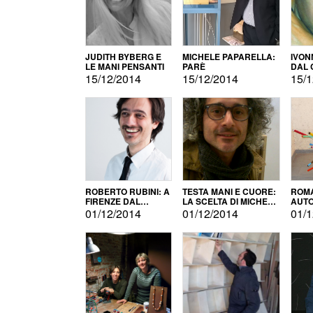
JUDITH BYBERG E
MICHELE PAPARELLA:
IVON
LE MANI PENSANTI
PARÈ
DAL 
CITT
15/12/2014
15/12/2014
15/1
ROBERTO RUBINI: A
TESTA MANI E CUORE:
ROMA
FIRENZE DAL
LA SCELTA DI MICHELE
AUT
PRODOTTO ALLA
BARBERIO
01/12/2014
01/12/2014
01/1
PROMOZIONE