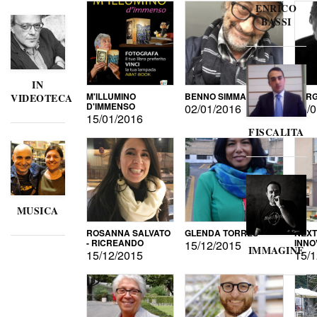
ENRICO
BASSI
IN
M'ILLUMINO
BENNO SIMMA
SERG
VIDEOTECA
D'IMMENSO
02/01/2016
02/0
15/01/2016
FISCALITA
MUSICA
ROSANNA SALVATO
GLENDA TORRES
NEXT
- RICREANDO
INNO
15/12/2015
IMMAGINE
15/12/2015
15/1