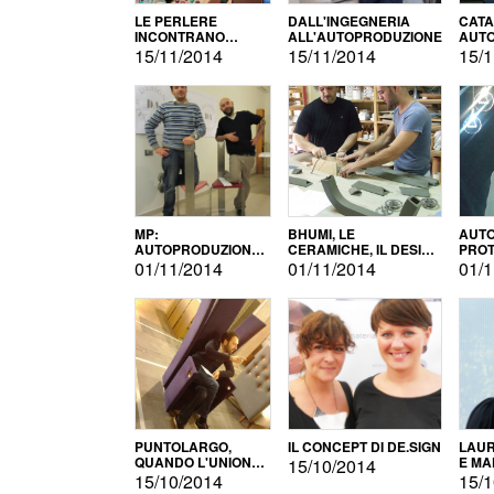
LE PERLERE
DALL'INGEGNERIA
CATA
INCONTRANO
ALL'AUTOPRODUZIONE
AUTO
L'AUTOPRODUZIONE
COMM
15/11/2014
15/11/2014
15/1
MP:
BHUMI, LE
AUTO
AUTOPRODUZIONE
CERAMICHE, IL DESIGN
PROT
E INNOVAZIONE
E L'AUTOPRODUZIONE
ROM
01/11/2014
01/11/2014
01/1
PUNTOLARGO,
IL CONCEPT DI DE.SIGN
LAUR
QUANDO L'UNIONE
E MA
15/10/2014
FA LA FORZA E
15/10/2014
15/1
VINCE