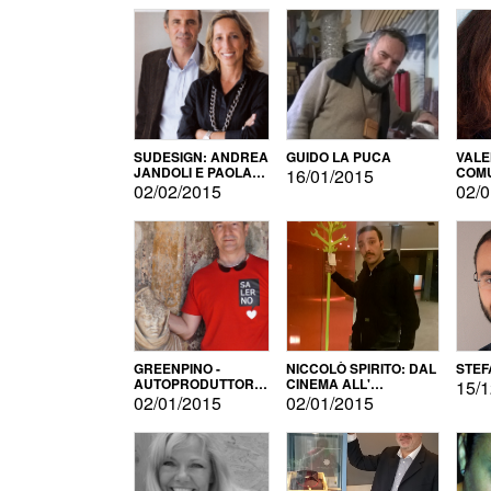
SUDESIGN: ANDREA
GUIDO LA PUCA
VALE
JANDOLI E PAOLA
COMU
16/01/2015
PISAPIA
02/02/2015
02/0
GREENPINO -
NICCOLÒ SPIRITO: DAL
STEF
AUTOPRODUTTORE
CINEMA ALL'
15/1
PER AMORE
AUTOPRODUZIONE
02/01/2015
02/01/2015