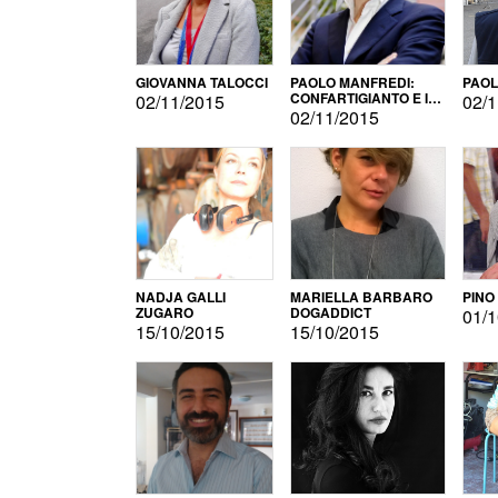
GIOVANNA TALOCCI
PAOLO MANFREDI:
PAOL
CONFARTIGIANTO E IL
02/11/2015
02/1
SONDAGGIO
02/11/2015
NADJA GALLI
MARIELLA BARBARO
PINO
ZUGARO
DOGADDICT
01/1
15/10/2015
15/10/2015