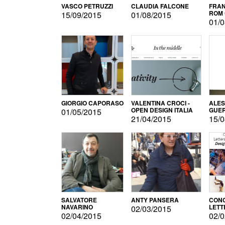
VASCO PETRUZZI
CLAUDIA FALCONE
FRAN
ROM 
15/09/2015
01/08/2015
01/0
GIORGIO CAPORASO
VALENTINA CROCI -
ALE
OPEN DESIGN ITALIA
GUE
01/05/2015
21/04/2015
15/0
SALVATORE
ANTY PANSERA
CON
NAVARINO
LETT
02/03/2015
DESI
02/04/2015
02/0