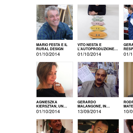
MARIO FESTA E IL
VITO NESTA E
GERA
RURAL DESIGN
L'AUTOPRODUZIONE
RESP
COME RECUPERO DEI
TECN
01/10/2014
01/10/2014
01/1
SIMBOLI
MOTO
AGNIESZKA
GERARDO
RODR
KIERSZTAN, UN
MALANGONE, IN
MATE
MODELLO DI
GIURIA PER IL
01/10/2014
13/09/2014
10/0
AUTOPRODUZIONE
CONCORSO
LETTERARIO