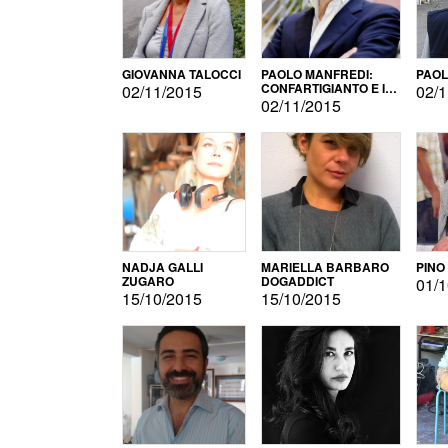
GIOVANNA TALOCCI
PAOLO MANFREDI:
PAOL
CONFARTIGIANTO E IL
02/11/2015
02/1
SONDAGGIO
02/11/2015
NADJA GALLI
MARIELLA BARBARO
PINO
ZUGARO
DOGADDICT
01/1
15/10/2015
15/10/2015