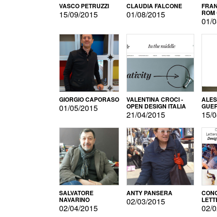
VASCO PETRUZZI
CLAUDIA FALCONE
FRAN
ROM 
15/09/2015
01/08/2015
01/0
GIORGIO CAPORASO
VALENTINA CROCI -
ALE
OPEN DESIGN ITALIA
GUE
01/05/2015
21/04/2015
15/0
SALVATORE
ANTY PANSERA
CON
NAVARINO
LETT
02/03/2015
DESI
02/04/2015
02/0