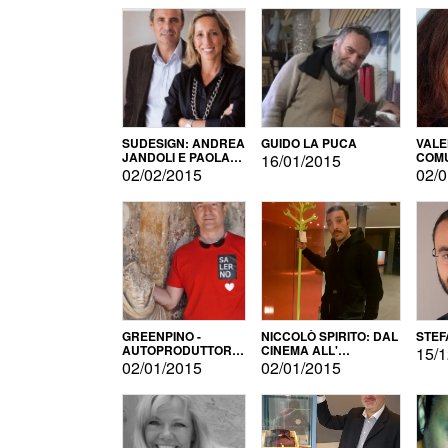
SUDESIGN: ANDREA
GUIDO LA PUCA
VALE
JANDOLI E PAOLA
COMU
16/01/2015
PISAPIA
02/02/2015
02/0
GREENPINO -
NICCOLÒ SPIRITO: DAL
STEF
AUTOPRODUTTORE
CINEMA ALL'
15/1
PER AMORE
AUTOPRODUZIONE
02/01/2015
02/01/2015