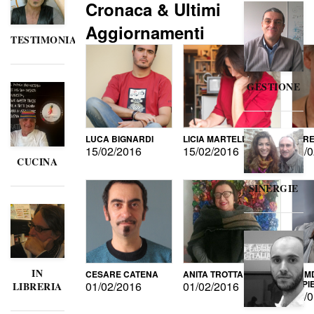
Cronaca & Ultimi
Aggiornamenti
TESTIMONIANZE
GESTIONE
LUCA BIGNARDI
LICIA MARTELLI
LORE
15/02/2016
15/02/2016
15/0
CUCINA
SINERGIE
IN
CESARE CATENA
ANITA TROTTA
GUMD
DI P
01/02/2016
01/02/2016
LIBRERIA
15/0