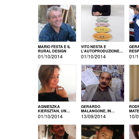
MARIO FESTA E IL
VITO NESTA E
GERA
RURAL DESIGN
L'AUTOPRODUZIONE
RESP
COME RECUPERO DEI
TECN
01/10/2014
01/10/2014
01/1
SIMBOLI
MOTO
AGNIESZKA
GERARDO
RODR
KIERSZTAN, UN
MALANGONE, IN
MATE
MODELLO DI
GIURIA PER IL
01/10/2014
13/09/2014
10/0
AUTOPRODUZIONE
CONCORSO
LETTERARIO