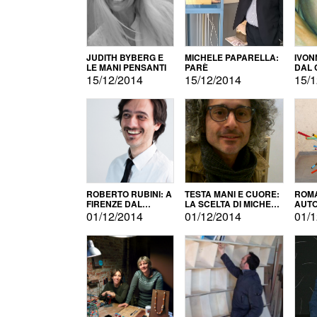
JUDITH BYBERG E
MICHELE PAPARELLA:
IVON
LE MANI PENSANTI
PARÈ
DAL 
CITT
15/12/2014
15/12/2014
15/1
ROBERTO RUBINI: A
TESTA MANI E CUORE:
ROMA
FIRENZE DAL
LA SCELTA DI MICHELE
AUT
PRODOTTO ALLA
BARBERIO
01/12/2014
01/12/2014
01/1
PROMOZIONE