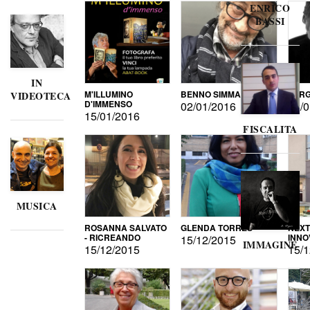
ENRICO
BASSI
IN
M'ILLUMINO
BENNO SIMMA
SERG
VIDEOTECA
D'IMMENSO
02/01/2016
02/0
15/01/2016
FISCALITA
MUSICA
ROSANNA SALVATO
GLENDA TORRES
NEXT
- RICREANDO
INNO
15/12/2015
IMMAGINE
15/12/2015
15/1