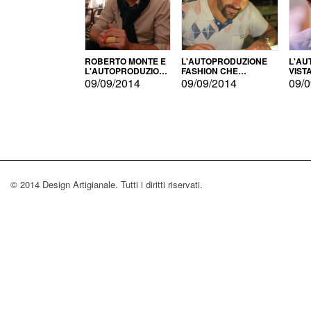
ROBERTO MONTE E
L'AUTOPRODUZIONE
L'AU
L'AUTOPRODUZIONE
FASHION CHE
VIST
CON IL CENSIMENTO
CONQUISTA GLI USA
FARI
09/09/2014
09/09/2014
09/0
© 2014 Design Artigianale. Tutti i diritti riservati.