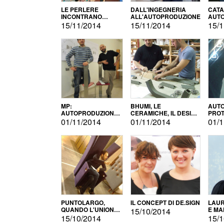
LE PERLERE
DALL'INGEGNERIA
CATA
INCONTRANO
ALL'AUTOPRODUZIONE
AUTO
L'AUTOPRODUZIONE
COMM
15/11/2014
15/11/2014
15/1
MP:
BHUMI, LE
AUTO
AUTOPRODUZIONE
CERAMICHE, IL DESIGN
PROT
E INNOVAZIONE
E L'AUTOPRODUZIONE
ROM
01/11/2014
01/11/2014
01/1
PUNTOLARGO,
IL CONCEPT DI DE.SIGN
LAUR
QUANDO L'UNIONE
E MA
15/10/2014
FA LA FORZA E
15/10/2014
15/1
VINCE