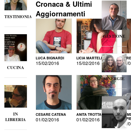
Cronaca & Ultimi
Aggiornamenti
TESTIMONIANZE
GESTIONE
LUCA BIGNARDI
LICIA MARTELLI
LORE
15/02/2016
15/02/2016
15/0
CUCINA
SINERGIE
IN
CESARE CATENA
ANITA TROTTA
GUMD
DI P
01/02/2016
01/02/2016
LIBRERIA
15/0