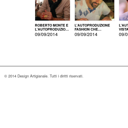
ROBERTO MONTE E
L'AUTOPRODUZIONE
L'AU
L'AUTOPRODUZIONE
FASHION CHE
VIST
CON IL CENSIMENTO
CONQUISTA GLI USA
FARI
09/09/2014
09/09/2014
09/0
© 2014 Design Artigianale. Tutti i diritti riservati.