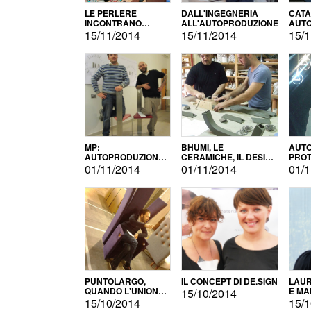
LE PERLERE
DALL'INGEGNERIA
CATA
INCONTRANO
ALL'AUTOPRODUZIONE
AUTO
L'AUTOPRODUZIONE
COMM
15/11/2014
15/11/2014
15/1
MP:
BHUMI, LE
AUTO
AUTOPRODUZIONE
CERAMICHE, IL DESIGN
PROT
E INNOVAZIONE
E L'AUTOPRODUZIONE
ROM
01/11/2014
01/11/2014
01/1
PUNTOLARGO,
IL CONCEPT DI DE.SIGN
LAUR
QUANDO L'UNIONE
E MA
15/10/2014
FA LA FORZA E
15/10/2014
15/1
VINCE