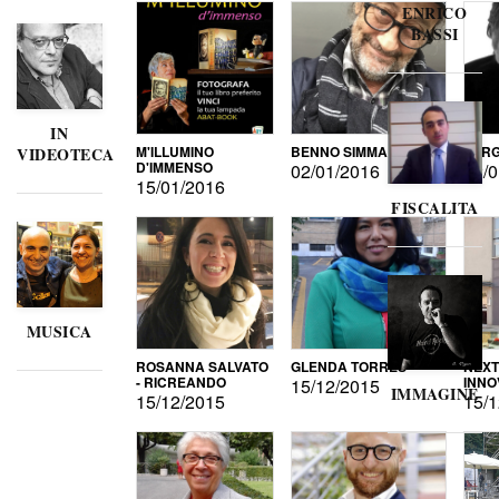
ENRICO
BASSI
IN
M'ILLUMINO
BENNO SIMMA
SERG
VIDEOTECA
D'IMMENSO
02/01/2016
02/0
15/01/2016
FISCALITA
MUSICA
ROSANNA SALVATO
GLENDA TORRES
NEXT
- RICREANDO
INNO
15/12/2015
IMMAGINE
15/12/2015
15/1