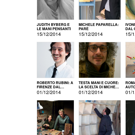
JUDITH BYBERG E
MICHELE PAPARELLA:
IVON
LE MANI PENSANTI
PARÈ
DAL 
CITT
15/12/2014
15/12/2014
15/1
ROBERTO RUBINI: A
TESTA MANI E CUORE:
ROMA
FIRENZE DAL
LA SCELTA DI MICHELE
AUT
PRODOTTO ALLA
BARBERIO
01/12/2014
01/12/2014
01/1
PROMOZIONE