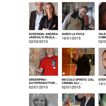
SUDESIGN: ANDREA
GUIDO LA PUCA
VALE
JANDOLI E PAOLA
COMU
16/01/2015
PISAPIA
02/02/2015
02/0
GREENPINO -
NICCOLÒ SPIRITO: DAL
STEF
AUTOPRODUTTORE
CINEMA ALL'
15/1
PER AMORE
AUTOPRODUZIONE
02/01/2015
02/01/2015