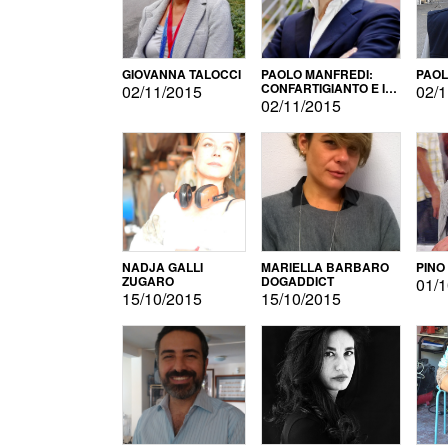
GIOVANNA TALOCCI
PAOLO MANFREDI:
PAOL
CONFARTIGIANTO E IL
02/11/2015
02/1
SONDAGGIO
02/11/2015
NADJA GALLI
MARIELLA BARBARO
PINO
ZUGARO
DOGADDICT
01/1
15/10/2015
15/10/2015