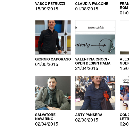
VASCO PETRUZZI
CLAUDIA FALCONE
FRAN
ROM 
15/09/2015
01/08/2015
01/0
GIORGIO CAPORASO
VALENTINA CROCI -
ALE
OPEN DESIGN ITALIA
GUE
01/05/2015
21/04/2015
15/0
SALVATORE
ANTY PANSERA
CON
NAVARINO
LETT
02/03/2015
DESI
02/04/2015
02/0