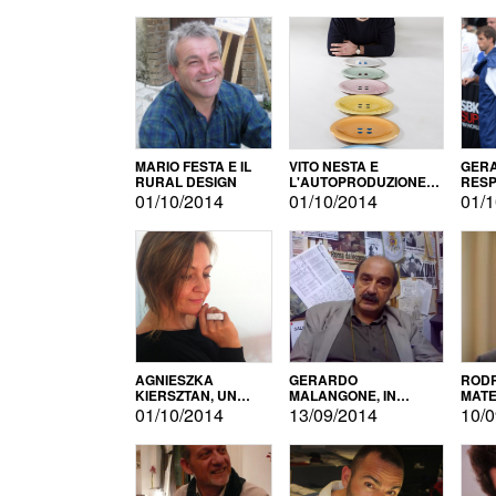
MARIO FESTA E IL
VITO NESTA E
GERA
RURAL DESIGN
L'AUTOPRODUZIONE
RESP
COME RECUPERO DEI
TECN
01/10/2014
01/10/2014
01/1
SIMBOLI
MOTO
AGNIESZKA
GERARDO
RODR
KIERSZTAN, UN
MALANGONE, IN
MATE
MODELLO DI
GIURIA PER IL
01/10/2014
13/09/2014
10/0
AUTOPRODUZIONE
CONCORSO
LETTERARIO