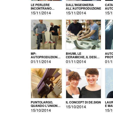
LE PERLERE
DALL'INGEGNERIA
CATA
INCONTRANO
ALL'AUTOPRODUZIONE
AUTO
L'AUTOPRODUZIONE
COMM
15/11/2014
15/11/2014
15/1
MP:
BHUMI, LE
AUTO
AUTOPRODUZIONE
CERAMICHE, IL DESIGN
PROT
E INNOVAZIONE
E L'AUTOPRODUZIONE
ROM
01/11/2014
01/11/2014
01/1
PUNTOLARGO,
IL CONCEPT DI DE.SIGN
LAUR
QUANDO L'UNIONE
E MA
15/10/2014
FA LA FORZA E
15/10/2014
15/1
VINCE