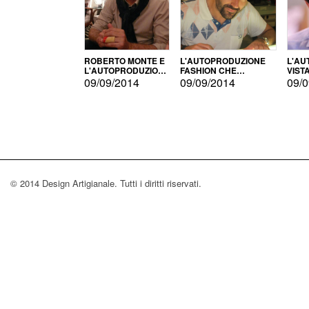
ROBERTO MONTE E
L'AUTOPRODUZIONE
L'AU
L'AUTOPRODUZIONE
FASHION CHE
VIST
CON IL CENSIMENTO
CONQUISTA GLI USA
FARI
09/09/2014
09/09/2014
09/0
© 2014 Design Artigianale. Tutti i diritti riservati.