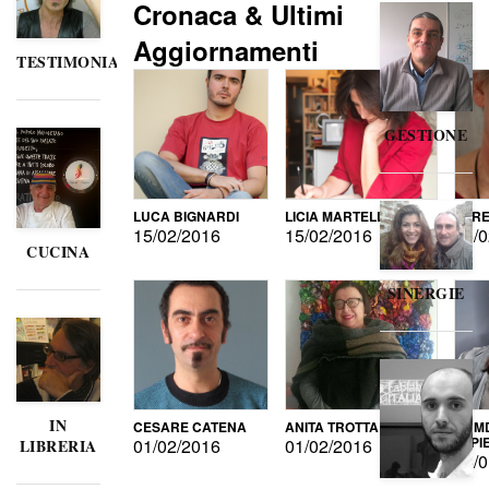
Cronaca & Ultimi
Aggiornamenti
TESTIMONIANZE
GESTIONE
LUCA BIGNARDI
LICIA MARTELLI
LORE
15/02/2016
15/02/2016
15/0
CUCINA
SINERGIE
IN
CESARE CATENA
ANITA TROTTA
GUMD
DI P
01/02/2016
01/02/2016
LIBRERIA
15/0