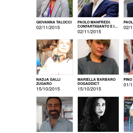
GIOVANNA TALOCCI
PAOLO MANFREDI:
PAOL
CONFARTIGIANTO E IL
02/11/2015
02/1
SONDAGGIO
02/11/2015
NADJA GALLI
MARIELLA BARBARO
PINO
ZUGARO
DOGADDICT
01/1
15/10/2015
15/10/2015