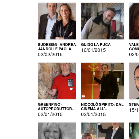
SUDESIGN: ANDREA
GUIDO LA PUCA
VALE
JANDOLI E PAOLA
COMU
16/01/2015
PISAPIA
02/02/2015
02/0
GREENPINO -
NICCOLÒ SPIRITO: DAL
STEF
AUTOPRODUTTORE
CINEMA ALL'
15/1
PER AMORE
AUTOPRODUZIONE
02/01/2015
02/01/2015