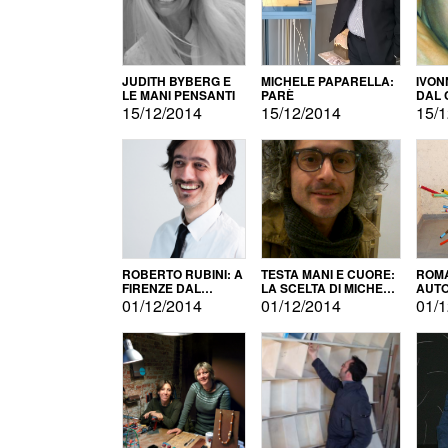
JUDITH BYBERG E
MICHELE PAPARELLA:
IVON
LE MANI PENSANTI
PARÈ
DAL 
CITT
15/12/2014
15/12/2014
15/1
ROBERTO RUBINI: A
TESTA MANI E CUORE:
ROMA
FIRENZE DAL
LA SCELTA DI MICHELE
AUT
PRODOTTO ALLA
BARBERIO
01/12/2014
01/12/2014
01/1
PROMOZIONE