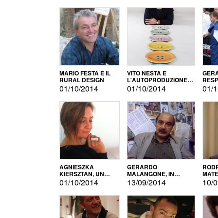
MARIO FESTA E IL
VITO NESTA E
GERA
RURAL DESIGN
L'AUTOPRODUZIONE
RESP
COME RECUPERO DEI
TECN
01/10/2014
01/10/2014
01/1
SIMBOLI
MOTO
AGNIESZKA
GERARDO
RODR
KIERSZTAN, UN
MALANGONE, IN
MATE
MODELLO DI
GIURIA PER IL
01/10/2014
13/09/2014
10/0
AUTOPRODUZIONE
CONCORSO
LETTERARIO