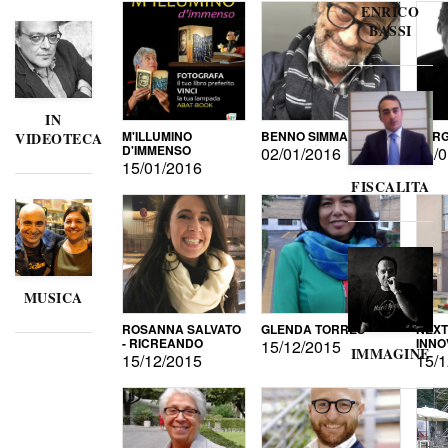
ENRICO
BASSI
IN
M'ILLUMINO
BENNO SIMMA
SERG
VIDEOTECA
D'IMMENSO
02/01/2016
02/0
15/01/2016
FISCALITA
MUSICA
ROSANNA SALVATO
GLENDA TORRES
NEXT
- RICREANDO
INNO
15/12/2015
IMMAGINE
15/12/2015
15/1