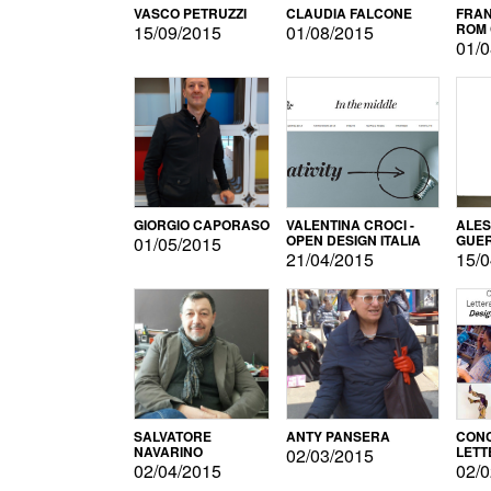
VASCO PETRUZZI
CLAUDIA FALCONE
FRAN
ROM 
15/09/2015
01/08/2015
01/0
GIORGIO CAPORASO
VALENTINA CROCI -
ALE
OPEN DESIGN ITALIA
GUE
01/05/2015
21/04/2015
15/0
SALVATORE
ANTY PANSERA
CON
NAVARINO
LETT
02/03/2015
DESI
02/04/2015
02/0