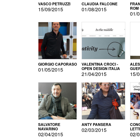
VASCO PETRUZZI
CLAUDIA FALCONE
FRAN
ROM 
15/09/2015
01/08/2015
01/0
GIORGIO CAPORASO
VALENTINA CROCI -
ALE
OPEN DESIGN ITALIA
GUE
01/05/2015
21/04/2015
15/0
SALVATORE
ANTY PANSERA
CON
NAVARINO
LETT
02/03/2015
DESI
02/04/2015
02/0