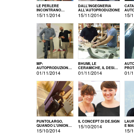
LE PERLERE
DALL'INGEGNERIA
CATA
INCONTRANO
ALL'AUTOPRODUZIONE
AUTO
L'AUTOPRODUZIONE
COMM
15/11/2014
15/11/2014
15/1
MP:
BHUMI, LE
AUTO
AUTOPRODUZIONE
CERAMICHE, IL DESIGN
PROT
E INNOVAZIONE
E L'AUTOPRODUZIONE
ROM
01/11/2014
01/11/2014
01/1
PUNTOLARGO,
IL CONCEPT DI DE.SIGN
LAUR
QUANDO L'UNIONE
E MA
15/10/2014
FA LA FORZA E
15/10/2014
15/1
VINCE