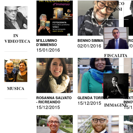
ENRICO
BASSI
IN
M'ILLUMINO
BENNO SIMMA
SERG
VIDEOTECA
D'IMMENSO
02/01/2016
02/0
15/01/2016
FISCALITA
MUSICA
ROSANNA SALVATO
GLENDA TORRES
NEXT
- RICREANDO
INNO
15/12/2015
IMMAGINE
15/12/2015
15/1