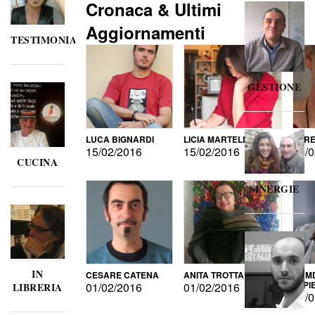
Cronaca & Ultimi
Aggiornamenti
TESTIMONIANZE
GESTIONE
LUCA BIGNARDI
LICIA MARTELLI
LORE
15/02/2016
15/02/2016
15/0
CUCINA
SINERGIE
IN
CESARE CATENA
ANITA TROTTA
GUMD
DI P
01/02/2016
01/02/2016
LIBRERIA
15/0