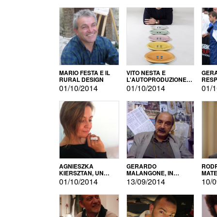
MARIO FESTA E IL
VITO NESTA E
GERA
RURAL DESIGN
L'AUTOPRODUZIONE
RESP
COME RECUPERO DEI
TECN
01/10/2014
01/10/2014
01/1
SIMBOLI
MOTO
AGNIESZKA
GERARDO
RODR
KIERSZTAN, UN
MALANGONE, IN
MATE
MODELLO DI
GIURIA PER IL
01/10/2014
13/09/2014
10/0
AUTOPRODUZIONE
CONCORSO
LETTERARIO