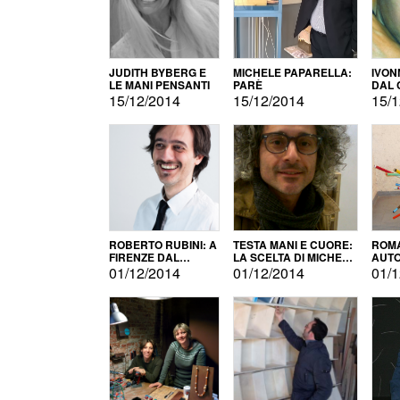
JUDITH BYBERG E
MICHELE PAPARELLA:
IVON
LE MANI PENSANTI
PARÈ
DAL 
CITT
15/12/2014
15/12/2014
15/1
ROBERTO RUBINI: A
TESTA MANI E CUORE:
ROMA
FIRENZE DAL
LA SCELTA DI MICHELE
AUT
PRODOTTO ALLA
BARBERIO
01/12/2014
01/12/2014
01/1
PROMOZIONE