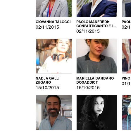
GIOVANNA TALOCCI
PAOLO MANFREDI:
PAOL
CONFARTIGIANTO E IL
02/11/2015
02/1
SONDAGGIO
02/11/2015
NADJA GALLI
MARIELLA BARBARO
PINO
ZUGARO
DOGADDICT
01/1
15/10/2015
15/10/2015