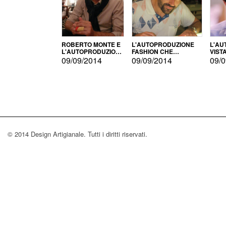
ROBERTO MONTE E
L'AUTOPRODUZIONE
L'AU
L'AUTOPRODUZIONE
FASHION CHE
VIST
CON IL CENSIMENTO
CONQUISTA GLI USA
FARI
09/09/2014
09/09/2014
09/0
© 2014 Design Artigianale. Tutti i diritti riservati.