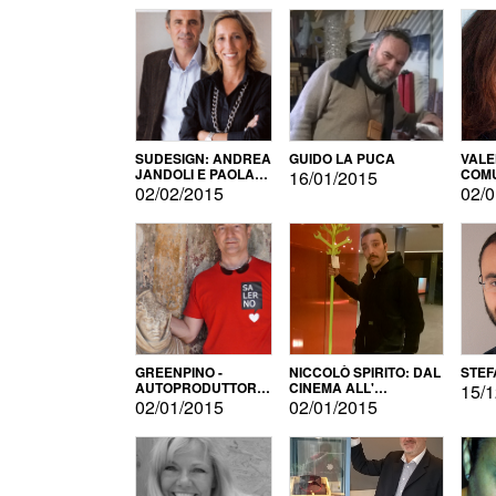
SUDESIGN: ANDREA
GUIDO LA PUCA
VALE
JANDOLI E PAOLA
COMU
16/01/2015
PISAPIA
02/02/2015
02/0
GREENPINO -
NICCOLÒ SPIRITO: DAL
STEF
AUTOPRODUTTORE
CINEMA ALL'
15/1
PER AMORE
AUTOPRODUZIONE
02/01/2015
02/01/2015