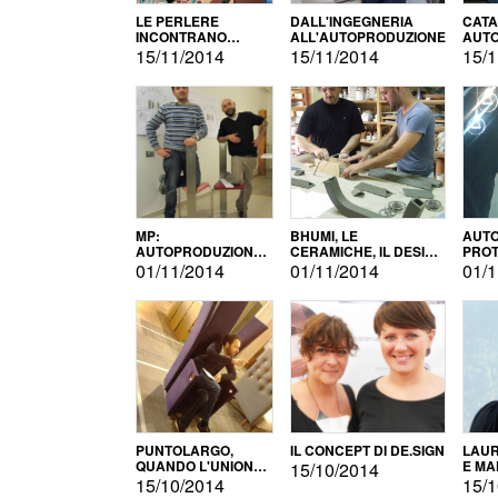
LE PERLERE
DALL'INGEGNERIA
CATA
INCONTRANO
ALL'AUTOPRODUZIONE
AUTO
L'AUTOPRODUZIONE
COMM
15/11/2014
15/11/2014
15/1
MP:
BHUMI, LE
AUTO
AUTOPRODUZIONE
CERAMICHE, IL DESIGN
PROT
E INNOVAZIONE
E L'AUTOPRODUZIONE
ROM
01/11/2014
01/11/2014
01/1
PUNTOLARGO,
IL CONCEPT DI DE.SIGN
LAUR
QUANDO L'UNIONE
E MA
15/10/2014
FA LA FORZA E
15/10/2014
15/1
VINCE