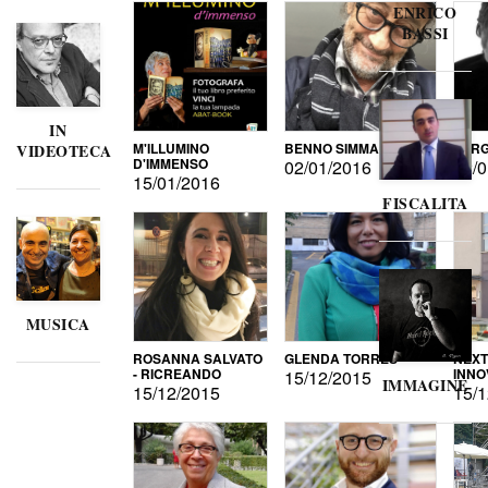
ENRICO
BASSI
IN
M'ILLUMINO
BENNO SIMMA
SERG
VIDEOTECA
D'IMMENSO
02/01/2016
02/0
15/01/2016
FISCALITA
MUSICA
ROSANNA SALVATO
GLENDA TORRES
NEXT
- RICREANDO
INNO
15/12/2015
IMMAGINE
15/12/2015
15/1