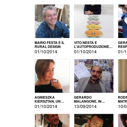
MARIO FESTA E IL
VITO NESTA E
GERA
RURAL DESIGN
L'AUTOPRODUZIONE
RESP
COME RECUPERO DEI
TECN
01/10/2014
01/10/2014
01/1
SIMBOLI
MOTO
AGNIESZKA
GERARDO
RODR
KIERSZTAN, UN
MALANGONE, IN
MATE
MODELLO DI
GIURIA PER IL
01/10/2014
13/09/2014
10/0
AUTOPRODUZIONE
CONCORSO
LETTERARIO