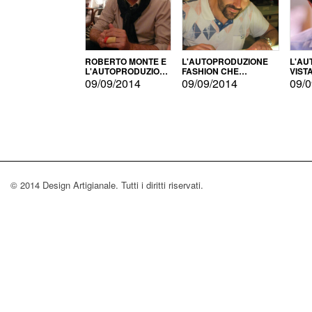
ROBERTO MONTE E
L'AUTOPRODUZIONE
L'AU
L'AUTOPRODUZIONE
FASHION CHE
VIST
CON IL CENSIMENTO
CONQUISTA GLI USA
FARI
09/09/2014
09/09/2014
09/0
© 2014 Design Artigianale. Tutti i diritti riservati.