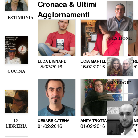
Cronaca & Ultimi
Aggiornamenti
TESTIMONIANZE
GESTIONE
LUCA BIGNARDI
LICIA MARTELLI
LORE
15/02/2016
15/02/2016
15/0
CUCINA
SINERGIE
IN
CESARE CATENA
ANITA TROTTA
GUMD
DI P
01/02/2016
01/02/2016
LIBRERIA
15/0