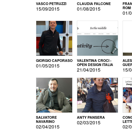
VASCO PETRUZZI
CLAUDIA FALCONE
FRAN
ROM 
15/09/2015
01/08/2015
01/0
GIORGIO CAPORASO
VALENTINA CROCI -
ALE
OPEN DESIGN ITALIA
GUE
01/05/2015
21/04/2015
15/0
SALVATORE
ANTY PANSERA
CON
NAVARINO
LETT
02/03/2015
DESI
02/04/2015
02/0