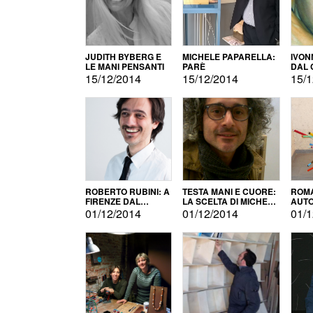
JUDITH BYBERG E
MICHELE PAPARELLA:
IVON
LE MANI PENSANTI
PARÈ
DAL 
CITT
15/12/2014
15/12/2014
15/1
ROBERTO RUBINI: A
TESTA MANI E CUORE:
ROMA
FIRENZE DAL
LA SCELTA DI MICHELE
AUT
PRODOTTO ALLA
BARBERIO
01/12/2014
01/12/2014
01/1
PROMOZIONE