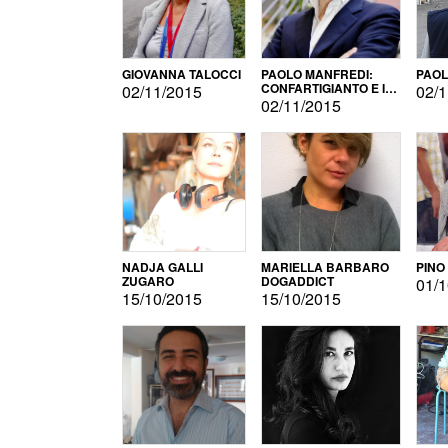
GIOVANNA TALOCCI
PAOLO MANFREDI:
PAOL
CONFARTIGIANTO E IL
02/11/2015
02/1
SONDAGGIO
02/11/2015
NADJA GALLI
MARIELLA BARBARO
PINO
ZUGARO
DOGADDICT
01/1
15/10/2015
15/10/2015