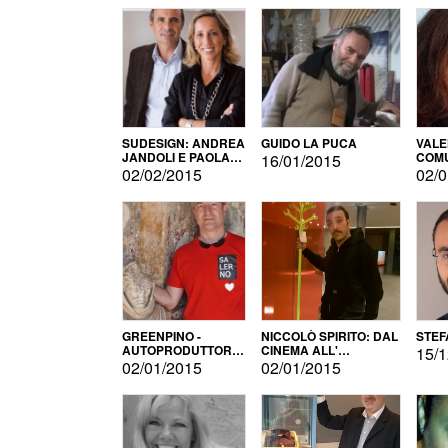
SUDESIGN: ANDREA
GUIDO LA PUCA
VALE
JANDOLI E PAOLA
COMU
16/01/2015
PISAPIA
02/02/2015
02/0
GREENPINO -
NICCOLÒ SPIRITO: DAL
STEF
AUTOPRODUTTORE
CINEMA ALL'
15/1
PER AMORE
AUTOPRODUZIONE
02/01/2015
02/01/2015