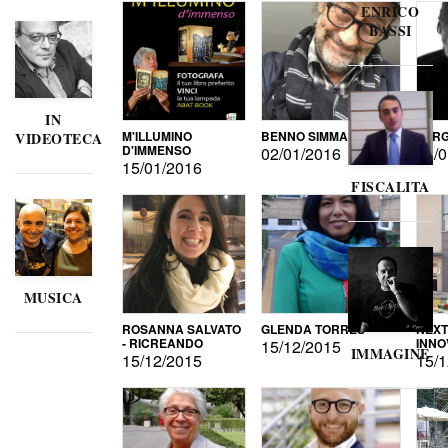
ENRICO
BASSI
IN
M'ILLUMINO
BENNO SIMMA
SERG
VIDEOTECA
D'IMMENSO
02/01/2016
02/0
15/01/2016
FISCALITA
MUSICA
ROSANNA SALVATO
GLENDA TORRES
NEXT
- RICREANDO
INNO
15/12/2015
IMMAGINE
15/12/2015
15/1