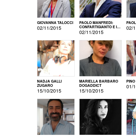
GIOVANNA TALOCCI
PAOLO MANFREDI:
PAOL
CONFARTIGIANTO E IL
02/11/2015
02/1
SONDAGGIO
02/11/2015
NADJA GALLI
MARIELLA BARBARO
PINO
ZUGARO
DOGADDICT
01/1
15/10/2015
15/10/2015