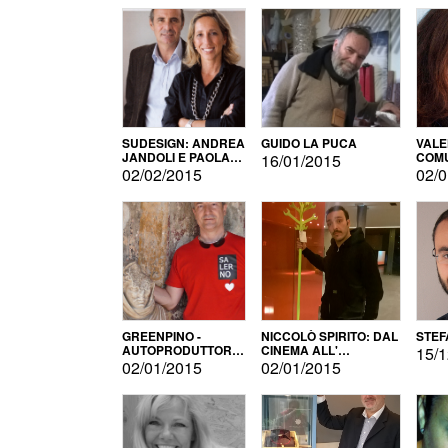
SUDESIGN: ANDREA
GUIDO LA PUCA
VALE
JANDOLI E PAOLA
COMU
16/01/2015
PISAPIA
02/02/2015
02/0
GREENPINO -
NICCOLÒ SPIRITO: DAL
STEF
AUTOPRODUTTORE
CINEMA ALL'
15/1
PER AMORE
AUTOPRODUZIONE
02/01/2015
02/01/2015