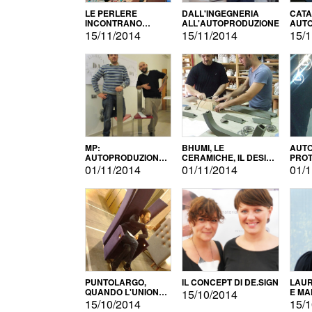
LE PERLERE
DALL'INGEGNERIA
CATA
INCONTRANO
ALL'AUTOPRODUZIONE
AUTO
L'AUTOPRODUZIONE
COMM
15/11/2014
15/11/2014
15/1
MP:
BHUMI, LE
AUTO
AUTOPRODUZIONE
CERAMICHE, IL DESIGN
PROT
E INNOVAZIONE
E L'AUTOPRODUZIONE
ROM
01/11/2014
01/11/2014
01/1
PUNTOLARGO,
IL CONCEPT DI DE.SIGN
LAUR
QUANDO L'UNIONE
E MA
15/10/2014
FA LA FORZA E
15/10/2014
15/1
VINCE