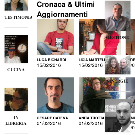
Cronaca & Ultimi
Aggiornamenti
TESTIMONIANZE
GESTIONE
LUCA BIGNARDI
LICIA MARTELLI
LORE
15/02/2016
15/02/2016
15/0
CUCINA
SINERGIE
IN
CESARE CATENA
ANITA TROTTA
GUMD
DI P
01/02/2016
01/02/2016
LIBRERIA
15/0