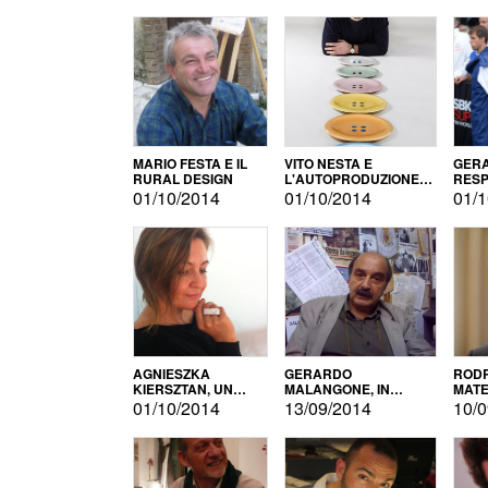
MARIO FESTA E IL
VITO NESTA E
GERA
RURAL DESIGN
L'AUTOPRODUZIONE
RESP
COME RECUPERO DEI
TECN
01/10/2014
01/10/2014
01/1
SIMBOLI
MOTO
AGNIESZKA
GERARDO
RODR
KIERSZTAN, UN
MALANGONE, IN
MATE
MODELLO DI
GIURIA PER IL
01/10/2014
13/09/2014
10/0
AUTOPRODUZIONE
CONCORSO
LETTERARIO