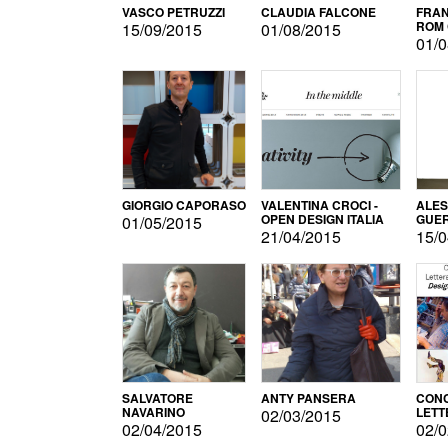
VASCO PETRUZZI
CLAUDIA FALCONE
FRAN
ROM 
15/09/2015
01/08/2015
01/0
GIORGIO CAPORASO
VALENTINA CROCI -
ALE
OPEN DESIGN ITALIA
GUE
01/05/2015
21/04/2015
15/0
SALVATORE
ANTY PANSERA
CON
NAVARINO
LETT
02/03/2015
DESI
02/04/2015
02/0