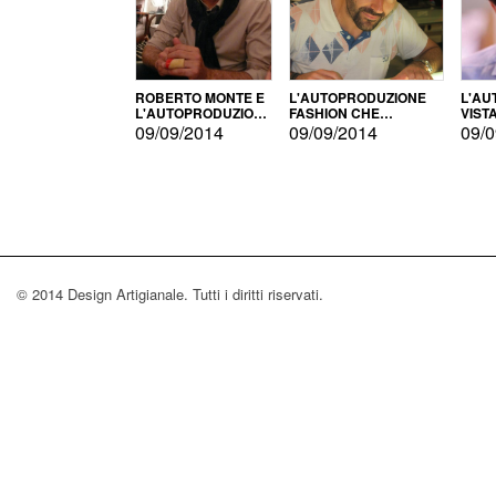
ROBERTO MONTE E
L'AUTOPRODUZIONE
L'AU
L'AUTOPRODUZIONE
FASHION CHE
VIST
CON IL CENSIMENTO
CONQUISTA GLI USA
FARI
09/09/2014
09/09/2014
09/0
© 2014 Design Artigianale. Tutti i diritti riservati.