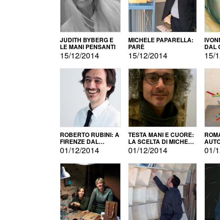
JUDITH BYBERG E
MICHELE PAPARELLA:
IVON
LE MANI PENSANTI
PARÈ
DAL 
CITT
15/12/2014
15/12/2014
15/1
ROBERTO RUBINI: A
TESTA MANI E CUORE:
ROMA
FIRENZE DAL
LA SCELTA DI MICHELE
AUT
PRODOTTO ALLA
BARBERIO
01/12/2014
01/12/2014
01/1
PROMOZIONE