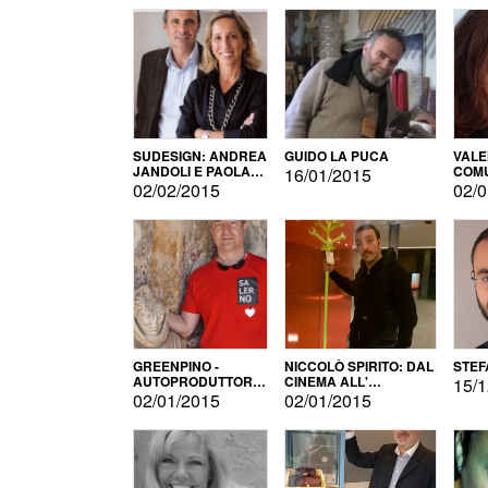
SUDESIGN: ANDREA
GUIDO LA PUCA
VALE
JANDOLI E PAOLA
COMU
16/01/2015
PISAPIA
02/02/2015
02/0
GREENPINO -
NICCOLÒ SPIRITO: DAL
STEF
AUTOPRODUTTORE
CINEMA ALL'
15/1
PER AMORE
AUTOPRODUZIONE
02/01/2015
02/01/2015