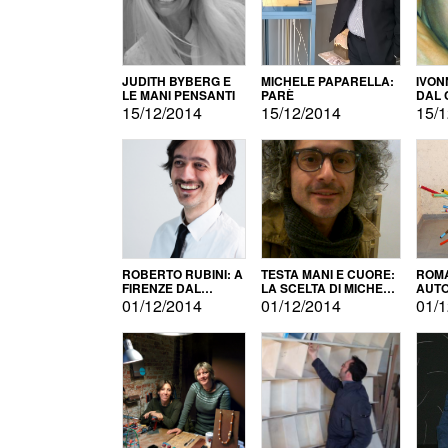
JUDITH BYBERG E
MICHELE PAPARELLA:
IVON
LE MANI PENSANTI
PARÈ
DAL 
CITT
15/12/2014
15/12/2014
15/1
ROBERTO RUBINI: A
TESTA MANI E CUORE:
ROMA
FIRENZE DAL
LA SCELTA DI MICHELE
AUT
PRODOTTO ALLA
BARBERIO
01/12/2014
01/12/2014
01/1
PROMOZIONE