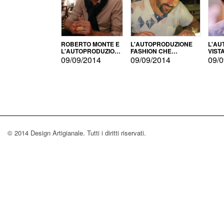
ROBERTO MONTE E
L'AUTOPRODUZIONE
L'AU
L'AUTOPRODUZIONE
FASHION CHE
VIST
CON IL CENSIMENTO
CONQUISTA GLI USA
FARI
09/09/2014
09/09/2014
09/0
© 2014 Design Artigianale. Tutti i diritti riservati.