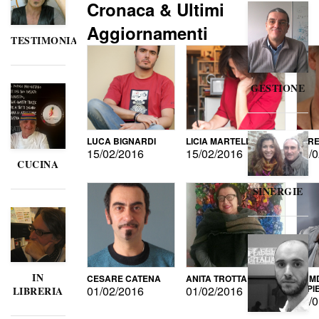
Cronaca & Ultimi
Aggiornamenti
TESTIMONIANZE
GESTIONE
LUCA BIGNARDI
LICIA MARTELLI
LORE
15/02/2016
15/02/2016
15/0
CUCINA
SINERGIE
IN
CESARE CATENA
ANITA TROTTA
GUMD
DI P
01/02/2016
01/02/2016
LIBRERIA
15/0