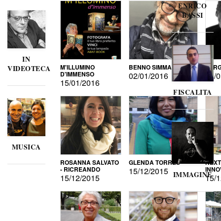
ENRICO
BASSI
IN
M'ILLUMINO
BENNO SIMMA
SERG
VIDEOTECA
D'IMMENSO
02/01/2016
02/0
15/01/2016
FISCALITA
MUSICA
ROSANNA SALVATO
GLENDA TORRES
NEXT
- RICREANDO
INNO
15/12/2015
IMMAGINE
15/12/2015
15/1