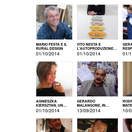
MARIO FESTA E IL
VITO NESTA E
GERA
RURAL DESIGN
L'AUTOPRODUZIONE
RESP
COME RECUPERO DEI
TECN
01/10/2014
01/10/2014
01/1
SIMBOLI
MOTO
AGNIESZKA
GERARDO
RODR
KIERSZTAN, UN
MALANGONE, IN
MATE
MODELLO DI
GIURIA PER IL
01/10/2014
13/09/2014
10/0
AUTOPRODUZIONE
CONCORSO
LETTERARIO