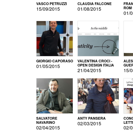
VASCO PETRUZZI
CLAUDIA FALCONE
FRAN
ROM 
15/09/2015
01/08/2015
01/0
GIORGIO CAPORASO
VALENTINA CROCI -
ALE
OPEN DESIGN ITALIA
GUE
01/05/2015
21/04/2015
15/0
SALVATORE
ANTY PANSERA
CON
NAVARINO
LETT
02/03/2015
DESI
02/04/2015
02/0