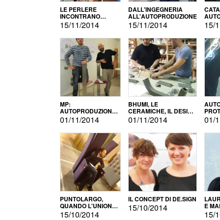
LE PERLERE
DALL'INGEGNERIA
CATA
INCONTRANO
ALL'AUTOPRODUZIONE
AUTO
L'AUTOPRODUZIONE
COMM
15/11/2014
15/11/2014
15/1
MP:
BHUMI, LE
AUTO
AUTOPRODUZIONE
CERAMICHE, IL DESIGN
PROT
E INNOVAZIONE
E L'AUTOPRODUZIONE
ROM
01/11/2014
01/11/2014
01/1
PUNTOLARGO,
IL CONCEPT DI DE.SIGN
LAUR
QUANDO L'UNIONE
E MA
15/10/2014
FA LA FORZA E
15/10/2014
15/1
VINCE