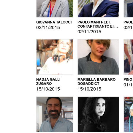
GIOVANNA TALOCCI
PAOLO MANFREDI:
PAOL
CONFARTIGIANTO E IL
02/11/2015
02/1
SONDAGGIO
02/11/2015
NADJA GALLI
MARIELLA BARBARO
PINO
ZUGARO
DOGADDICT
01/1
15/10/2015
15/10/2015