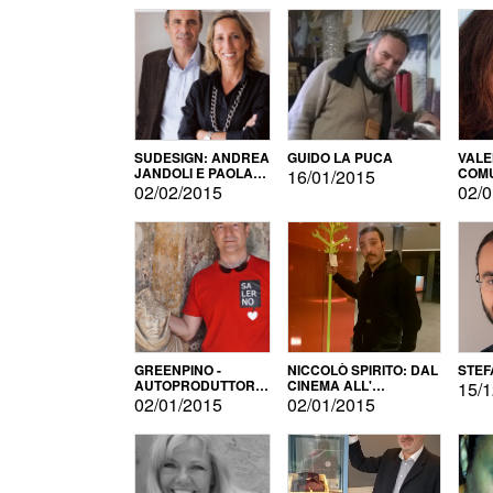
SUDESIGN: ANDREA
GUIDO LA PUCA
VALE
JANDOLI E PAOLA
COMU
16/01/2015
PISAPIA
02/02/2015
02/0
GREENPINO -
NICCOLÒ SPIRITO: DAL
STEF
AUTOPRODUTTORE
CINEMA ALL'
15/1
PER AMORE
AUTOPRODUZIONE
02/01/2015
02/01/2015