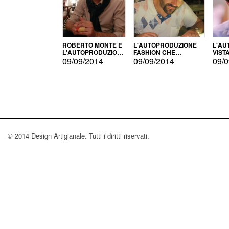
ROBERTO MONTE E
L'AUTOPRODUZIONE
L'AU
L'AUTOPRODUZIONE
FASHION CHE
VIST
CON IL CENSIMENTO
CONQUISTA GLI USA
FARI
09/09/2014
09/09/2014
09/0
© 2014 Design Artigianale. Tutti i diritti riservati.