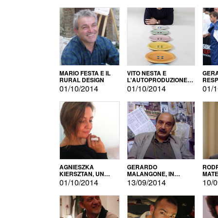
MARIO FESTA E IL
VITO NESTA E
GERA
RURAL DESIGN
L'AUTOPRODUZIONE
RESP
COME RECUPERO DEI
TECN
01/10/2014
01/10/2014
01/1
SIMBOLI
MOTO
AGNIESZKA
GERARDO
RODR
KIERSZTAN, UN
MALANGONE, IN
MATE
MODELLO DI
GIURIA PER IL
01/10/2014
13/09/2014
10/0
AUTOPRODUZIONE
CONCORSO
LETTERARIO