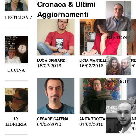
Cronaca & Ultimi
Aggiornamenti
TESTIMONIANZE
GESTIONE
LUCA BIGNARDI
LICIA MARTELLI
LORE
15/02/2016
15/02/2016
15/0
CUCINA
SINERGIE
IN
CESARE CATENA
ANITA TROTTA
GUMD
DI P
01/02/2016
01/02/2016
LIBRERIA
15/0