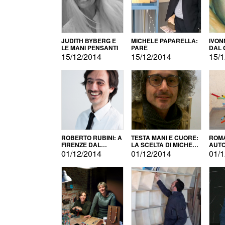
JUDITH BYBERG E
MICHELE PAPARELLA:
IVON
LE MANI PENSANTI
PARÈ
DAL 
CITT
15/12/2014
15/12/2014
15/1
ROBERTO RUBINI: A
TESTA MANI E CUORE:
ROMA
FIRENZE DAL
LA SCELTA DI MICHELE
AUT
PRODOTTO ALLA
BARBERIO
01/12/2014
01/12/2014
01/1
PROMOZIONE