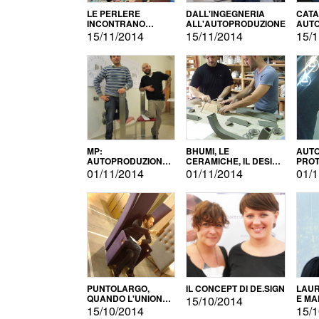
LE PERLERE
DALL'INGEGNERIA
CATA
INCONTRANO
ALL'AUTOPRODUZIONE
AUTO
L'AUTOPRODUZIONE
COMM
15/11/2014
15/11/2014
15/1
MP:
BHUMI, LE
AUTO
AUTOPRODUZIONE
CERAMICHE, IL DESIGN
PROT
E INNOVAZIONE
E L'AUTOPRODUZIONE
ROM
01/11/2014
01/11/2014
01/1
PUNTOLARGO,
IL CONCEPT DI DE.SIGN
LAUR
QUANDO L'UNIONE
E MA
15/10/2014
FA LA FORZA E
15/10/2014
15/1
VINCE