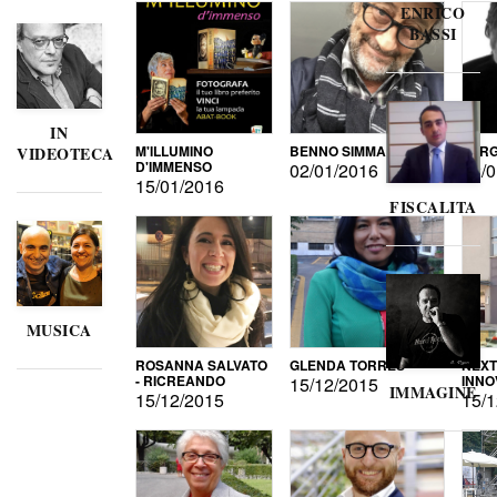
ENRICO
BASSI
IN
M'ILLUMINO
BENNO SIMMA
SERG
VIDEOTECA
D'IMMENSO
02/01/2016
02/0
15/01/2016
FISCALITA
MUSICA
ROSANNA SALVATO
GLENDA TORRES
NEXT
- RICREANDO
INNO
15/12/2015
IMMAGINE
15/12/2015
15/1