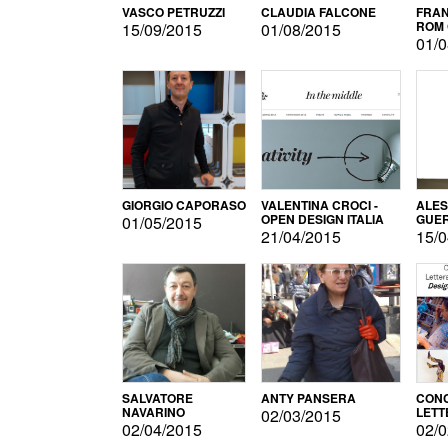
VASCO PETRUZZI
CLAUDIA FALCONE
FRAN
ROM 
15/09/2015
01/08/2015
01/0
GIORGIO CAPORASO
VALENTINA CROCI -
ALE
OPEN DESIGN ITALIA
GUE
01/05/2015
21/04/2015
15/0
SALVATORE
ANTY PANSERA
CON
NAVARINO
LETT
02/03/2015
DESI
02/04/2015
02/0