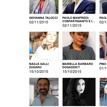
GIOVANNA TALOCCI
PAOLO MANFREDI:
PAOL
CONFARTIGIANTO E IL
02/11/2015
02/1
SONDAGGIO
02/11/2015
NADJA GALLI
MARIELLA BARBARO
PINO
ZUGARO
DOGADDICT
01/1
15/10/2015
15/10/2015