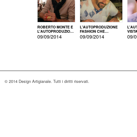
ROBERTO MONTE E
L'AUTOPRODUZIONE
L'AU
L'AUTOPRODUZIONE
FASHION CHE
VIST
CON IL CENSIMENTO
CONQUISTA GLI USA
FARI
09/09/2014
09/09/2014
09/0
© 2014 Design Artigianale. Tutti i diritti riservati.