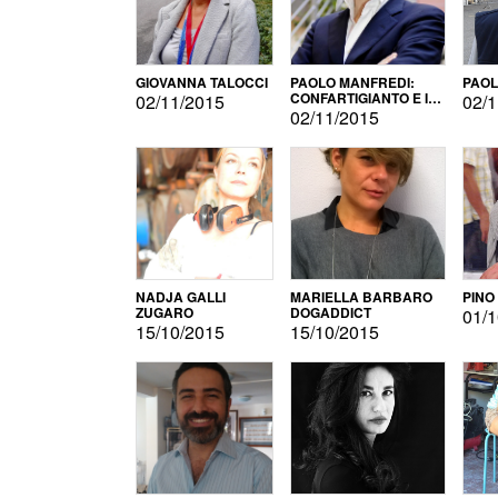
GIOVANNA TALOCCI
PAOLO MANFREDI:
PAOL
CONFARTIGIANTO E IL
02/11/2015
02/1
SONDAGGIO
02/11/2015
NADJA GALLI
MARIELLA BARBARO
PINO
ZUGARO
DOGADDICT
01/1
15/10/2015
15/10/2015