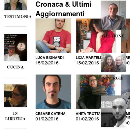
Cronaca & Ultimi
Aggiornamenti
TESTIMONIANZE
GESTIONE
LUCA BIGNARDI
LICIA MARTELLI
LORE
15/02/2016
15/02/2016
15/0
CUCINA
SINERGIE
IN
CESARE CATENA
ANITA TROTTA
GUMD
DI P
01/02/2016
01/02/2016
LIBRERIA
15/0