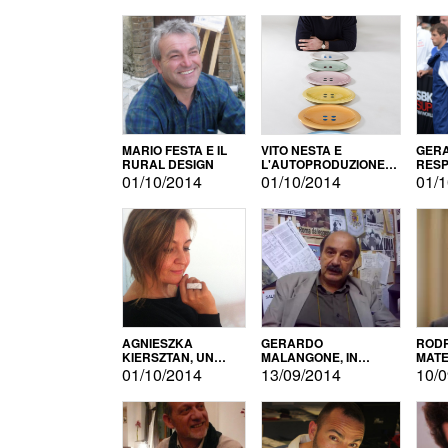
MARIO FESTA E IL
VITO NESTA E
GERA
RURAL DESIGN
L'AUTOPRODUZIONE
RESP
COME RECUPERO DEI
TECN
01/10/2014
01/10/2014
01/1
SIMBOLI
MOTO
AGNIESZKA
GERARDO
RODR
KIERSZTAN, UN
MALANGONE, IN
MATE
MODELLO DI
GIURIA PER IL
01/10/2014
13/09/2014
10/0
AUTOPRODUZIONE
CONCORSO
LETTERARIO