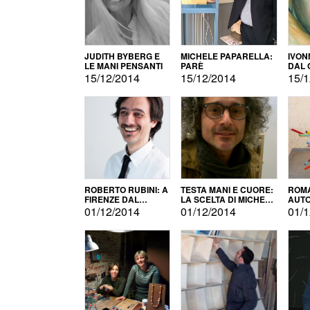
JUDITH BYBERG E
MICHELE PAPARELLA:
IVON
LE MANI PENSANTI
PARÈ
DAL 
CITT
15/12/2014
15/12/2014
15/1
ROBERTO RUBINI: A
TESTA MANI E CUORE:
ROMA
FIRENZE DAL
LA SCELTA DI MICHELE
AUT
PRODOTTO ALLA
BARBERIO
01/12/2014
01/12/2014
01/1
PROMOZIONE