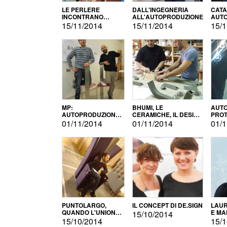
LE PERLERE
DALL'INGEGNERIA
CATA
INCONTRANO
ALL'AUTOPRODUZIONE
AUTO
L'AUTOPRODUZIONE
COMM
15/11/2014
15/11/2014
15/1
MP:
BHUMI, LE
AUTO
AUTOPRODUZIONE
CERAMICHE, IL DESIGN
PROT
E INNOVAZIONE
E L'AUTOPRODUZIONE
ROM
01/11/2014
01/11/2014
01/1
PUNTOLARGO,
IL CONCEPT DI DE.SIGN
LAUR
QUANDO L'UNIONE
E MA
15/10/2014
FA LA FORZA E
15/10/2014
15/1
VINCE