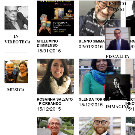
ENRICO
BASSI
IN
M'ILLUMINO
BENNO SIMMA
SERG
VIDEOTECA
D'IMMENSO
02/01/2016
02/0
15/01/2016
FISCALITA
MUSICA
ROSANNA SALVATO
GLENDA TORRES
NEXT
- RICREANDO
INNO
15/12/2015
IMMAGINE
15/12/2015
15/1