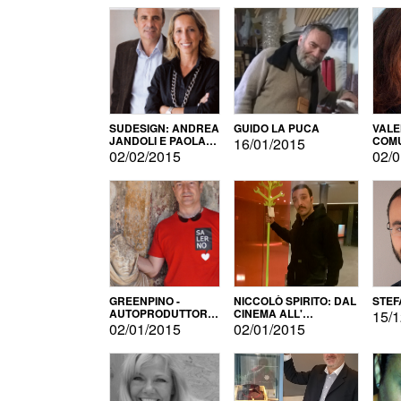
SUDESIGN: ANDREA
GUIDO LA PUCA
VALE
JANDOLI E PAOLA
COMU
16/01/2015
PISAPIA
02/02/2015
02/0
GREENPINO -
NICCOLÒ SPIRITO: DAL
STEF
AUTOPRODUTTORE
CINEMA ALL'
15/1
PER AMORE
AUTOPRODUZIONE
02/01/2015
02/01/2015