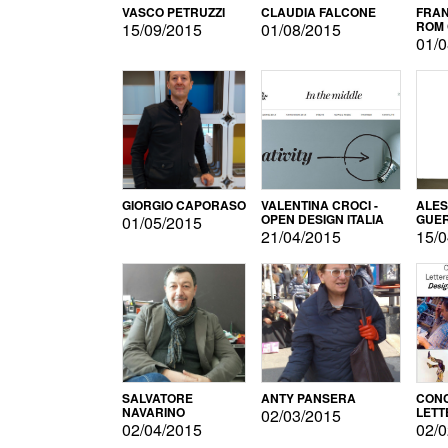
VASCO PETRUZZI
CLAUDIA FALCONE
FRAN
ROM 
15/09/2015
01/08/2015
01/0
GIORGIO CAPORASO
VALENTINA CROCI -
ALE
OPEN DESIGN ITALIA
GUE
01/05/2015
21/04/2015
15/0
SALVATORE
ANTY PANSERA
CON
NAVARINO
LETT
02/03/2015
DESI
02/04/2015
02/0