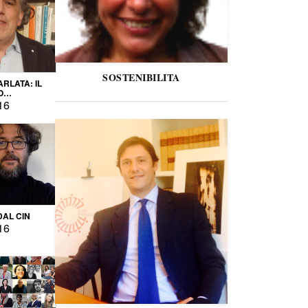
SOSTENIBILITA
ARLATA: IL
O
IO
16
DAL CIN
16