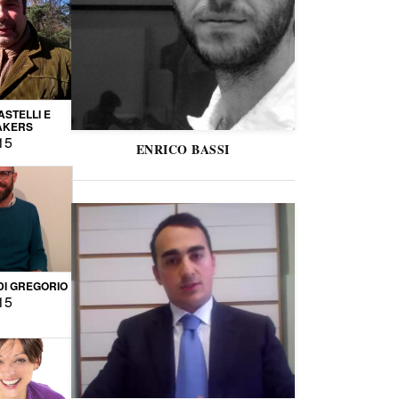
STELLI E
AKERS
15
ENRICO BASSI
DI GREGORIO
15