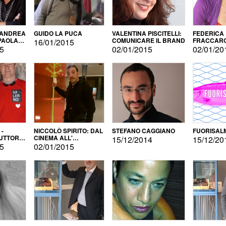
 ANDREA
GUIDO LA PUCA
VALENTINA PISCITELLI:
FEDERICA
 PAOLA
COMUNICARE IL BRAND
FRACCARO
16/01/2015
LINGUE DI
15
02/01/2015
02/01/20
 -
NICCOLÒ SPIRITO: DAL
STEFANO CAGGIANO
FUORISAL
UTTORE
CINEMA ALL'
15/12/2014
15/12/20
E
AUTOPRODUZIONE
15
02/01/2015