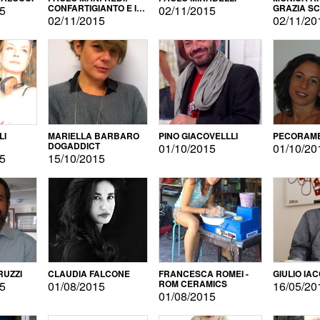
CONFARTIGIANTO E IL
GRAZIA S
15
02/11/2015
SONDAGGIO
02/11/2015
02/11/20
LI
MARIELLA BARBARO
PINO GIACOVELLLI
PECORAME
DOGADDICT
01/10/2015
01/10/20
15
15/10/2015
RUZZI
CLAUDIA FALCONE
FRANCESCA ROMEI -
GIULIO IA
ROM CERAMICS
15
01/08/2015
16/05/20
01/08/2015