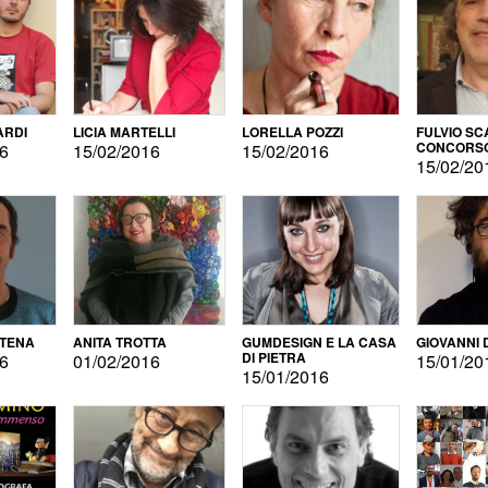
ARDI
LICIA MARTELLI
LORELLA POZZI
FULVIO SC
CONCORS
16
15/02/2016
15/02/2016
LETTERAR
15/02/20
ATENA
ANITA TROTTA
GUMDESIGN E LA CASA
GIOVANNI 
DI PIETRA
16
01/02/2016
15/01/20
15/01/2016