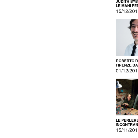
JUDITH BY
LE MANI PE
15/12/20
ROBERTO RU
FIRENZE DAL
PRODOTTO 
01/12/20
PROMOZIO
LE PERLER
INCONTRA
L'AUTOPRO
15/11/20