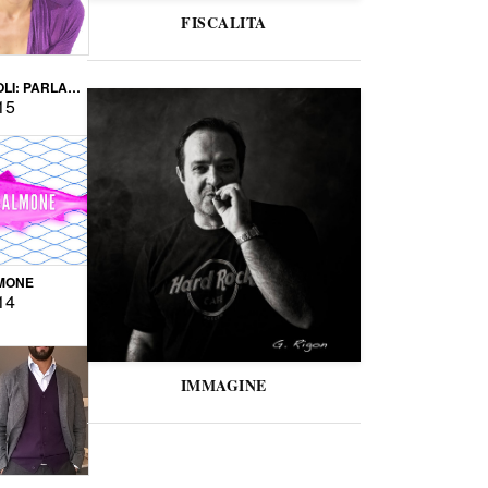
FISCALITA
LI: PARLARE
VERSE
15
MONE
14
IMMAGINE