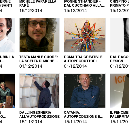
BERG E
MICHELE PAPARELLA:
IVONNE STHANDIER -
CRISPINO 
NSANTI
PARÈ
DAL CUCCHIAIO ALLA
PRIMATO 
CITTÀ
14
15/12/2014
15/12/2014
15/12/20
BINI: A
TESTA MANI E CUORE:
ROMA TRA CREATIVI E
DAL RACC
LA SCELTA DI MICHELE
AUTOPRODUTTORI
DESIGN
ALLA
BARBERIO
14
01/12/2014
01/12/2014
01/12/20
NE
E
DALL'INGEGNERIA
CATANIA,
IL FENOM
NO
ALL'AUTOPRODUZIONE
AUTOPRODUZIONE E
PALERMIT
DUZIONE
COMMERCIALIZZAZIONE
DELL'AUT
14
15/11/2014
15/11/2014
15/11/20