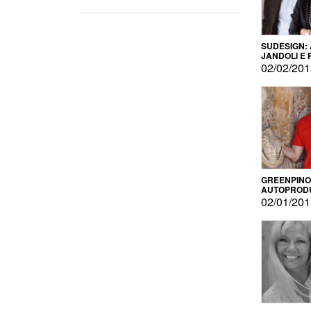
SUDESIGN:
JANDOLI E
PISAPIA
02/02/20
GREENPINO
AUTOPROD
PER AMOR
02/01/20