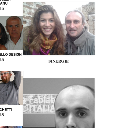
CANU
15
LLO DESIGN
15
SINERGIE
CCHETTI
15