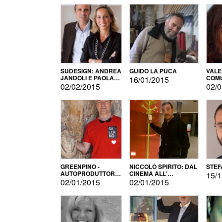
SUDESIGN: ANDREA
GUIDO LA PUCA
VALE
JANDOLI E PAOLA
COMU
16/01/2015
PISAPIA
02/02/2015
02/0
GREENPINO -
NICCOLÒ SPIRITO: DAL
STEF
AUTOPRODUTTORE
CINEMA ALL'
15/1
PER AMORE
AUTOPRODUZIONE
02/01/2015
02/01/2015