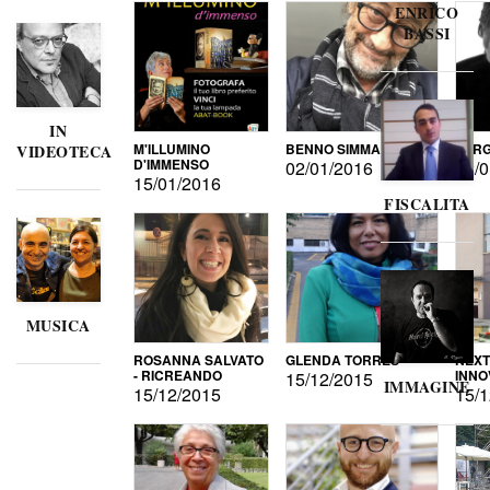
ENRICO
BASSI
IN
M'ILLUMINO
BENNO SIMMA
SERG
VIDEOTECA
D'IMMENSO
02/01/2016
02/0
15/01/2016
FISCALITA
MUSICA
ROSANNA SALVATO
GLENDA TORRES
NEXT
- RICREANDO
INNO
15/12/2015
IMMAGINE
15/12/2015
15/1