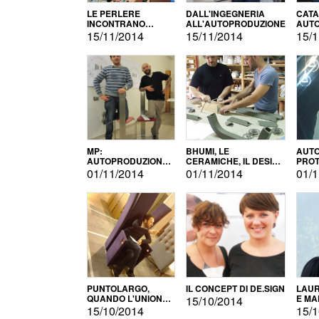
LE PERLERE
DALL'INGEGNERIA
CATA
INCONTRANO
ALL'AUTOPRODUZIONE
AUTO
L'AUTOPRODUZIONE
COMM
15/11/2014
15/11/2014
15/1
MP:
BHUMI, LE
AUTO
AUTOPRODUZIONE
CERAMICHE, IL DESIGN
PROT
E INNOVAZIONE
E L'AUTOPRODUZIONE
ROM
01/11/2014
01/11/2014
01/1
PUNTOLARGO,
IL CONCEPT DI DE.SIGN
LAUR
QUANDO L'UNIONE
E MA
15/10/2014
FA LA FORZA E
15/10/2014
15/1
VINCE