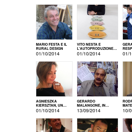
MARIO FESTA E IL
VITO NESTA E
GERA
RURAL DESIGN
L'AUTOPRODUZIONE
RESP
COME RECUPERO DEI
TECN
01/10/2014
01/10/2014
01/1
SIMBOLI
MOTO
AGNIESZKA
GERARDO
RODR
KIERSZTAN, UN
MALANGONE, IN
MATE
MODELLO DI
GIURIA PER IL
01/10/2014
13/09/2014
10/0
AUTOPRODUZIONE
CONCORSO
LETTERARIO