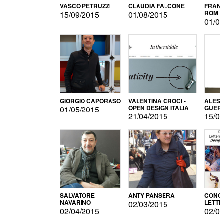
VASCO PETRUZZI
CLAUDIA FALCONE
FRAN
ROM 
15/09/2015
01/08/2015
01/0
GIORGIO CAPORASO
VALENTINA CROCI -
ALE
OPEN DESIGN ITALIA
GUE
01/05/2015
21/04/2015
15/0
SALVATORE
ANTY PANSERA
CON
NAVARINO
LETT
02/03/2015
DESI
02/04/2015
02/0