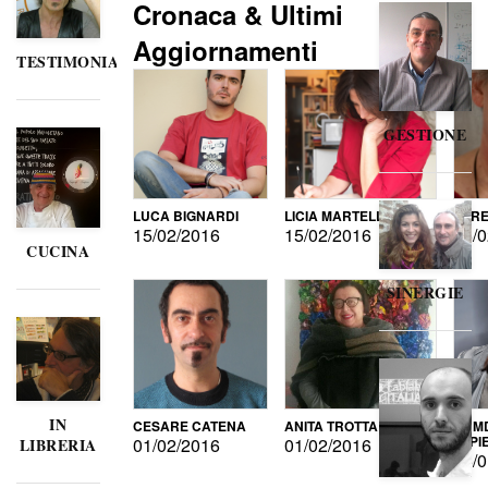
Cronaca & Ultimi
Aggiornamenti
TESTIMONIANZE
GESTIONE
LUCA BIGNARDI
LICIA MARTELLI
LORE
15/02/2016
15/02/2016
15/0
CUCINA
SINERGIE
IN
CESARE CATENA
ANITA TROTTA
GUMD
DI P
01/02/2016
01/02/2016
LIBRERIA
15/0