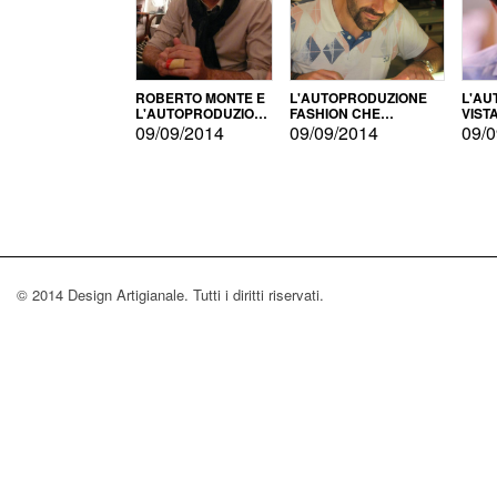
ROBERTO MONTE E
L'AUTOPRODUZIONE
L'AU
L'AUTOPRODUZIONE
FASHION CHE
VIST
CON IL CENSIMENTO
CONQUISTA GLI USA
FARI
09/09/2014
09/09/2014
09/0
© 2014 Design Artigianale. Tutti i diritti riservati.