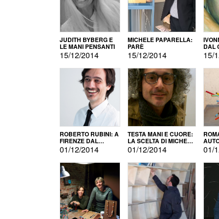
JUDITH BYBERG E
MICHELE PAPARELLA:
IVON
LE MANI PENSANTI
PARÈ
DAL 
CITT
15/12/2014
15/12/2014
15/1
ROBERTO RUBINI: A
TESTA MANI E CUORE:
ROMA
FIRENZE DAL
LA SCELTA DI MICHELE
AUT
PRODOTTO ALLA
BARBERIO
01/12/2014
01/12/2014
01/1
PROMOZIONE