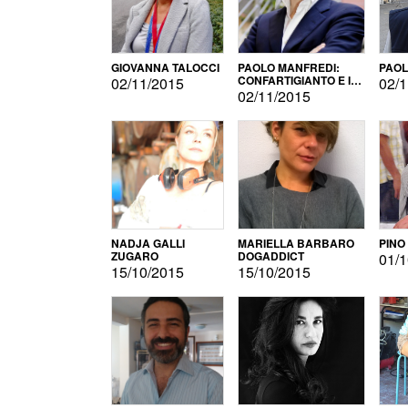
GIOVANNA TALOCCI
PAOLO MANFREDI:
PAOL
CONFARTIGIANTO E IL
02/11/2015
02/1
SONDAGGIO
02/11/2015
NADJA GALLI
MARIELLA BARBARO
PINO
ZUGARO
DOGADDICT
01/1
15/10/2015
15/10/2015