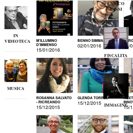
ENRICO
BASSI
IN
M'ILLUMINO
BENNO SIMMA
SERG
VIDEOTECA
D'IMMENSO
02/01/2016
02/0
15/01/2016
FISCALITA
MUSICA
ROSANNA SALVATO
GLENDA TORRES
NEXT
- RICREANDO
INNO
15/12/2015
IMMAGINE
15/12/2015
15/1