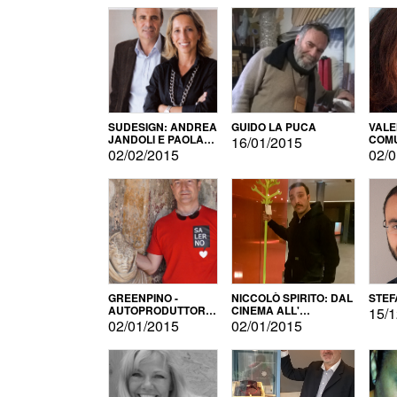
SUDESIGN: ANDREA
GUIDO LA PUCA
VALE
JANDOLI E PAOLA
COMU
16/01/2015
PISAPIA
02/02/2015
02/0
GREENPINO -
NICCOLÒ SPIRITO: DAL
STEF
AUTOPRODUTTORE
CINEMA ALL'
15/1
PER AMORE
AUTOPRODUZIONE
02/01/2015
02/01/2015