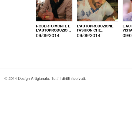
ROBERTO MONTE E
L'AUTOPRODUZIONE
L'AU
L'AUTOPRODUZIONE
FASHION CHE
VIST
CON IL CENSIMENTO
CONQUISTA GLI USA
FARI
09/09/2014
09/09/2014
09/0
© 2014 Design Artigianale. Tutti i diritti riservati.