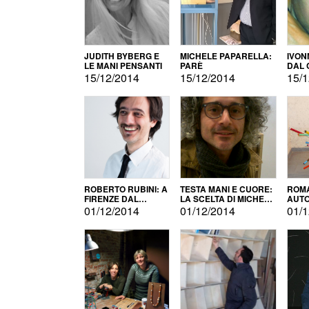
JUDITH BYBERG E
MICHELE PAPARELLA:
IVON
LE MANI PENSANTI
PARÈ
DAL 
CITT
15/12/2014
15/12/2014
15/1
ROBERTO RUBINI: A
TESTA MANI E CUORE:
ROMA
FIRENZE DAL
LA SCELTA DI MICHELE
AUT
PRODOTTO ALLA
BARBERIO
01/12/2014
01/12/2014
01/1
PROMOZIONE