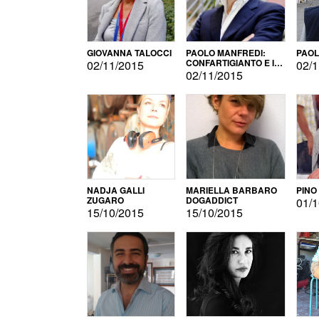
GIOVANNA TALOCCI
PAOLO MANFREDI:
PAOL
CONFARTIGIANTO E IL
02/11/2015
02/1
SONDAGGIO
02/11/2015
NADJA GALLI
MARIELLA BARBARO
PINO
ZUGARO
DOGADDICT
01/1
15/10/2015
15/10/2015