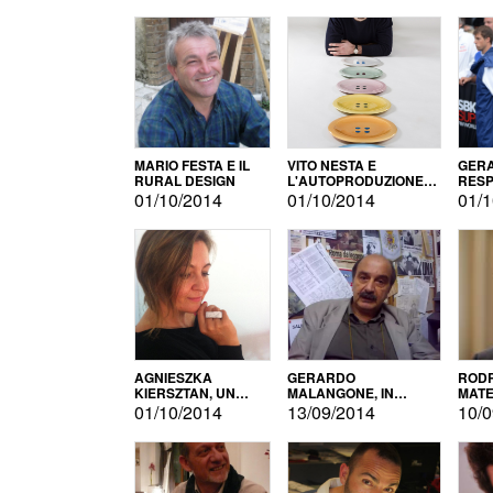
MARIO FESTA E IL
VITO NESTA E
GERA
RURAL DESIGN
L'AUTOPRODUZIONE
RESP
COME RECUPERO DEI
TECN
01/10/2014
01/10/2014
01/1
SIMBOLI
MOTO
AGNIESZKA
GERARDO
RODR
KIERSZTAN, UN
MALANGONE, IN
MATE
MODELLO DI
GIURIA PER IL
01/10/2014
13/09/2014
10/0
AUTOPRODUZIONE
CONCORSO
LETTERARIO