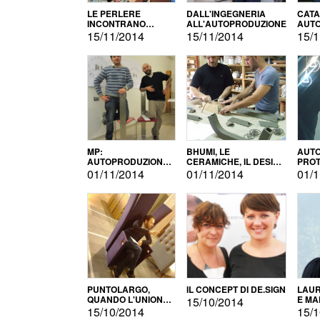
LE PERLERE
DALL'INGEGNERIA
CATA
INCONTRANO
ALL'AUTOPRODUZIONE
AUTO
L'AUTOPRODUZIONE
COMM
15/11/2014
15/11/2014
15/1
MP:
BHUMI, LE
AUTO
AUTOPRODUZIONE
CERAMICHE, IL DESIGN
PROT
E INNOVAZIONE
E L'AUTOPRODUZIONE
ROM
01/11/2014
01/11/2014
01/1
PUNTOLARGO,
IL CONCEPT DI DE.SIGN
LAUR
QUANDO L'UNIONE
E MA
15/10/2014
FA LA FORZA E
15/10/2014
15/1
VINCE