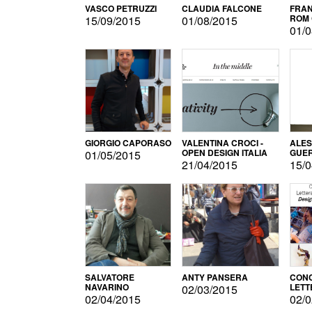
VASCO PETRUZZI
CLAUDIA FALCONE
FRAN
ROM 
15/09/2015
01/08/2015
01/0
GIORGIO CAPORASO
VALENTINA CROCI -
ALE
OPEN DESIGN ITALIA
GUE
01/05/2015
21/04/2015
15/0
SALVATORE
ANTY PANSERA
CON
NAVARINO
LETT
02/03/2015
DESI
02/04/2015
02/0