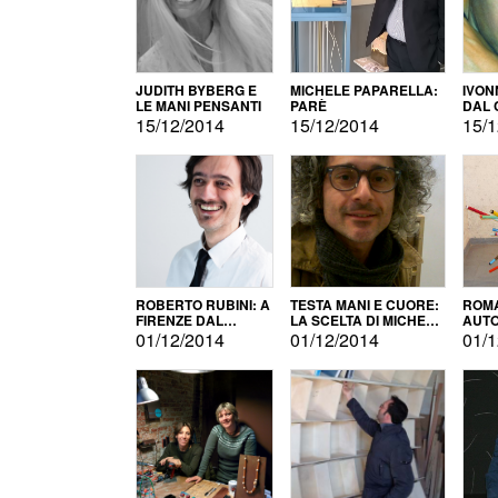
JUDITH BYBERG E
MICHELE PAPARELLA:
IVON
LE MANI PENSANTI
PARÈ
DAL 
CITT
15/12/2014
15/12/2014
15/1
ROBERTO RUBINI: A
TESTA MANI E CUORE:
ROMA
FIRENZE DAL
LA SCELTA DI MICHELE
AUT
PRODOTTO ALLA
BARBERIO
01/12/2014
01/12/2014
01/1
PROMOZIONE