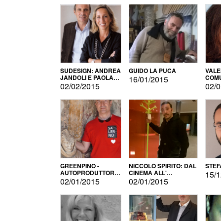
SUDESIGN: ANDREA
GUIDO LA PUCA
VALE
JANDOLI E PAOLA
COMU
16/01/2015
PISAPIA
02/02/2015
02/0
GREENPINO -
NICCOLÒ SPIRITO: DAL
STEF
AUTOPRODUTTORE
CINEMA ALL'
15/1
PER AMORE
AUTOPRODUZIONE
02/01/2015
02/01/2015