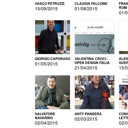
VASCO PETRUZZI
CLAUDIA FALCONE
FRAN
ROM 
15/09/2015
01/08/2015
01/0
GIORGIO CAPORASO
VALENTINA CROCI -
ALE
OPEN DESIGN ITALIA
GUE
01/05/2015
21/04/2015
15/0
SALVATORE
ANTY PANSERA
CON
NAVARINO
LETT
02/03/2015
DESI
02/04/2015
02/0