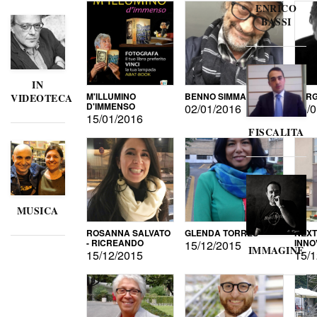
ENRICO
BASSI
IN
M'ILLUMINO
BENNO SIMMA
SERG
VIDEOTECA
D'IMMENSO
02/01/2016
02/0
15/01/2016
FISCALITA
MUSICA
ROSANNA SALVATO
GLENDA TORRES
NEXT
- RICREANDO
INNO
15/12/2015
IMMAGINE
15/12/2015
15/1