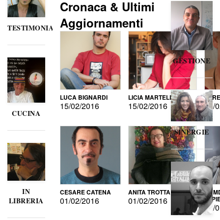
Cronaca & Ultimi
Aggiornamenti
TESTIMONIANZE
GESTIONE
LUCA BIGNARDI
LICIA MARTELLI
LORE
15/02/2016
15/02/2016
15/0
CUCINA
SINERGIE
IN
CESARE CATENA
ANITA TROTTA
GUMD
DI P
01/02/2016
01/02/2016
LIBRERIA
15/0