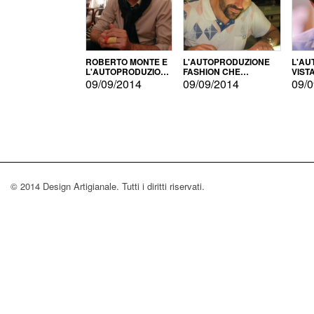
ROBERTO MONTE E
L'AUTOPRODUZIONE
L'AU
L'AUTOPRODUZIONE
FASHION CHE
VIST
CON IL CENSIMENTO
CONQUISTA GLI USA
FARI
09/09/2014
09/09/2014
09/0
© 2014 Design Artigianale. Tutti i diritti riservati.