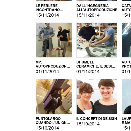
LE PERLERE
DALL'INGEGNERIA
CATA
INCONTRANO
ALL'AUTOPRODUZIONE
AUTO
L'AUTOPRODUZIONE
COMM
15/11/2014
15/11/2014
15/1
MP:
BHUMI, LE
AUTO
AUTOPRODUZIONE
CERAMICHE, IL DESIGN
PROT
E INNOVAZIONE
E L'AUTOPRODUZIONE
ROM
01/11/2014
01/11/2014
01/1
PUNTOLARGO,
IL CONCEPT DI DE.SIGN
LAUR
QUANDO L'UNIONE
E MA
15/10/2014
FA LA FORZA E
15/10/2014
15/1
VINCE