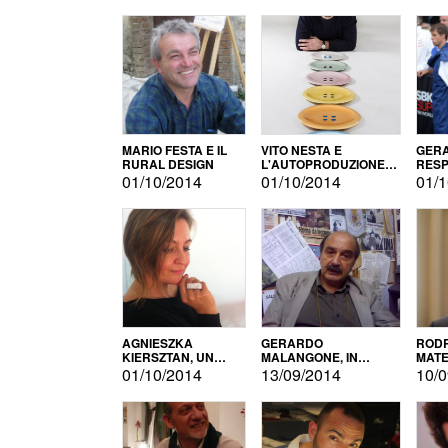
MARIO FESTA E IL
VITO NESTA E
GERA
RURAL DESIGN
L'AUTOPRODUZIONE
RESP
COME RECUPERO DEI
TECN
01/10/2014
01/10/2014
01/1
SIMBOLI
MOTO
AGNIESZKA
GERARDO
RODR
KIERSZTAN, UN
MALANGONE, IN
MATE
MODELLO DI
GIURIA PER IL
01/10/2014
13/09/2014
10/0
AUTOPRODUZIONE
CONCORSO
LETTERARIO