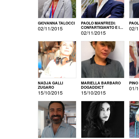
GIOVANNA TALOCCI
PAOLO MANFREDI:
PAOL
CONFARTIGIANTO E IL
02/11/2015
02/1
SONDAGGIO
02/11/2015
NADJA GALLI
MARIELLA BARBARO
PINO
ZUGARO
DOGADDICT
01/1
15/10/2015
15/10/2015