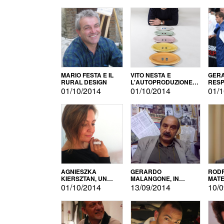
MARIO FESTA E IL
VITO NESTA E
GERA
RURAL DESIGN
L'AUTOPRODUZIONE
RESP
COME RECUPERO DEI
TECN
01/10/2014
01/10/2014
01/1
SIMBOLI
MOTO
AGNIESZKA
GERARDO
RODR
KIERSZTAN, UN
MALANGONE, IN
MATE
MODELLO DI
GIURIA PER IL
01/10/2014
13/09/2014
10/0
AUTOPRODUZIONE
CONCORSO
LETTERARIO