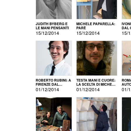
JUDITH BYBERG E
MICHELE PAPARELLA:
IVON
LE MANI PENSANTI
PARÈ
DAL 
CITT
15/12/2014
15/12/2014
15/1
ROBERTO RUBINI: A
TESTA MANI E CUORE:
ROMA
FIRENZE DAL
LA SCELTA DI MICHELE
AUT
PRODOTTO ALLA
BARBERIO
01/12/2014
01/12/2014
01/1
PROMOZIONE