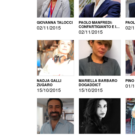
GIOVANNA TALOCCI
PAOLO MANFREDI:
PAOL
CONFARTIGIANTO E IL
02/11/2015
02/1
SONDAGGIO
02/11/2015
NADJA GALLI
MARIELLA BARBARO
PINO
ZUGARO
DOGADDICT
01/1
15/10/2015
15/10/2015