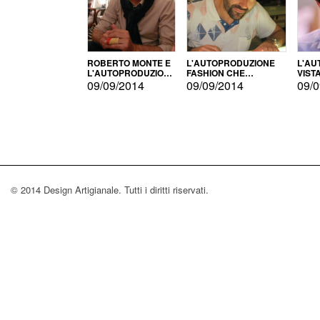
ROBERTO MONTE E
L'AUTOPRODUZIONE
L'AU
L'AUTOPRODUZIONE
FASHION CHE
VIST
CON IL CENSIMENTO
CONQUISTA GLI USA
FARI
09/09/2014
09/09/2014
09/0
© 2014 Design Artigianale. Tutti i diritti riservati.