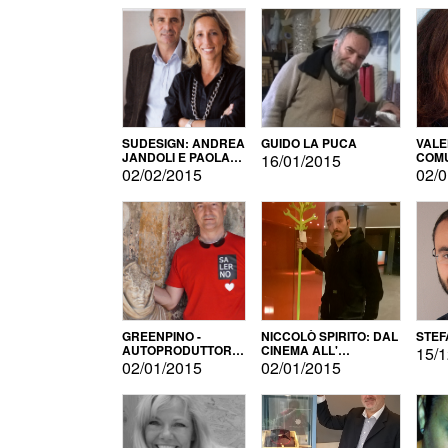
SUDESIGN: ANDREA
GUIDO LA PUCA
VALE
JANDOLI E PAOLA
COMU
16/01/2015
PISAPIA
02/02/2015
02/0
GREENPINO -
NICCOLÒ SPIRITO: DAL
STEF
AUTOPRODUTTORE
CINEMA ALL'
15/1
PER AMORE
AUTOPRODUZIONE
02/01/2015
02/01/2015