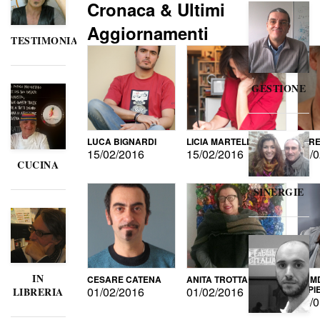
Cronaca & Ultimi
Aggiornamenti
TESTIMONIANZE
GESTIONE
LUCA BIGNARDI
LICIA MARTELLI
LORE
15/02/2016
15/02/2016
15/0
CUCINA
SINERGIE
IN
CESARE CATENA
ANITA TROTTA
GUMD
DI P
01/02/2016
01/02/2016
LIBRERIA
15/0