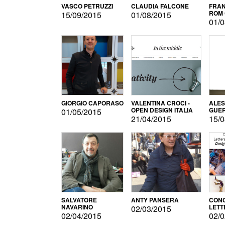
VASCO PETRUZZI
CLAUDIA FALCONE
FRAN
ROM 
15/09/2015
01/08/2015
01/0
GIORGIO CAPORASO
VALENTINA CROCI -
ALE
OPEN DESIGN ITALIA
GUE
01/05/2015
21/04/2015
15/0
SALVATORE
ANTY PANSERA
CON
NAVARINO
LETT
02/03/2015
DESI
02/04/2015
02/0