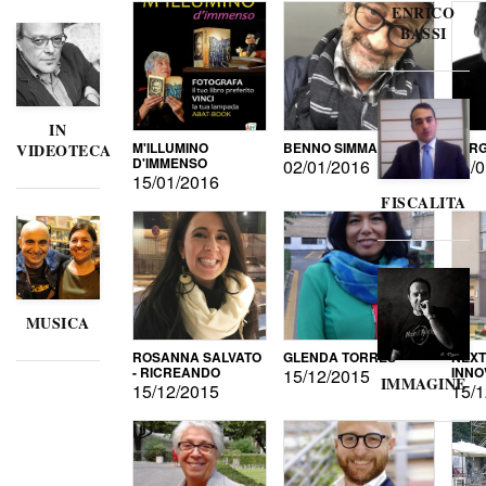
ENRICO
BASSI
IN
M'ILLUMINO
BENNO SIMMA
SERG
VIDEOTECA
D'IMMENSO
02/01/2016
02/0
15/01/2016
FISCALITA
MUSICA
ROSANNA SALVATO
GLENDA TORRES
NEXT
- RICREANDO
INNO
15/12/2015
IMMAGINE
15/12/2015
15/1