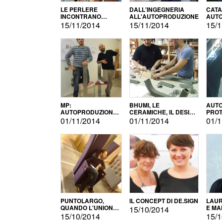
LE PERLERE
DALL'INGEGNERIA
CATA
INCONTRANO
ALL'AUTOPRODUZIONE
AUTO
L'AUTOPRODUZIONE
COMM
15/11/2014
15/11/2014
15/1
MP:
BHUMI, LE
AUTO
AUTOPRODUZIONE
CERAMICHE, IL DESIGN
PROT
E INNOVAZIONE
E L'AUTOPRODUZIONE
ROM
01/11/2014
01/11/2014
01/1
PUNTOLARGO,
IL CONCEPT DI DE.SIGN
LAUR
QUANDO L'UNIONE
E MA
15/10/2014
FA LA FORZA E
15/10/2014
15/1
VINCE