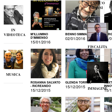
ENRICO
BASSI
IN
M'ILLUMINO
BENNO SIMMA
SERG
VIDEOTECA
D'IMMENSO
02/01/2016
02/0
15/01/2016
FISCALITA
MUSICA
ROSANNA SALVATO
GLENDA TORRES
NEXT
- RICREANDO
INNO
15/12/2015
IMMAGINE
15/12/2015
15/1