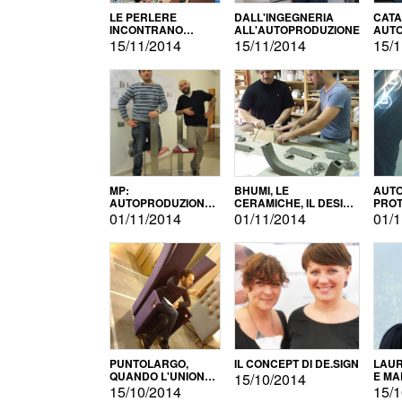
LE PERLERE
DALL'INGEGNERIA
CATA
INCONTRANO
ALL'AUTOPRODUZIONE
AUTO
L'AUTOPRODUZIONE
COMM
15/11/2014
15/11/2014
15/1
MP:
BHUMI, LE
AUTO
AUTOPRODUZIONE
CERAMICHE, IL DESIGN
PROT
E INNOVAZIONE
E L'AUTOPRODUZIONE
ROM
01/11/2014
01/11/2014
01/1
PUNTOLARGO,
IL CONCEPT DI DE.SIGN
LAUR
QUANDO L'UNIONE
E MA
15/10/2014
FA LA FORZA E
15/10/2014
15/1
VINCE