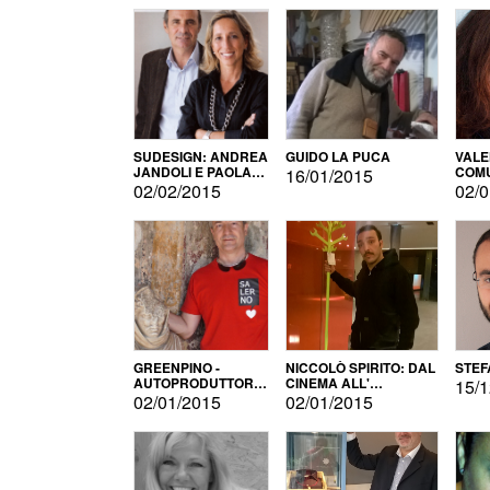
SUDESIGN: ANDREA
GUIDO LA PUCA
VALE
JANDOLI E PAOLA
COMU
16/01/2015
PISAPIA
02/02/2015
02/0
GREENPINO -
NICCOLÒ SPIRITO: DAL
STEF
AUTOPRODUTTORE
CINEMA ALL'
15/1
PER AMORE
AUTOPRODUZIONE
02/01/2015
02/01/2015