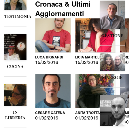
Cronaca & Ultimi
Aggiornamenti
TESTIMONIANZE
GESTIONE
LUCA BIGNARDI
LICIA MARTELLI
LORE
15/02/2016
15/02/2016
15/0
CUCINA
SINERGIE
IN
CESARE CATENA
ANITA TROTTA
GUMD
DI P
01/02/2016
01/02/2016
LIBRERIA
15/0