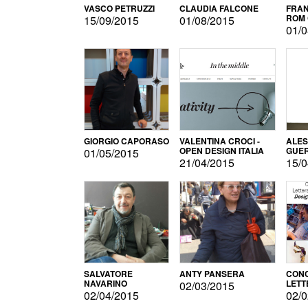
VASCO PETRUZZI
CLAUDIA FALCONE
FRAN
ROM 
15/09/2015
01/08/2015
01/0
GIORGIO CAPORASO
VALENTINA CROCI -
ALE
OPEN DESIGN ITALIA
GUE
01/05/2015
21/04/2015
15/0
SALVATORE
ANTY PANSERA
CON
NAVARINO
LETT
02/03/2015
DESI
02/04/2015
02/0