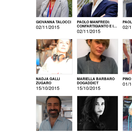
GIOVANNA TALOCCI
PAOLO MANFREDI:
PAOL
CONFARTIGIANTO E IL
02/11/2015
02/1
SONDAGGIO
02/11/2015
NADJA GALLI
MARIELLA BARBARO
PINO
ZUGARO
DOGADDICT
01/1
15/10/2015
15/10/2015