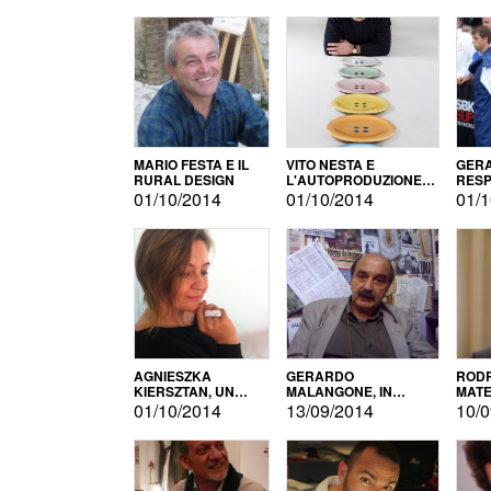
MARIO FESTA E IL
VITO NESTA E
GERA
RURAL DESIGN
L'AUTOPRODUZIONE
RESP
COME RECUPERO DEI
TECN
01/10/2014
01/10/2014
01/1
SIMBOLI
MOTO
AGNIESZKA
GERARDO
RODR
KIERSZTAN, UN
MALANGONE, IN
MATE
MODELLO DI
GIURIA PER IL
01/10/2014
13/09/2014
10/0
AUTOPRODUZIONE
CONCORSO
LETTERARIO