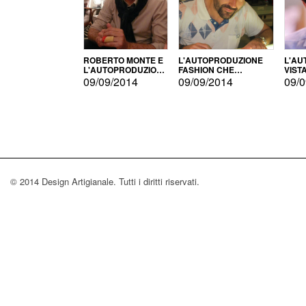
ROBERTO MONTE E
L'AUTOPRODUZIONE
L'AU
L'AUTOPRODUZIONE
FASHION CHE
VIST
CON IL CENSIMENTO
CONQUISTA GLI USA
FARI
09/09/2014
09/09/2014
09/0
© 2014 Design Artigianale. Tutti i diritti riservati.