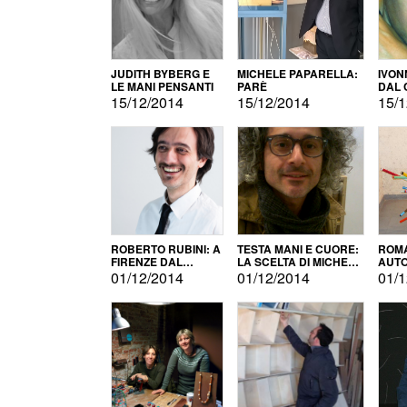
JUDITH BYBERG E
MICHELE PAPARELLA:
IVON
LE MANI PENSANTI
PARÈ
DAL 
CITT
15/12/2014
15/12/2014
15/1
ROBERTO RUBINI: A
TESTA MANI E CUORE:
ROMA
FIRENZE DAL
LA SCELTA DI MICHELE
AUT
PRODOTTO ALLA
BARBERIO
01/12/2014
01/12/2014
01/1
PROMOZIONE