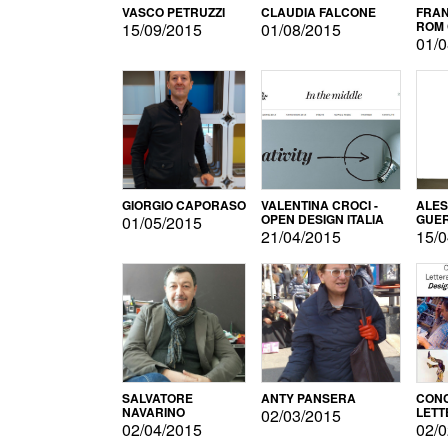
VASCO PETRUZZI
CLAUDIA FALCONE
FRAN
ROM 
15/09/2015
01/08/2015
01/0
GIORGIO CAPORASO
VALENTINA CROCI -
ALE
OPEN DESIGN ITALIA
GUE
01/05/2015
21/04/2015
15/0
SALVATORE
ANTY PANSERA
CON
NAVARINO
LETT
02/03/2015
DESI
02/04/2015
02/0