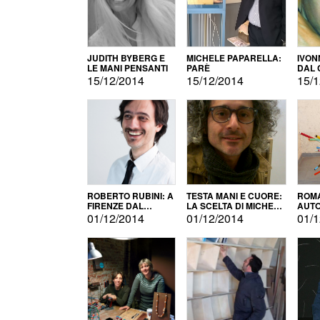
JUDITH BYBERG E
MICHELE PAPARELLA:
IVON
LE MANI PENSANTI
PARÈ
DAL 
CITT
15/12/2014
15/12/2014
15/1
ROBERTO RUBINI: A
TESTA MANI E CUORE:
ROMA
FIRENZE DAL
LA SCELTA DI MICHELE
AUT
PRODOTTO ALLA
BARBERIO
01/12/2014
01/12/2014
01/1
PROMOZIONE