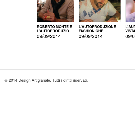
ROBERTO MONTE E
L'AUTOPRODUZIONE
L'AU
L'AUTOPRODUZIONE
FASHION CHE
VIST
CON IL CENSIMENTO
CONQUISTA GLI USA
FARI
09/09/2014
09/09/2014
09/0
© 2014 Design Artigianale. Tutti i diritti riservati.