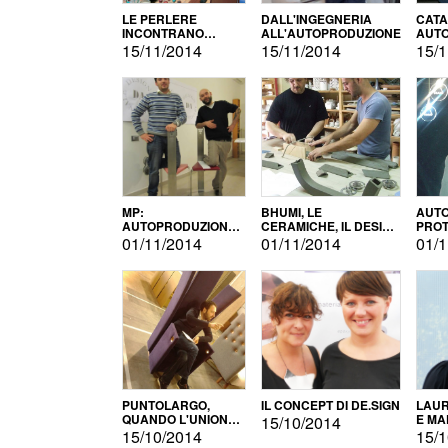
LE PERLERE
DALL'INGEGNERIA
CATA
INCONTRANO
ALL'AUTOPRODUZIONE
AUTO
L'AUTOPRODUZIONE
COMM
15/11/2014
15/11/2014
15/1
MP:
BHUMI, LE
AUTO
AUTOPRODUZIONE
CERAMICHE, IL DESIGN
PROT
E INNOVAZIONE
E L'AUTOPRODUZIONE
ROM
01/11/2014
01/11/2014
01/1
PUNTOLARGO,
IL CONCEPT DI DE.SIGN
LAUR
QUANDO L'UNIONE
E MA
15/10/2014
FA LA FORZA E
15/10/2014
15/1
VINCE