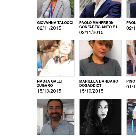
GIOVANNA TALOCCI
PAOLO MANFREDI:
PAOL
CONFARTIGIANTO E IL
02/11/2015
02/1
SONDAGGIO
02/11/2015
NADJA GALLI
MARIELLA BARBARO
PINO
ZUGARO
DOGADDICT
01/1
15/10/2015
15/10/2015