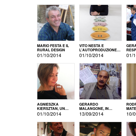
MARIO FESTA E IL
VITO NESTA E
GERA
RURAL DESIGN
L'AUTOPRODUZIONE
RESP
COME RECUPERO DEI
TECN
01/10/2014
01/10/2014
01/1
SIMBOLI
MOTO
AGNIESZKA
GERARDO
RODR
KIERSZTAN, UN
MALANGONE, IN
MATE
MODELLO DI
GIURIA PER IL
01/10/2014
13/09/2014
10/0
AUTOPRODUZIONE
CONCORSO
LETTERARIO