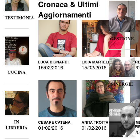
Cronaca & Ultimi
Aggiornamenti
TESTIMONIANZE
GESTIONE
LUCA BIGNARDI
LICIA MARTELLI
LORE
15/02/2016
15/02/2016
15/0
CUCINA
SINERGIE
IN
CESARE CATENA
ANITA TROTTA
GUMD
DI P
01/02/2016
01/02/2016
LIBRERIA
15/0