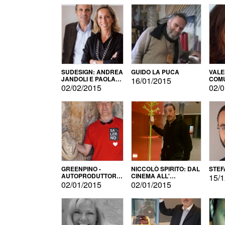
SUDESIGN: ANDREA
GUIDO LA PUCA
VALE
JANDOLI E PAOLA
COMU
16/01/2015
PISAPIA
02/02/2015
02/0
GREENPINO -
NICCOLÒ SPIRITO: DAL
STEF
AUTOPRODUTTORE
CINEMA ALL'
15/1
PER AMORE
AUTOPRODUZIONE
02/01/2015
02/01/2015