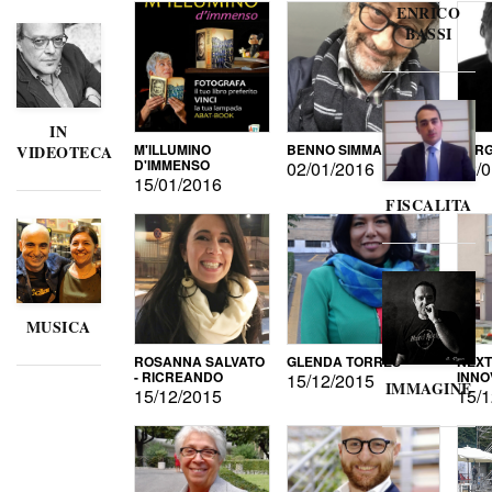
ENRICO
BASSI
IN
M'ILLUMINO
BENNO SIMMA
SERG
VIDEOTECA
D'IMMENSO
02/01/2016
02/0
15/01/2016
FISCALITA
MUSICA
ROSANNA SALVATO
GLENDA TORRES
NEXT
- RICREANDO
INNO
15/12/2015
IMMAGINE
15/12/2015
15/1