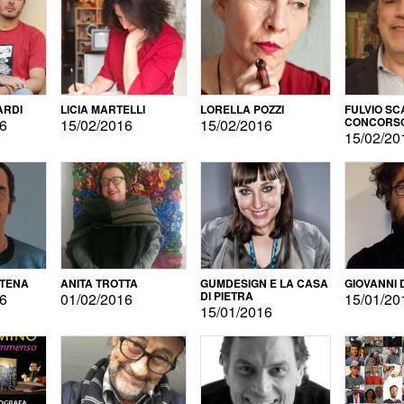
ARDI
LICIA MARTELLI
LORELLA POZZI
FULVIO SC
CONCORS
16
15/02/2016
15/02/2016
LETTERAR
15/02/20
ATENA
ANITA TROTTA
GUMDESIGN E LA CASA
GIOVANNI 
DI PIETRA
16
01/02/2016
15/01/20
15/01/2016