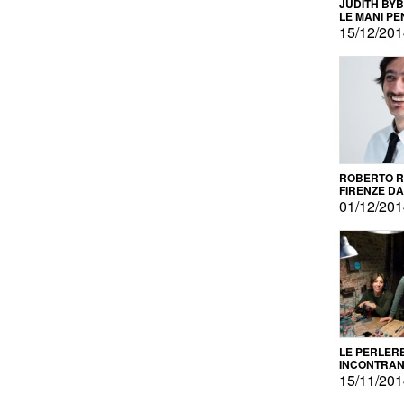
JUDITH BY
LE MANI PE
15/12/20
ROBERTO RU
FIRENZE DAL
PRODOTTO 
01/12/20
PROMOZIO
LE PERLER
INCONTRA
L'AUTOPRO
15/11/20