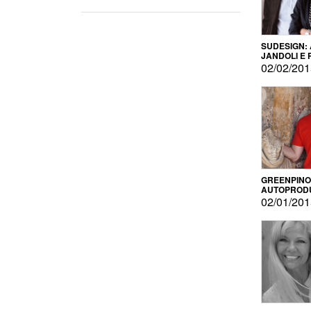
SUDESIGN:
JANDOLI E
PISAPIA
02/02/20
GREENPINO
AUTOPROD
PER AMOR
02/01/20