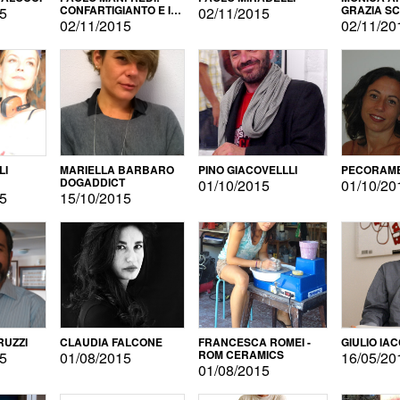
CONFARTIGIANTO E IL
GRAZIA S
15
02/11/2015
SONDAGGIO
02/11/2015
02/11/20
LI
MARIELLA BARBARO
PINO GIACOVELLLI
PECORAME
DOGADDICT
01/10/2015
01/10/20
15
15/10/2015
RUZZI
CLAUDIA FALCONE
FRANCESCA ROMEI -
GIULIO IA
ROM CERAMICS
15
01/08/2015
16/05/20
01/08/2015