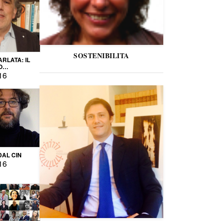
SOSTENIBILITA
ARLATA: IL
O
IO
16
DAL CIN
16