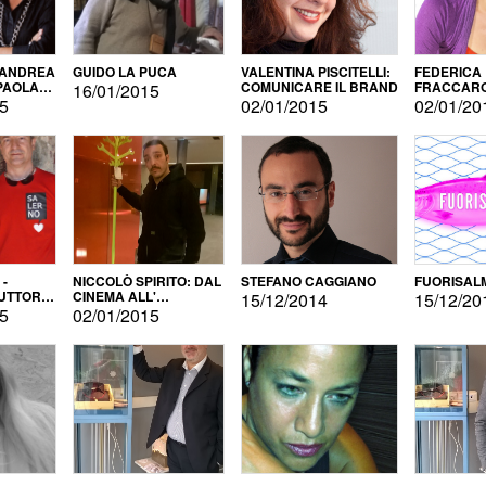
 ANDREA
GUIDO LA PUCA
VALENTINA PISCITELLI:
FEDERICA
 PAOLA
COMUNICARE IL BRAND
FRACCARO
16/01/2015
LINGUE DI
15
02/01/2015
02/01/20
 -
NICCOLÒ SPIRITO: DAL
STEFANO CAGGIANO
FUORISAL
UTTORE
CINEMA ALL'
15/12/2014
15/12/20
E
AUTOPRODUZIONE
15
02/01/2015