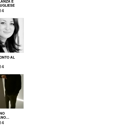
LANZA E
PUGLIESE
14
ONTO AL
14
ENO
ANO
OPRODUZIONE
14