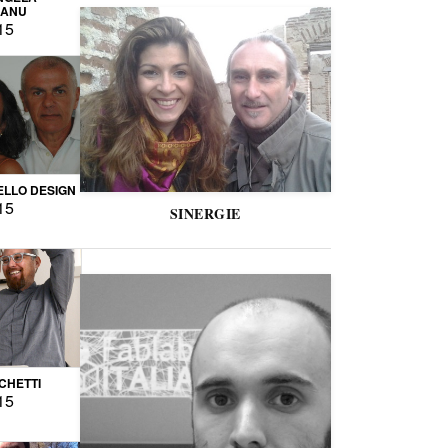
CANU
15
LLO DESIGN
15
SINERGIE
CCHETTI
15