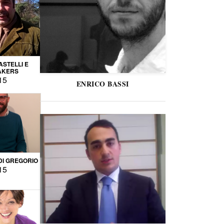
STELLI E
AKERS
15
ENRICO BASSI
DI GREGORIO
15