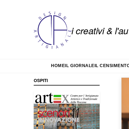
i creativi & l'
HOME
IL GIORNALE
IL CENSIMENT
OSPITI