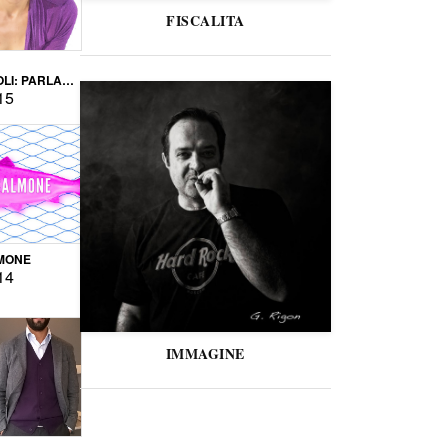
FISCALITA
LI: PARLARE
VERSE
15
MONE
14
IMMAGINE