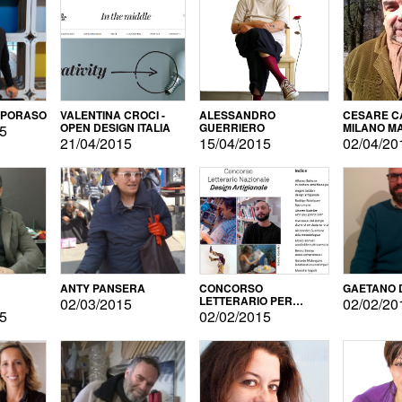
APORASO
VALENTINA CROCI -
ALESSANDRO
CESARE CA
OPEN DESIGN ITALIA
GUERRIERO
MILANO M
15
21/04/2015
15/04/2015
02/04/20
ANTY PANSERA
CONCORSO
GAETANO 
LETTERARIO PER
02/03/2015
02/02/20
DESIGNER
15
02/02/2015