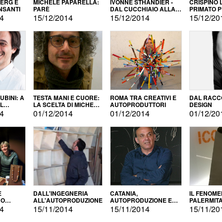
BERG E
MICHELE PAPARELLA:
IVONNE STHANDIER -
CRISPINO 
NSANTI
PARÈ
DAL CUCCHIAIO ALLA
PRIMATO 
CITTÀ
14
15/12/2014
15/12/2014
15/12/20
BINI: A
TESTA MANI E CUORE:
ROMA TRA CREATIVI E
DAL RACC
LA SCELTA DI MICHELE
AUTOPRODUTTORI
DESIGN
ALLA
BARBERIO
14
01/12/2014
01/12/2014
01/12/20
NE
E
DALL'INGEGNERIA
CATANIA,
IL FENOM
NO
ALL'AUTOPRODUZIONE
AUTOPRODUZIONE E
PALERMIT
DUZIONE
COMMERCIALIZZAZIONE
DELL'AUT
14
15/11/2014
15/11/2014
15/11/20