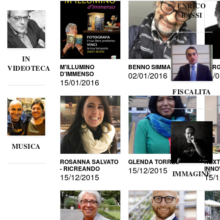
ENRICO
BASSI
IN
M'ILLUMINO
BENNO SIMMA
SERG
VIDEOTECA
D'IMMENSO
02/01/2016
02/0
15/01/2016
FISCALITA
MUSICA
ROSANNA SALVATO
GLENDA TORRES
NEXT
- RICREANDO
INNO
15/12/2015
IMMAGINE
15/12/2015
15/1