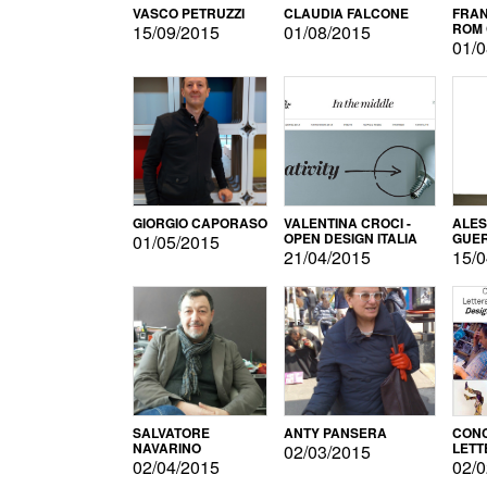
VASCO PETRUZZI
CLAUDIA FALCONE
FRAN
ROM 
15/09/2015
01/08/2015
01/0
GIORGIO CAPORASO
VALENTINA CROCI -
ALE
OPEN DESIGN ITALIA
GUE
01/05/2015
21/04/2015
15/0
SALVATORE
ANTY PANSERA
CON
NAVARINO
LETT
02/03/2015
DESI
02/04/2015
02/0