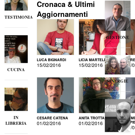
Cronaca & Ultimi
Aggiornamenti
TESTIMONIANZE
GESTIONE
LUCA BIGNARDI
LICIA MARTELLI
LORE
15/02/2016
15/02/2016
15/0
CUCINA
SINERGIE
IN
CESARE CATENA
ANITA TROTTA
GUMD
DI P
01/02/2016
01/02/2016
LIBRERIA
15/0