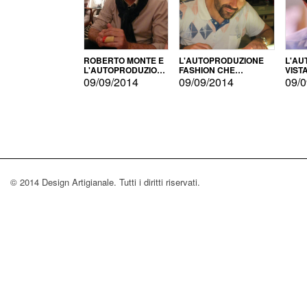
ROBERTO MONTE E
L'AUTOPRODUZIONE
L'AU
L'AUTOPRODUZIONE
FASHION CHE
VIST
CON IL CENSIMENTO
CONQUISTA GLI USA
FARI
09/09/2014
09/09/2014
09/0
© 2014 Design Artigianale. Tutti i diritti riservati.