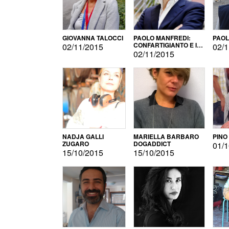
GIOVANNA TALOCCI
PAOLO MANFREDI:
PAOL
CONFARTIGIANTO E IL
02/11/2015
02/1
SONDAGGIO
02/11/2015
NADJA GALLI
MARIELLA BARBARO
PINO
ZUGARO
DOGADDICT
01/1
15/10/2015
15/10/2015