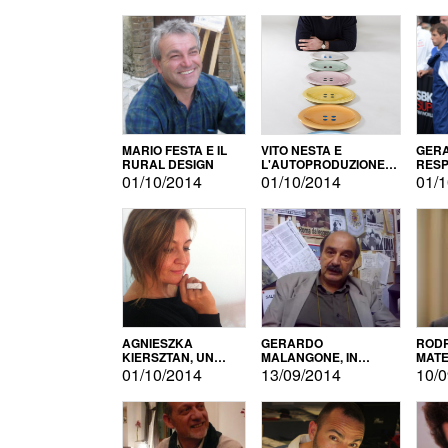
MARIO FESTA E IL
VITO NESTA E
GERA
RURAL DESIGN
L'AUTOPRODUZIONE
RESP
COME RECUPERO DEI
TECN
01/10/2014
01/10/2014
01/1
SIMBOLI
MOTO
AGNIESZKA
GERARDO
RODR
KIERSZTAN, UN
MALANGONE, IN
MATE
MODELLO DI
GIURIA PER IL
01/10/2014
13/09/2014
10/0
AUTOPRODUZIONE
CONCORSO
LETTERARIO