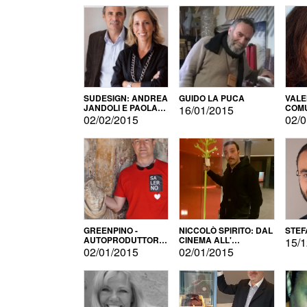
SUDESIGN: ANDREA
GUIDO LA PUCA
VALE
JANDOLI E PAOLA
COMU
16/01/2015
PISAPIA
02/02/2015
02/0
GREENPINO -
NICCOLÒ SPIRITO: DAL
STEF
AUTOPRODUTTORE
CINEMA ALL'
15/1
PER AMORE
AUTOPRODUZIONE
02/01/2015
02/01/2015