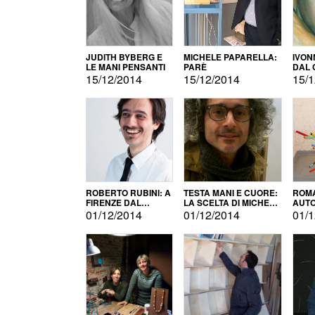
JUDITH BYBERG E
MICHELE PAPARELLA:
IVON
LE MANI PENSANTI
PARÈ
DAL 
CITT
15/12/2014
15/12/2014
15/1
ROBERTO RUBINI: A
TESTA MANI E CUORE:
ROMA
FIRENZE DAL
LA SCELTA DI MICHELE
AUT
PRODOTTO ALLA
BARBERIO
01/12/2014
01/12/2014
01/1
PROMOZIONE