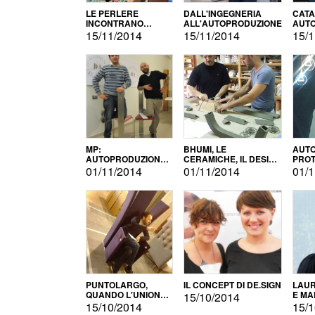
LE PERLERE
DALL'INGEGNERIA
CATA
INCONTRANO
ALL'AUTOPRODUZIONE
AUTO
L'AUTOPRODUZIONE
COMM
15/11/2014
15/11/2014
15/1
MP:
BHUMI, LE
AUTO
AUTOPRODUZIONE
CERAMICHE, IL DESIGN
PROT
E INNOVAZIONE
E L'AUTOPRODUZIONE
ROM
01/11/2014
01/11/2014
01/1
PUNTOLARGO,
IL CONCEPT DI DE.SIGN
LAUR
QUANDO L'UNIONE
E MA
15/10/2014
FA LA FORZA E
15/10/2014
15/1
VINCE