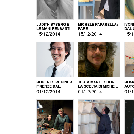
JUDITH BYBERG E
MICHELE PAPARELLA:
IVON
LE MANI PENSANTI
PARÈ
DAL 
CITT
15/12/2014
15/12/2014
15/1
ROBERTO RUBINI: A
TESTA MANI E CUORE:
ROMA
FIRENZE DAL
LA SCELTA DI MICHELE
AUT
PRODOTTO ALLA
BARBERIO
01/12/2014
01/12/2014
01/1
PROMOZIONE