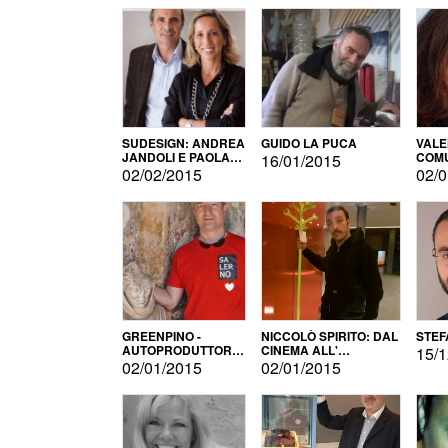
SUDESIGN: ANDREA
GUIDO LA PUCA
VALE
JANDOLI E PAOLA
COMU
16/01/2015
PISAPIA
02/02/2015
02/0
GREENPINO -
NICCOLÒ SPIRITO: DAL
STEF
AUTOPRODUTTORE
CINEMA ALL'
15/1
PER AMORE
AUTOPRODUZIONE
02/01/2015
02/01/2015