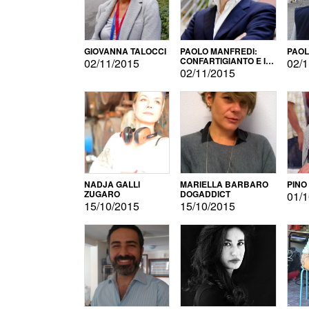
GIOVANNA TALOCCI
PAOLO MANFREDI:
PAOL
CONFARTIGIANTO E IL
02/11/2015
02/1
SONDAGGIO
02/11/2015
NADJA GALLI
MARIELLA BARBARO
PINO
ZUGARO
DOGADDICT
01/1
15/10/2015
15/10/2015