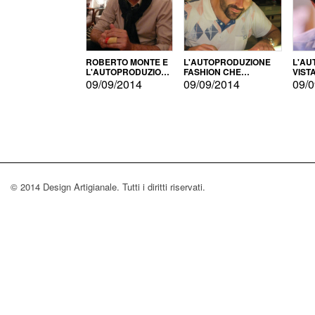
ROBERTO MONTE E
L'AUTOPRODUZIONE
L'AU
L'AUTOPRODUZIONE
FASHION CHE
VIST
CON IL CENSIMENTO
CONQUISTA GLI USA
FARI
09/09/2014
09/09/2014
09/0
© 2014 Design Artigianale. Tutti i diritti riservati.