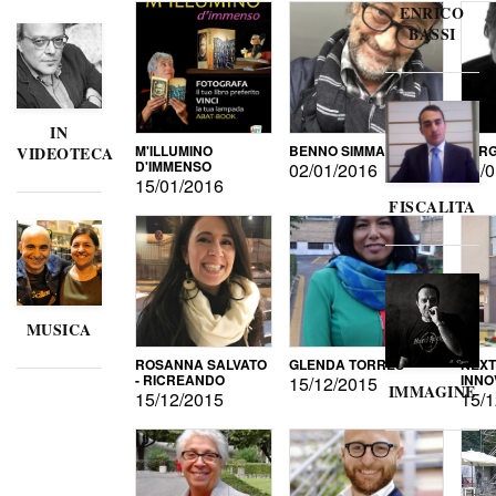
ENRICO
BASSI
IN
M'ILLUMINO
BENNO SIMMA
SERG
VIDEOTECA
D'IMMENSO
02/01/2016
02/0
15/01/2016
FISCALITA
MUSICA
ROSANNA SALVATO
GLENDA TORRES
NEXT
- RICREANDO
INNO
15/12/2015
IMMAGINE
15/12/2015
15/1