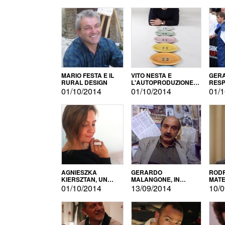
MARIO FESTA E IL
VITO NESTA E
GERA
RURAL DESIGN
L'AUTOPRODUZIONE
RESP
COME RECUPERO DEI
TECN
01/10/2014
01/10/2014
01/1
SIMBOLI
MOTO
AGNIESZKA
GERARDO
RODR
KIERSZTAN, UN
MALANGONE, IN
MATE
MODELLO DI
GIURIA PER IL
01/10/2014
13/09/2014
10/0
AUTOPRODUZIONE
CONCORSO
LETTERARIO