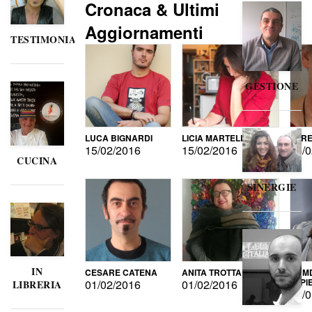
Cronaca & Ultimi
Aggiornamenti
TESTIMONIANZE
GESTIONE
LUCA BIGNARDI
LICIA MARTELLI
LORE
15/02/2016
15/02/2016
15/0
CUCINA
SINERGIE
IN
CESARE CATENA
ANITA TROTTA
GUMD
DI P
01/02/2016
01/02/2016
LIBRERIA
15/0