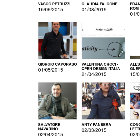
VASCO PETRUZZI
CLAUDIA FALCONE
FRAN
ROM 
15/09/2015
01/08/2015
01/0
GIORGIO CAPORASO
VALENTINA CROCI -
ALE
OPEN DESIGN ITALIA
GUE
01/05/2015
21/04/2015
15/0
SALVATORE
ANTY PANSERA
CON
NAVARINO
LETT
02/03/2015
DESI
02/04/2015
02/0