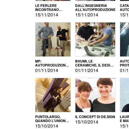
LE PERLERE
DALL'INGEGNERIA
CATA
INCONTRANO
ALL'AUTOPRODUZIONE
AUTO
L'AUTOPRODUZIONE
COMM
15/11/2014
15/11/2014
15/1
MP:
BHUMI, LE
AUTO
AUTOPRODUZIONE
CERAMICHE, IL DESIGN
PROT
E INNOVAZIONE
E L'AUTOPRODUZIONE
ROM
01/11/2014
01/11/2014
01/1
PUNTOLARGO,
IL CONCEPT DI DE.SIGN
LAUR
QUANDO L'UNIONE
E MA
15/10/2014
FA LA FORZA E
15/10/2014
15/1
VINCE