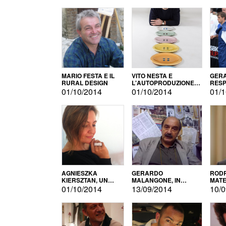
MARIO FESTA E IL
VITO NESTA E
GERA
RURAL DESIGN
L'AUTOPRODUZIONE
RESP
COME RECUPERO DEI
TECN
01/10/2014
01/10/2014
01/1
SIMBOLI
MOTO
AGNIESZKA
GERARDO
RODR
KIERSZTAN, UN
MALANGONE, IN
MATE
MODELLO DI
GIURIA PER IL
01/10/2014
13/09/2014
10/0
AUTOPRODUZIONE
CONCORSO
LETTERARIO