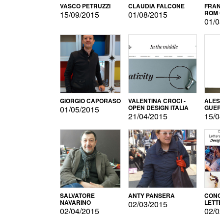
VASCO PETRUZZI
CLAUDIA FALCONE
FRAN
ROM 
15/09/2015
01/08/2015
01/0
GIORGIO CAPORASO
VALENTINA CROCI -
ALE
OPEN DESIGN ITALIA
GUE
01/05/2015
21/04/2015
15/0
SALVATORE
ANTY PANSERA
CON
NAVARINO
LETT
02/03/2015
DESI
02/04/2015
02/0