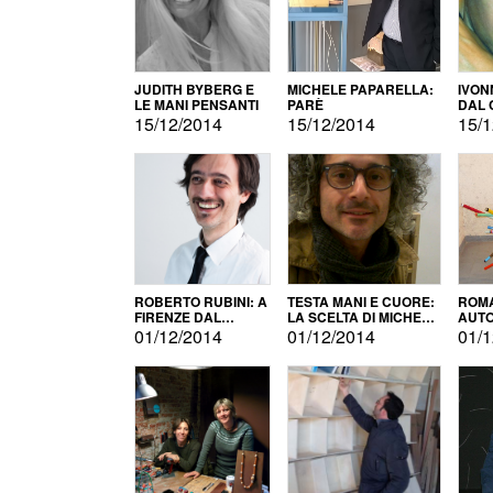
JUDITH BYBERG E
MICHELE PAPARELLA:
IVON
LE MANI PENSANTI
PARÈ
DAL 
CITT
15/12/2014
15/12/2014
15/1
ROBERTO RUBINI: A
TESTA MANI E CUORE:
ROMA
FIRENZE DAL
LA SCELTA DI MICHELE
AUT
PRODOTTO ALLA
BARBERIO
01/12/2014
01/12/2014
01/1
PROMOZIONE