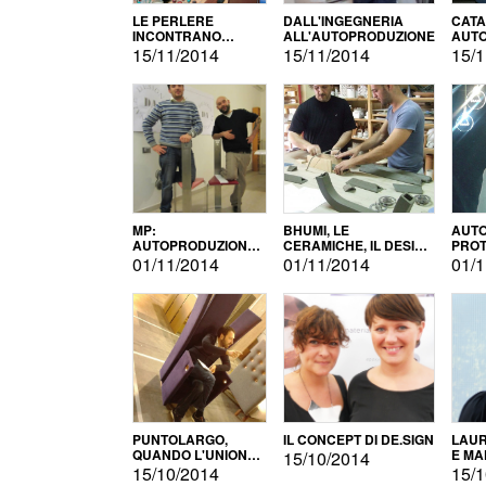
LE PERLERE
DALL'INGEGNERIA
CATA
INCONTRANO
ALL'AUTOPRODUZIONE
AUTO
L'AUTOPRODUZIONE
COMM
15/11/2014
15/11/2014
15/1
MP:
BHUMI, LE
AUTO
AUTOPRODUZIONE
CERAMICHE, IL DESIGN
PROT
E INNOVAZIONE
E L'AUTOPRODUZIONE
ROM
01/11/2014
01/11/2014
01/1
PUNTOLARGO,
IL CONCEPT DI DE.SIGN
LAUR
QUANDO L'UNIONE
E MA
15/10/2014
FA LA FORZA E
15/10/2014
15/1
VINCE