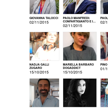
GIOVANNA TALOCCI
PAOLO MANFREDI:
PAOL
CONFARTIGIANTO E IL
02/11/2015
02/1
SONDAGGIO
02/11/2015
NADJA GALLI
MARIELLA BARBARO
PINO
ZUGARO
DOGADDICT
01/1
15/10/2015
15/10/2015