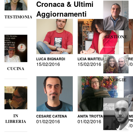
Cronaca & Ultimi
Aggiornamenti
TESTIMONIANZE
GESTIONE
LUCA BIGNARDI
LICIA MARTELLI
LORE
15/02/2016
15/02/2016
15/0
CUCINA
SINERGIE
IN
CESARE CATENA
ANITA TROTTA
GUMD
DI P
01/02/2016
01/02/2016
LIBRERIA
15/0