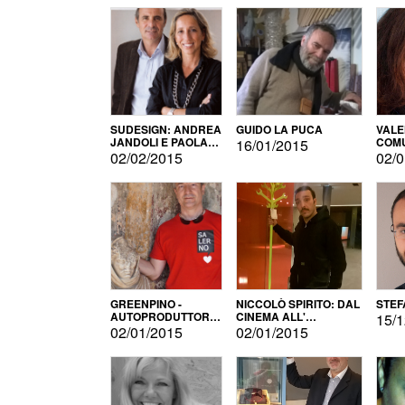
SUDESIGN: ANDREA
GUIDO LA PUCA
VALE
JANDOLI E PAOLA
COMU
16/01/2015
PISAPIA
02/02/2015
02/0
GREENPINO -
NICCOLÒ SPIRITO: DAL
STEF
AUTOPRODUTTORE
CINEMA ALL'
15/1
PER AMORE
AUTOPRODUZIONE
02/01/2015
02/01/2015