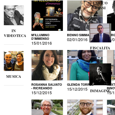
ENRICO
BASSI
IN
M'ILLUMINO
BENNO SIMMA
SERG
VIDEOTECA
D'IMMENSO
02/01/2016
02/0
15/01/2016
FISCALITA
MUSICA
ROSANNA SALVATO
GLENDA TORRES
NEXT
- RICREANDO
INNO
15/12/2015
IMMAGINE
15/12/2015
15/1