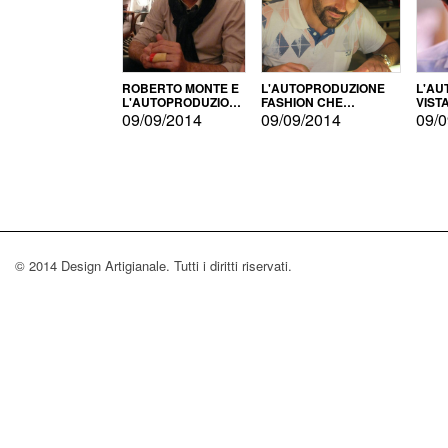
ROBERTO MONTE E
L'AUTOPRODUZIONE
L'AU
L'AUTOPRODUZIONE
FASHION CHE
VIST
CON IL CENSIMENTO
CONQUISTA GLI USA
FARI
09/09/2014
09/09/2014
09/0
© 2014 Design Artigianale. Tutti i diritti riservati.