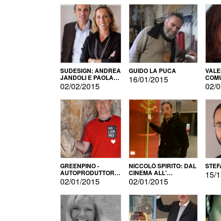
SUDESIGN: ANDREA
GUIDO LA PUCA
VALE
JANDOLI E PAOLA
COMU
16/01/2015
PISAPIA
02/02/2015
02/0
GREENPINO -
NICCOLÒ SPIRITO: DAL
STEF
AUTOPRODUTTORE
CINEMA ALL'
15/1
PER AMORE
AUTOPRODUZIONE
02/01/2015
02/01/2015