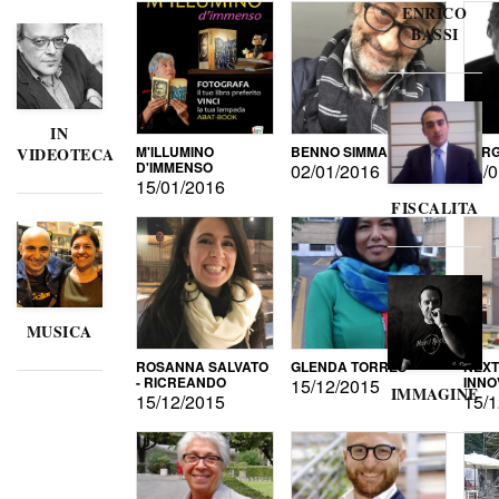
ENRICO
BASSI
IN
M'ILLUMINO
BENNO SIMMA
SERG
VIDEOTECA
D'IMMENSO
02/01/2016
02/0
15/01/2016
FISCALITA
MUSICA
ROSANNA SALVATO
GLENDA TORRES
NEXT
- RICREANDO
INNO
15/12/2015
IMMAGINE
15/12/2015
15/1