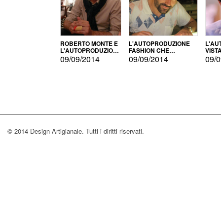
ROBERTO MONTE E
L'AUTOPRODUZIONE
L'AU
L'AUTOPRODUZIONE
FASHION CHE
VIST
CON IL CENSIMENTO
CONQUISTA GLI USA
FARI
09/09/2014
09/09/2014
09/0
© 2014 Design Artigianale. Tutti i diritti riservati.