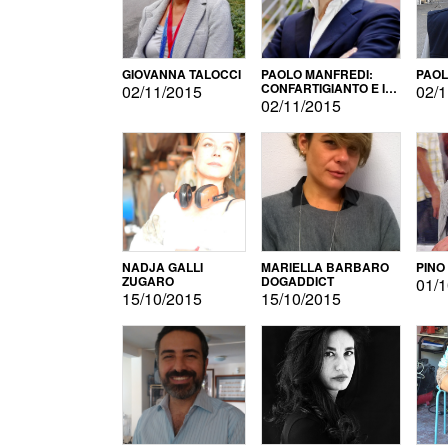
GIOVANNA TALOCCI
PAOLO MANFREDI:
PAOL
CONFARTIGIANTO E IL
02/11/2015
02/1
SONDAGGIO
02/11/2015
NADJA GALLI
MARIELLA BARBARO
PINO
ZUGARO
DOGADDICT
01/1
15/10/2015
15/10/2015