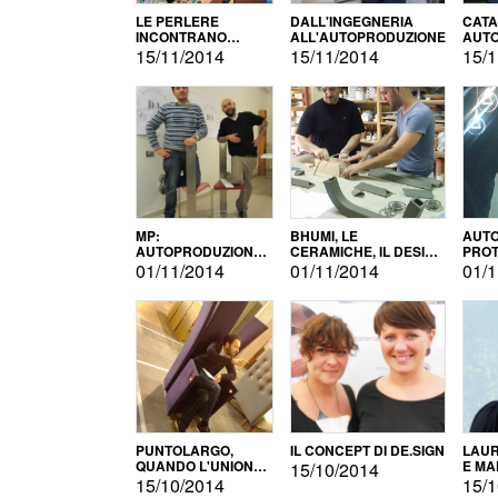
LE PERLERE
DALL'INGEGNERIA
CATA
INCONTRANO
ALL'AUTOPRODUZIONE
AUTO
L'AUTOPRODUZIONE
COMM
15/11/2014
15/11/2014
15/1
MP:
BHUMI, LE
AUTO
AUTOPRODUZIONE
CERAMICHE, IL DESIGN
PROT
E INNOVAZIONE
E L'AUTOPRODUZIONE
ROM
01/11/2014
01/11/2014
01/1
PUNTOLARGO,
IL CONCEPT DI DE.SIGN
LAUR
QUANDO L'UNIONE
E MA
15/10/2014
FA LA FORZA E
15/10/2014
15/1
VINCE