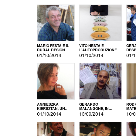
MARIO FESTA E IL
VITO NESTA E
GERA
RURAL DESIGN
L'AUTOPRODUZIONE
RESP
COME RECUPERO DEI
TECN
01/10/2014
01/10/2014
01/1
SIMBOLI
MOTO
AGNIESZKA
GERARDO
RODR
KIERSZTAN, UN
MALANGONE, IN
MATE
MODELLO DI
GIURIA PER IL
01/10/2014
13/09/2014
10/0
AUTOPRODUZIONE
CONCORSO
LETTERARIO