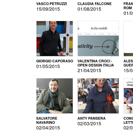
VASCO PETRUZZI
CLAUDIA FALCONE
FRAN
ROM 
15/09/2015
01/08/2015
01/0
GIORGIO CAPORASO
VALENTINA CROCI -
ALE
OPEN DESIGN ITALIA
GUE
01/05/2015
21/04/2015
15/0
SALVATORE
ANTY PANSERA
CON
NAVARINO
LETT
02/03/2015
DESI
02/04/2015
02/0