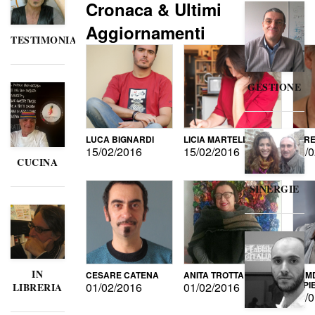
Cronaca & Ultimi
Aggiornamenti
TESTIMONIANZE
GESTIONE
LUCA BIGNARDI
LICIA MARTELLI
LORE
15/02/2016
15/02/2016
15/0
CUCINA
SINERGIE
IN
CESARE CATENA
ANITA TROTTA
GUMD
DI P
01/02/2016
01/02/2016
LIBRERIA
15/0