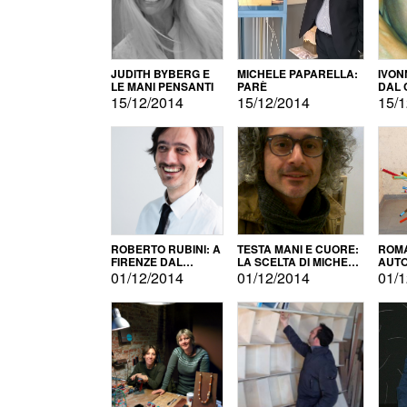
JUDITH BYBERG E
MICHELE PAPARELLA:
IVON
LE MANI PENSANTI
PARÈ
DAL 
CITT
15/12/2014
15/12/2014
15/1
ROBERTO RUBINI: A
TESTA MANI E CUORE:
ROMA
FIRENZE DAL
LA SCELTA DI MICHELE
AUT
PRODOTTO ALLA
BARBERIO
01/12/2014
01/12/2014
01/1
PROMOZIONE