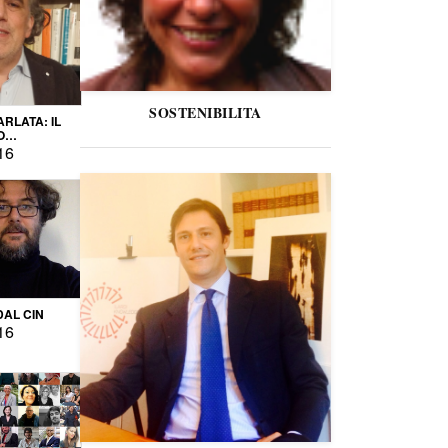
SOSTENIBILITA
ARLATA: IL
O
IO
16
DAL CIN
16