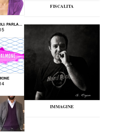
FISCALITA
LI: PARLARE
VERSE
15
MONE
14
IMMAGINE