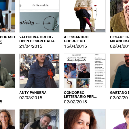
APORASO
VALENTINA CROCI -
ALESSANDRO
CESARE CA
OPEN DESIGN ITALIA
GUERRIERO
MILANO M
15
21/04/2015
15/04/2015
02/04/20
ANTY PANSERA
CONCORSO
GAETANO 
LETTERARIO PER
02/03/2015
02/02/20
DESIGNER
15
02/02/2015