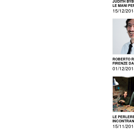
JUDITH BY
LE MANI PE
15/12/20
ROBERTO RU
FIRENZE DAL
PRODOTTO 
01/12/20
PROMOZIO
LE PERLER
INCONTRA
L'AUTOPRO
15/11/20