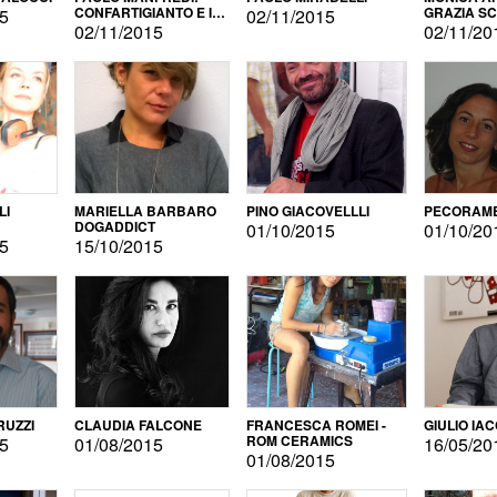
CONFARTIGIANTO E IL
GRAZIA S
15
02/11/2015
SONDAGGIO
02/11/2015
02/11/20
LI
MARIELLA BARBARO
PINO GIACOVELLLI
PECORAME
DOGADDICT
01/10/2015
01/10/20
15
15/10/2015
RUZZI
CLAUDIA FALCONE
FRANCESCA ROMEI -
GIULIO IA
ROM CERAMICS
15
01/08/2015
16/05/20
01/08/2015