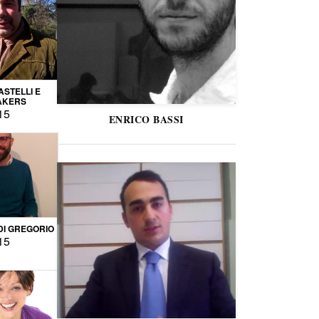
STELLI E
AKERS
15
ENRICO BASSI
DI GREGORIO
15