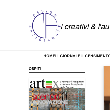
i creativi & l'
HOME
IL GIORNALE
IL CENSIMENT
OSPITI