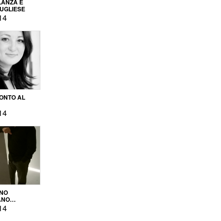
LANZA E
PUGLIESE
14
ONTO AL
14
ENO
ANO
OPRODUZIONE
14