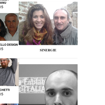
CANU
15
LLO DESIGN
15
SINERGIE
CCHETTI
15