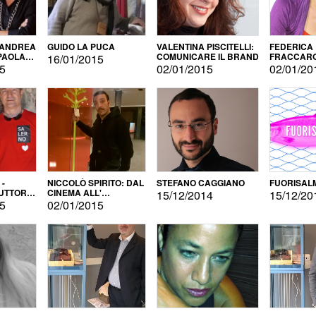
 ANDREA
GUIDO LA PUCA
VALENTINA PISCITELLI:
FEDERICA
 PAOLA
COMUNICARE IL BRAND
FRACCARO
16/01/2015
LINGUE DI
15
02/01/2015
02/01/20
 -
NICCOLÒ SPIRITO: DAL
STEFANO CAGGIANO
FUORISAL
UTTORE
CINEMA ALL'
15/12/2014
15/12/20
E
AUTOPRODUZIONE
15
02/01/2015