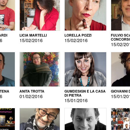
ARDI
LICIA MARTELLI
LORELLA POZZI
FULVIO SC
CONCORS
16
15/02/2016
15/02/2016
LETTERAR
15/02/20
ATENA
ANITA TROTTA
GUMDESIGN E LA CASA
GIOVANNI 
DI PIETRA
16
01/02/2016
15/01/20
15/01/2016