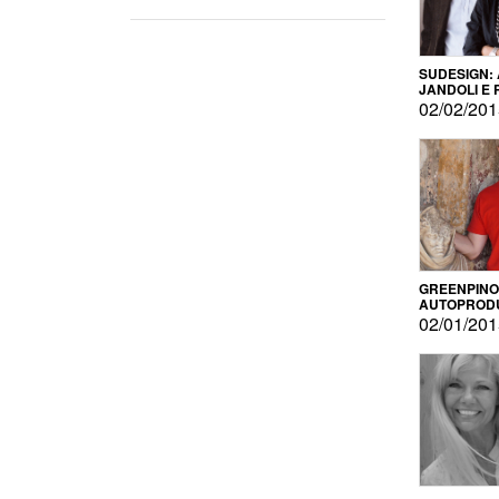
SUDESIGN:
JANDOLI E
PISAPIA
02/02/20
GREENPINO
AUTOPROD
PER AMOR
02/01/20