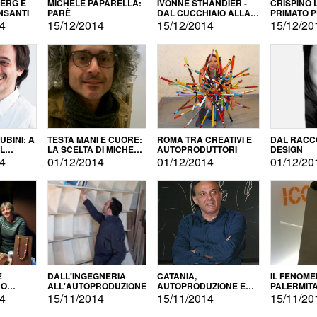
BERG E
MICHELE PAPARELLA:
IVONNE STHANDIER -
CRISPINO 
NSANTI
PARÈ
DAL CUCCHIAIO ALLA
PRIMATO 
CITTÀ
14
15/12/2014
15/12/2014
15/12/20
BINI: A
TESTA MANI E CUORE:
ROMA TRA CREATIVI E
DAL RACC
LA SCELTA DI MICHELE
AUTOPRODUTTORI
DESIGN
ALLA
BARBERIO
14
01/12/2014
01/12/2014
01/12/20
NE
E
DALL'INGEGNERIA
CATANIA,
IL FENOM
NO
ALL'AUTOPRODUZIONE
AUTOPRODUZIONE E
PALERMIT
DUZIONE
COMMERCIALIZZAZIONE
DELL'AUT
14
15/11/2014
15/11/2014
15/11/20