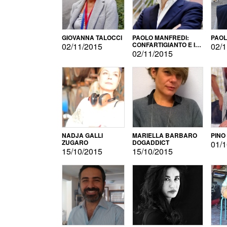
GIOVANNA TALOCCI
PAOLO MANFREDI:
PAOL
CONFARTIGIANTO E IL
02/11/2015
02/1
SONDAGGIO
02/11/2015
NADJA GALLI
MARIELLA BARBARO
PINO
ZUGARO
DOGADDICT
01/1
15/10/2015
15/10/2015