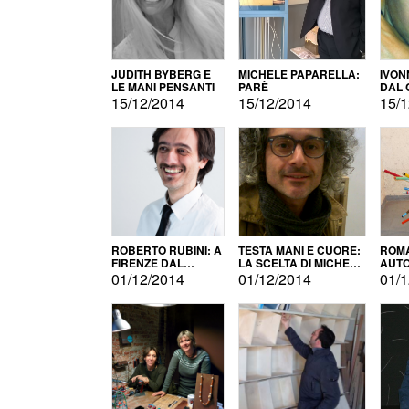
JUDITH BYBERG E
MICHELE PAPARELLA:
IVON
LE MANI PENSANTI
PARÈ
DAL 
CITT
15/12/2014
15/12/2014
15/1
ROBERTO RUBINI: A
TESTA MANI E CUORE:
ROMA
FIRENZE DAL
LA SCELTA DI MICHELE
AUT
PRODOTTO ALLA
BARBERIO
01/12/2014
01/12/2014
01/1
PROMOZIONE