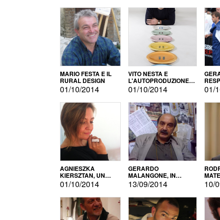
MARIO FESTA E IL
VITO NESTA E
GERA
RURAL DESIGN
L'AUTOPRODUZIONE
RESP
COME RECUPERO DEI
TECN
01/10/2014
01/10/2014
01/1
SIMBOLI
MOTO
AGNIESZKA
GERARDO
RODR
KIERSZTAN, UN
MALANGONE, IN
MATE
MODELLO DI
GIURIA PER IL
01/10/2014
13/09/2014
10/0
AUTOPRODUZIONE
CONCORSO
LETTERARIO