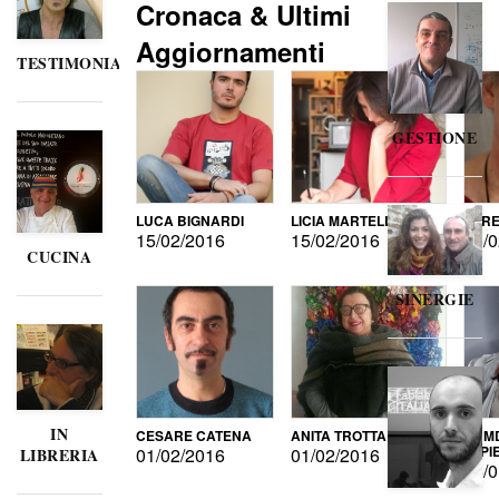
Cronaca & Ultimi
Aggiornamenti
TESTIMONIANZE
GESTIONE
LUCA BIGNARDI
LICIA MARTELLI
LORE
15/02/2016
15/02/2016
15/0
CUCINA
SINERGIE
IN
CESARE CATENA
ANITA TROTTA
GUMD
DI P
01/02/2016
01/02/2016
LIBRERIA
15/0