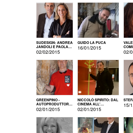
SUDESIGN: ANDREA
GUIDO LA PUCA
VALE
JANDOLI E PAOLA
COMU
16/01/2015
PISAPIA
02/02/2015
02/0
GREENPINO -
NICCOLÒ SPIRITO: DAL
STEF
AUTOPRODUTTORE
CINEMA ALL'
15/1
PER AMORE
AUTOPRODUZIONE
02/01/2015
02/01/2015