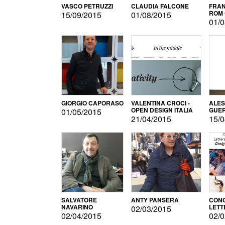
VASCO PETRUZZI
CLAUDIA FALCONE
FRAN
ROM 
15/09/2015
01/08/2015
01/0
GIORGIO CAPORASO
VALENTINA CROCI -
ALE
OPEN DESIGN ITALIA
GUE
01/05/2015
21/04/2015
15/0
SALVATORE
ANTY PANSERA
CON
NAVARINO
LETT
02/03/2015
DESI
02/04/2015
02/0