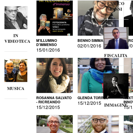
ENRICO
BASSI
IN
M'ILLUMINO
BENNO SIMMA
SERG
VIDEOTECA
D'IMMENSO
02/01/2016
02/0
15/01/2016
FISCALITA
MUSICA
ROSANNA SALVATO
GLENDA TORRES
NEXT
- RICREANDO
INNO
15/12/2015
IMMAGINE
15/12/2015
15/1