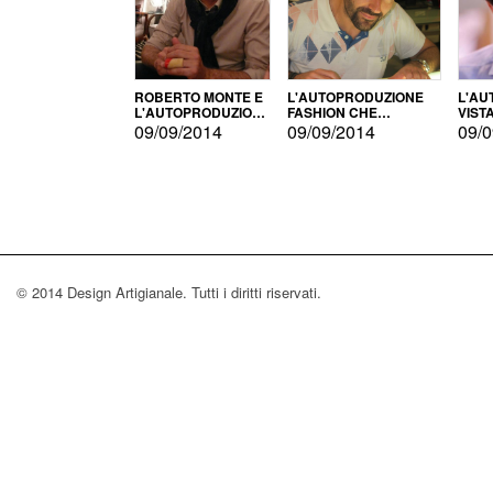
ROBERTO MONTE E
L'AUTOPRODUZIONE
L'AU
L'AUTOPRODUZIONE
FASHION CHE
VIST
CON IL CENSIMENTO
CONQUISTA GLI USA
FARI
09/09/2014
09/09/2014
09/0
© 2014 Design Artigianale. Tutti i diritti riservati.