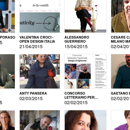
APORASO
VALENTINA CROCI -
ALESSANDRO
CESARE CA
OPEN DESIGN ITALIA
GUERRIERO
MILANO M
15
21/04/2015
15/04/2015
02/04/20
ANTY PANSERA
CONCORSO
GAETANO 
LETTERARIO PER
02/03/2015
02/02/20
DESIGNER
15
02/02/2015