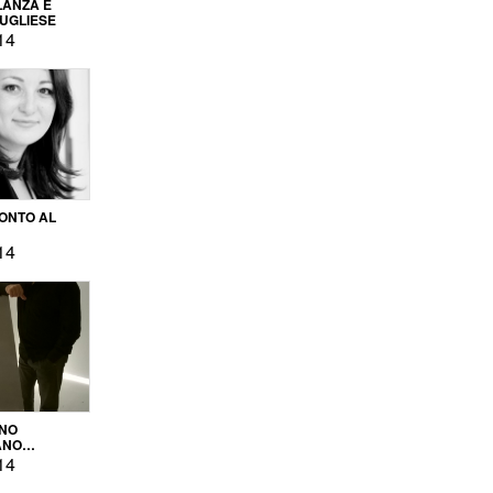
LANZA E
PUGLIESE
14
ONTO AL
14
ENO
ANO
OPRODUZIONE
14