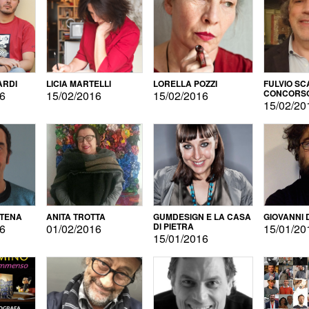
ARDI
LICIA MARTELLI
LORELLA POZZI
FULVIO SC
CONCORS
16
15/02/2016
15/02/2016
LETTERAR
15/02/20
ATENA
ANITA TROTTA
GUMDESIGN E LA CASA
GIOVANNI 
DI PIETRA
16
01/02/2016
15/01/20
15/01/2016