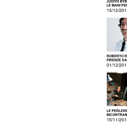
JUDITH BY
LE MANI PE
15/12/20
ROBERTO RU
FIRENZE DAL
PRODOTTO 
01/12/20
PROMOZIO
LE PERLER
INCONTRA
L'AUTOPRO
15/11/20