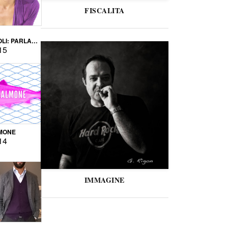
FISCALITA
LI: PARLARE
VERSE
15
MONE
14
IMMAGINE