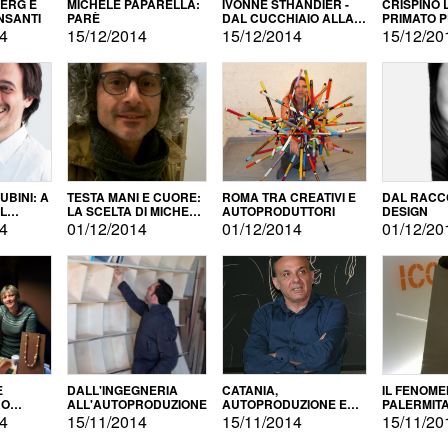
BERG E
MICHELE PAPARELLA:
IVONNE STHANDIER -
CRISPINO 
NSANTI
PARÈ
DAL CUCCHIAIO ALLA
PRIMATO 
CITTÀ
14
15/12/2014
15/12/2014
15/12/20
BINI: A
TESTA MANI E CUORE:
ROMA TRA CREATIVI E
DAL RACC
LA SCELTA DI MICHELE
AUTOPRODUTTORI
DESIGN
ALLA
BARBERIO
14
01/12/2014
01/12/2014
01/12/20
NE
E
DALL'INGEGNERIA
CATANIA,
IL FENOM
NO
ALL'AUTOPRODUZIONE
AUTOPRODUZIONE E
PALERMIT
DUZIONE
COMMERCIALIZZAZIONE
DELL'AUT
14
15/11/2014
15/11/2014
15/11/20