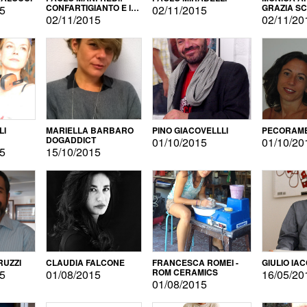
CONFARTIGIANTO E IL
GRAZIA S
15
02/11/2015
SONDAGGIO
02/11/2015
02/11/20
LI
MARIELLA BARBARO
PINO GIACOVELLLI
PECORAME
DOGADDICT
01/10/2015
01/10/20
15
15/10/2015
RUZZI
CLAUDIA FALCONE
FRANCESCA ROMEI -
GIULIO IA
ROM CERAMICS
15
01/08/2015
16/05/20
01/08/2015