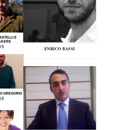
STELLI E
AKERS
15
ENRICO BASSI
DI GREGORIO
15