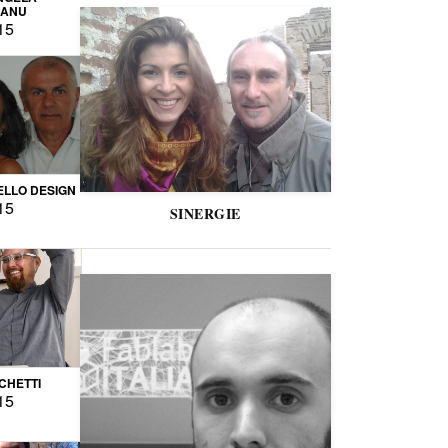
CANU
15
LLO DESIGN
15
SINERGIE
CCHETTI
15