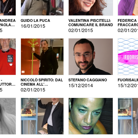
 ANDREA
GUIDO LA PUCA
VALENTINA PISCITELLI:
FEDERICA
 PAOLA
COMUNICARE IL BRAND
FRACCARO
16/01/2015
LINGUE DI
15
02/01/2015
02/01/20
 -
NICCOLÒ SPIRITO: DAL
STEFANO CAGGIANO
FUORISAL
UTTORE
CINEMA ALL'
15/12/2014
15/12/20
E
AUTOPRODUZIONE
15
02/01/2015