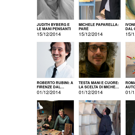
JUDITH BYBERG E
MICHELE PAPARELLA:
IVON
LE MANI PENSANTI
PARÈ
DAL 
CITT
15/12/2014
15/12/2014
15/1
ROBERTO RUBINI: A
TESTA MANI E CUORE:
ROMA
FIRENZE DAL
LA SCELTA DI MICHELE
AUT
PRODOTTO ALLA
BARBERIO
01/12/2014
01/12/2014
01/1
PROMOZIONE