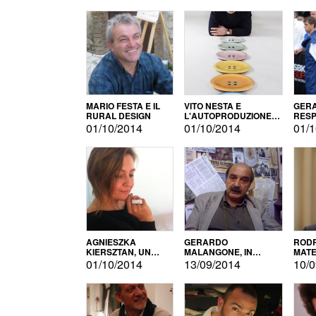
MARIO FESTA E IL
VITO NESTA E
GERA
RURAL DESIGN
L'AUTOPRODUZIONE
RESP
COME RECUPERO DEI
TECN
01/10/2014
01/10/2014
01/1
SIMBOLI
MOTO
AGNIESZKA
GERARDO
RODR
KIERSZTAN, UN
MALANGONE, IN
MATE
MODELLO DI
GIURIA PER IL
01/10/2014
13/09/2014
10/0
AUTOPRODUZIONE
CONCORSO
LETTERARIO