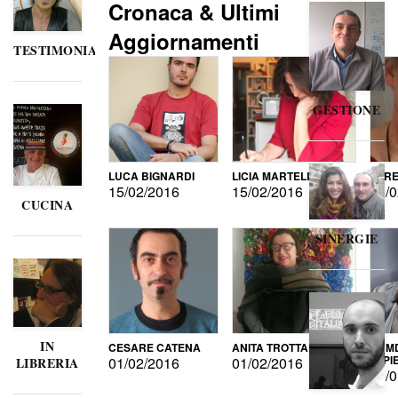
Cronaca & Ultimi
Aggiornamenti
TESTIMONIANZE
GESTIONE
LUCA BIGNARDI
LICIA MARTELLI
LORE
15/02/2016
15/02/2016
15/0
CUCINA
SINERGIE
IN
CESARE CATENA
ANITA TROTTA
GUMD
DI P
01/02/2016
01/02/2016
LIBRERIA
15/0