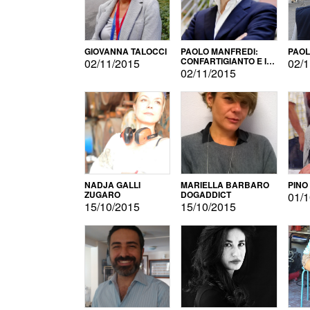
GIOVANNA TALOCCI
PAOLO MANFREDI:
PAOL
CONFARTIGIANTO E IL
02/11/2015
02/1
SONDAGGIO
02/11/2015
NADJA GALLI
MARIELLA BARBARO
PINO
ZUGARO
DOGADDICT
01/1
15/10/2015
15/10/2015