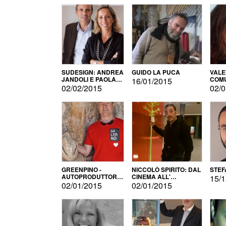
SUDESIGN: ANDREA
GUIDO LA PUCA
VALE
JANDOLI E PAOLA
COMU
16/01/2015
PISAPIA
02/02/2015
02/0
GREENPINO -
NICCOLÒ SPIRITO: DAL
STEF
AUTOPRODUTTORE
CINEMA ALL'
15/1
PER AMORE
AUTOPRODUZIONE
02/01/2015
02/01/2015