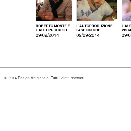
ROBERTO MONTE E
L'AUTOPRODUZIONE
L'AU
L'AUTOPRODUZIONE
FASHION CHE
VIST
CON IL CENSIMENTO
CONQUISTA GLI USA
FARI
09/09/2014
09/09/2014
09/0
© 2014 Design Artigianale. Tutti i diritti riservati.