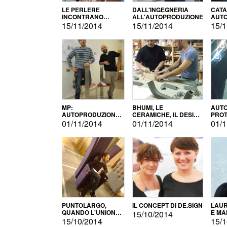
LE PERLERE
DALL'INGEGNERIA
CATA
INCONTRANO
ALL'AUTOPRODUZIONE
AUTO
L'AUTOPRODUZIONE
COMM
15/11/2014
15/11/2014
15/1
MP:
BHUMI, LE
AUTO
AUTOPRODUZIONE
CERAMICHE, IL DESIGN
PROT
E INNOVAZIONE
E L'AUTOPRODUZIONE
ROM
01/11/2014
01/11/2014
01/1
PUNTOLARGO,
IL CONCEPT DI DE.SIGN
LAUR
QUANDO L'UNIONE
E MA
15/10/2014
FA LA FORZA E
15/10/2014
15/1
VINCE