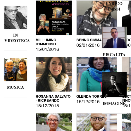
ENRICO
BASSI
IN
M'ILLUMINO
BENNO SIMMA
SERG
VIDEOTECA
D'IMMENSO
02/01/2016
02/0
15/01/2016
FISCALITA
MUSICA
ROSANNA SALVATO
GLENDA TORRES
NEXT
- RICREANDO
INNO
15/12/2015
IMMAGINE
15/12/2015
15/1