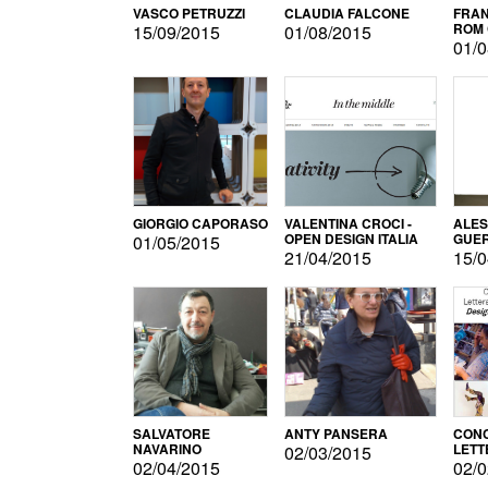
VASCO PETRUZZI
CLAUDIA FALCONE
FRAN
ROM 
15/09/2015
01/08/2015
01/0
GIORGIO CAPORASO
VALENTINA CROCI -
ALE
OPEN DESIGN ITALIA
GUE
01/05/2015
21/04/2015
15/0
SALVATORE
ANTY PANSERA
CON
NAVARINO
LETT
02/03/2015
DESI
02/04/2015
02/0