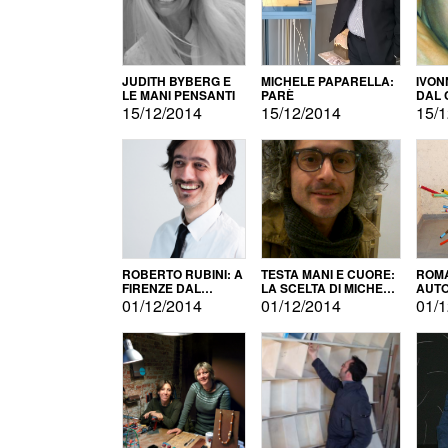
JUDITH BYBERG E
MICHELE PAPARELLA:
IVON
LE MANI PENSANTI
PARÈ
DAL 
CITT
15/12/2014
15/12/2014
15/1
ROBERTO RUBINI: A
TESTA MANI E CUORE:
ROMA
FIRENZE DAL
LA SCELTA DI MICHELE
AUT
PRODOTTO ALLA
BARBERIO
01/12/2014
01/12/2014
01/1
PROMOZIONE