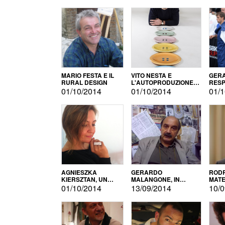
MARIO FESTA E IL
VITO NESTA E
GERA
RURAL DESIGN
L'AUTOPRODUZIONE
RESP
COME RECUPERO DEI
TECN
01/10/2014
01/10/2014
01/1
SIMBOLI
MOTO
AGNIESZKA
GERARDO
RODR
KIERSZTAN, UN
MALANGONE, IN
MATE
MODELLO DI
GIURIA PER IL
01/10/2014
13/09/2014
10/0
AUTOPRODUZIONE
CONCORSO
LETTERARIO