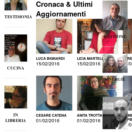
Cronaca & Ultimi
Aggiornamenti
TESTIMONIANZE
GESTIONE
LUCA BIGNARDI
LICIA MARTELLI
LORE
15/02/2016
15/02/2016
15/0
CUCINA
SINERGIE
IN
CESARE CATENA
ANITA TROTTA
GUMD
DI P
01/02/2016
01/02/2016
LIBRERIA
15/0