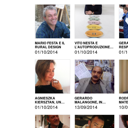
MARIO FESTA E IL
VITO NESTA E
GERA
RURAL DESIGN
L'AUTOPRODUZIONE
RESP
COME RECUPERO DEI
TECN
01/10/2014
01/10/2014
01/1
SIMBOLI
MOTO
AGNIESZKA
GERARDO
RODR
KIERSZTAN, UN
MALANGONE, IN
MATE
MODELLO DI
GIURIA PER IL
01/10/2014
13/09/2014
10/0
AUTOPRODUZIONE
CONCORSO
LETTERARIO