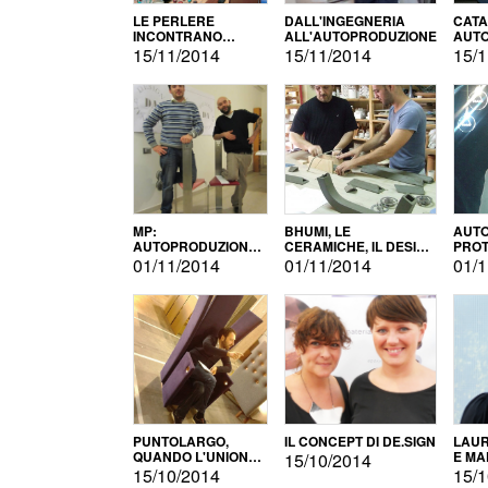
LE PERLERE
DALL'INGEGNERIA
CATA
INCONTRANO
ALL'AUTOPRODUZIONE
AUTO
L'AUTOPRODUZIONE
COMM
15/11/2014
15/11/2014
15/1
MP:
BHUMI, LE
AUTO
AUTOPRODUZIONE
CERAMICHE, IL DESIGN
PROT
E INNOVAZIONE
E L'AUTOPRODUZIONE
ROM
01/11/2014
01/11/2014
01/1
PUNTOLARGO,
IL CONCEPT DI DE.SIGN
LAUR
QUANDO L'UNIONE
E MA
15/10/2014
FA LA FORZA E
15/10/2014
15/1
VINCE