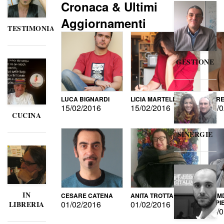
Cronaca & Ultimi
Aggiornamenti
TESTIMONIANZE
GESTIONE
LUCA BIGNARDI
LICIA MARTELLI
LORE
15/02/2016
15/02/2016
15/0
CUCINA
SINERGIE
IN
CESARE CATENA
ANITA TROTTA
GUMD
DI P
01/02/2016
01/02/2016
LIBRERIA
15/0