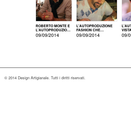
ROBERTO MONTE E
L'AUTOPRODUZIONE
L'AU
L'AUTOPRODUZIONE
FASHION CHE
VIST
CON IL CENSIMENTO
CONQUISTA GLI USA
FARI
09/09/2014
09/09/2014
09/0
© 2014 Design Artigianale. Tutti i diritti riservati.