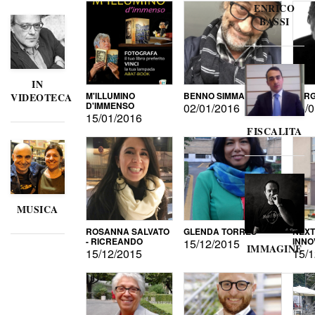
ENRICO
BASSI
IN
M'ILLUMINO
BENNO SIMMA
SERG
VIDEOTECA
D'IMMENSO
02/01/2016
02/0
15/01/2016
FISCALITA
MUSICA
ROSANNA SALVATO
GLENDA TORRES
NEXT
- RICREANDO
INNO
15/12/2015
IMMAGINE
15/12/2015
15/1