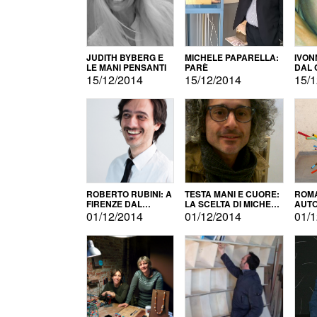
JUDITH BYBERG E
MICHELE PAPARELLA:
IVON
LE MANI PENSANTI
PARÈ
DAL 
CITT
15/12/2014
15/12/2014
15/1
ROBERTO RUBINI: A
TESTA MANI E CUORE:
ROMA
FIRENZE DAL
LA SCELTA DI MICHELE
AUT
PRODOTTO ALLA
BARBERIO
01/12/2014
01/12/2014
01/1
PROMOZIONE