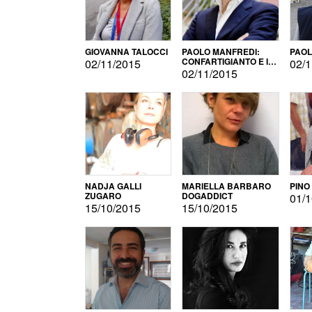
GIOVANNA TALOCCI
PAOLO MANFREDI:
PAOL
CONFARTIGIANTO E IL
02/11/2015
02/1
SONDAGGIO
02/11/2015
NADJA GALLI
MARIELLA BARBARO
PINO
ZUGARO
DOGADDICT
01/1
15/10/2015
15/10/2015