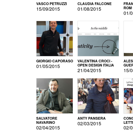
VASCO PETRUZZI
CLAUDIA FALCONE
FRAN
ROM 
15/09/2015
01/08/2015
01/0
GIORGIO CAPORASO
VALENTINA CROCI -
ALE
OPEN DESIGN ITALIA
GUE
01/05/2015
21/04/2015
15/0
SALVATORE
ANTY PANSERA
CON
NAVARINO
LETT
02/03/2015
DESI
02/04/2015
02/0