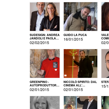
SUDESIGN: ANDREA
GUIDO LA PUCA
VALE
JANDOLI E PAOLA
COMU
16/01/2015
PISAPIA
02/02/2015
02/0
GREENPINO -
NICCOLÒ SPIRITO: DAL
STEF
AUTOPRODUTTORE
CINEMA ALL'
15/1
PER AMORE
AUTOPRODUZIONE
02/01/2015
02/01/2015