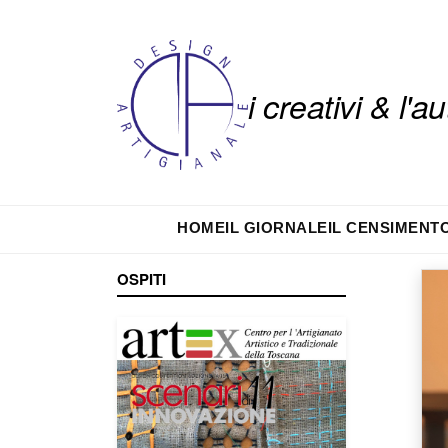
i creativi & l'
HOME
IL GIORNALE
IL CENSIMENT
OSPITI