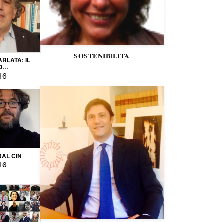
SOSTENIBILITA
ARLATA: IL
O
IO
16
DAL CIN
16