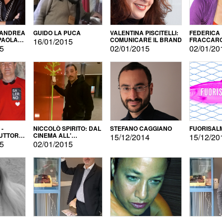
 ANDREA
GUIDO LA PUCA
VALENTINA PISCITELLI:
FEDERICA
 PAOLA
COMUNICARE IL BRAND
FRACCARO
16/01/2015
LINGUE DI
15
02/01/2015
02/01/20
 -
NICCOLÒ SPIRITO: DAL
STEFANO CAGGIANO
FUORISAL
UTTORE
CINEMA ALL'
15/12/2014
15/12/20
E
AUTOPRODUZIONE
15
02/01/2015