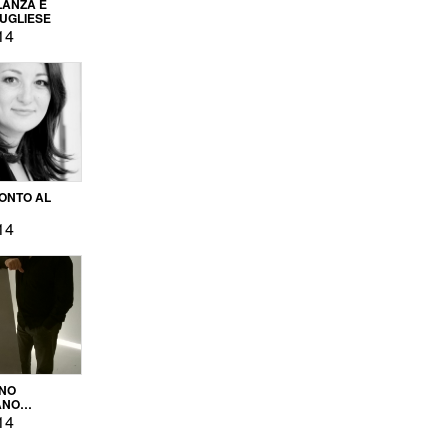
LANZA E
PUGLIESE
14
ONTO AL
14
ENO
ANO
OPRODUZIONE
14