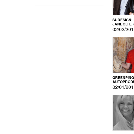
SUDESIGN:
JANDOLI E
PISAPIA
02/02/20
GREENPINO
AUTOPROD
PER AMOR
02/01/20