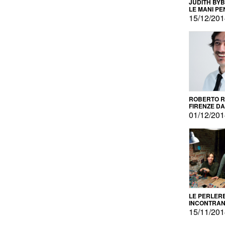
JUDITH BY
LE MANI PE
15/12/20
ROBERTO RU
FIRENZE DAL
PRODOTTO 
01/12/20
PROMOZIO
LE PERLER
INCONTRA
L'AUTOPRO
15/11/20