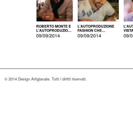
ROBERTO MONTE E
L'AUTOPRODUZIONE
L'AU
L'AUTOPRODUZIONE
FASHION CHE
VIST
CON IL CENSIMENTO
CONQUISTA GLI USA
FARI
09/09/2014
09/09/2014
09/0
© 2014 Design Artigianale. Tutti i diritti riservati.