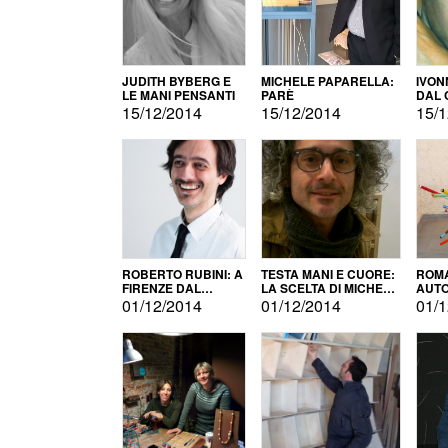
JUDITH BYBERG E
MICHELE PAPARELLA:
IVON
LE MANI PENSANTI
PARÈ
DAL 
CITT
15/12/2014
15/12/2014
15/1
ROBERTO RUBINI: A
TESTA MANI E CUORE:
ROMA
FIRENZE DAL
LA SCELTA DI MICHELE
AUT
PRODOTTO ALLA
BARBERIO
01/12/2014
01/12/2014
01/1
PROMOZIONE