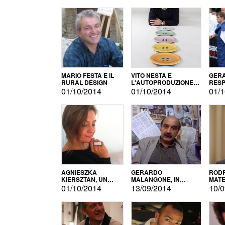
MARIO FESTA E IL
VITO NESTA E
GERA
RURAL DESIGN
L'AUTOPRODUZIONE
RESP
COME RECUPERO DEI
TECN
01/10/2014
01/10/2014
01/1
SIMBOLI
MOTO
AGNIESZKA
GERARDO
RODR
KIERSZTAN, UN
MALANGONE, IN
MATE
MODELLO DI
GIURIA PER IL
01/10/2014
13/09/2014
10/0
AUTOPRODUZIONE
CONCORSO
LETTERARIO