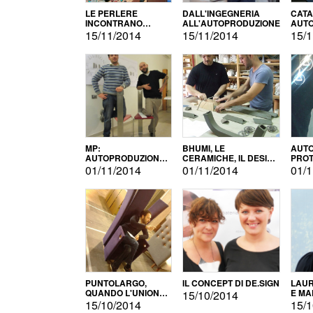
LE PERLERE
DALL'INGEGNERIA
CATA
INCONTRANO
ALL'AUTOPRODUZIONE
AUTO
L'AUTOPRODUZIONE
COMM
15/11/2014
15/11/2014
15/1
MP:
BHUMI, LE
AUTO
AUTOPRODUZIONE
CERAMICHE, IL DESIGN
PROT
E INNOVAZIONE
E L'AUTOPRODUZIONE
ROM
01/11/2014
01/11/2014
01/1
PUNTOLARGO,
IL CONCEPT DI DE.SIGN
LAUR
QUANDO L'UNIONE
E MA
15/10/2014
FA LA FORZA E
15/10/2014
15/1
VINCE