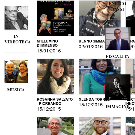
ENRICO
BASSI
IN
M'ILLUMINO
BENNO SIMMA
SERG
VIDEOTECA
D'IMMENSO
02/01/2016
02/0
15/01/2016
FISCALITA
MUSICA
ROSANNA SALVATO
GLENDA TORRES
NEXT
- RICREANDO
INNO
15/12/2015
IMMAGINE
15/12/2015
15/1