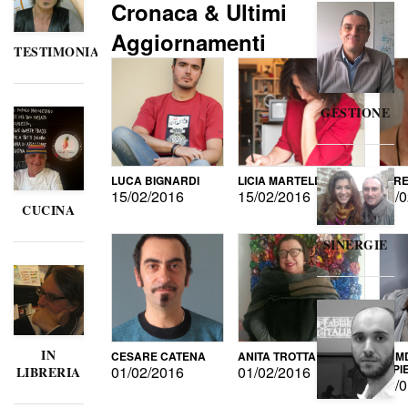
Cronaca & Ultimi
Aggiornamenti
TESTIMONIANZE
GESTIONE
LUCA BIGNARDI
LICIA MARTELLI
LORE
15/02/2016
15/02/2016
15/0
CUCINA
SINERGIE
IN
CESARE CATENA
ANITA TROTTA
GUMD
DI P
01/02/2016
01/02/2016
LIBRERIA
15/0