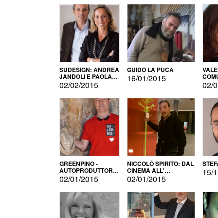
SUDESIGN: ANDREA
GUIDO LA PUCA
VALE
JANDOLI E PAOLA
COMU
16/01/2015
PISAPIA
02/02/2015
02/0
GREENPINO -
NICCOLÒ SPIRITO: DAL
STEF
AUTOPRODUTTORE
CINEMA ALL'
15/1
PER AMORE
AUTOPRODUZIONE
02/01/2015
02/01/2015