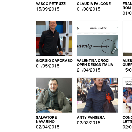
VASCO PETRUZZI
CLAUDIA FALCONE
FRAN
ROM 
15/09/2015
01/08/2015
01/0
GIORGIO CAPORASO
VALENTINA CROCI -
ALE
OPEN DESIGN ITALIA
GUE
01/05/2015
21/04/2015
15/0
SALVATORE
ANTY PANSERA
CON
NAVARINO
LETT
02/03/2015
DESI
02/04/2015
02/0