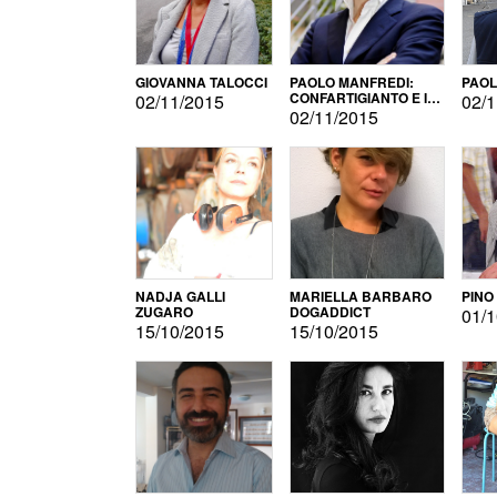
GIOVANNA TALOCCI
PAOLO MANFREDI:
PAOL
CONFARTIGIANTO E IL
02/11/2015
02/1
SONDAGGIO
02/11/2015
NADJA GALLI
MARIELLA BARBARO
PINO
ZUGARO
DOGADDICT
01/1
15/10/2015
15/10/2015