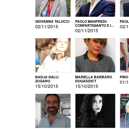
GIOVANNA TALOCCI
PAOLO MANFREDI:
PAOL
CONFARTIGIANTO E IL
02/11/2015
02/1
SONDAGGIO
02/11/2015
NADJA GALLI
MARIELLA BARBARO
PINO
ZUGARO
DOGADDICT
01/1
15/10/2015
15/10/2015