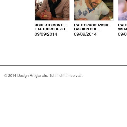
ROBERTO MONTE E
L'AUTOPRODUZIONE
L'AU
L'AUTOPRODUZIONE
FASHION CHE
VIST
CON IL CENSIMENTO
CONQUISTA GLI USA
FARI
09/09/2014
09/09/2014
09/0
© 2014 Design Artigianale. Tutti i diritti riservati.