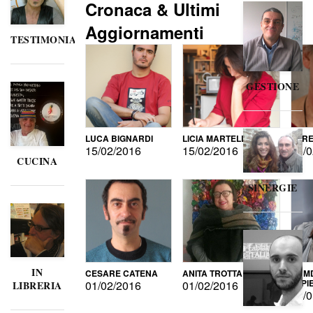
Cronaca & Ultimi
Aggiornamenti
TESTIMONIANZE
GESTIONE
LUCA BIGNARDI
LICIA MARTELLI
LORE
15/02/2016
15/02/2016
15/0
CUCINA
SINERGIE
IN
CESARE CATENA
ANITA TROTTA
GUMD
DI P
01/02/2016
01/02/2016
LIBRERIA
15/0