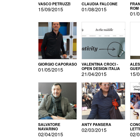
VASCO PETRUZZI
CLAUDIA FALCONE
FRAN
ROM 
15/09/2015
01/08/2015
01/0
GIORGIO CAPORASO
VALENTINA CROCI -
ALE
OPEN DESIGN ITALIA
GUE
01/05/2015
21/04/2015
15/0
SALVATORE
ANTY PANSERA
CON
NAVARINO
LETT
02/03/2015
DESI
02/04/2015
02/0