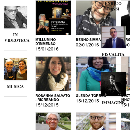
ENRICO
BASSI
IN
M'ILLUMINO
BENNO SIMMA
SERG
VIDEOTECA
D'IMMENSO
02/01/2016
02/0
15/01/2016
FISCALITA
MUSICA
ROSANNA SALVATO
GLENDA TORRES
NEXT
- RICREANDO
INNO
15/12/2015
IMMAGINE
15/12/2015
15/1