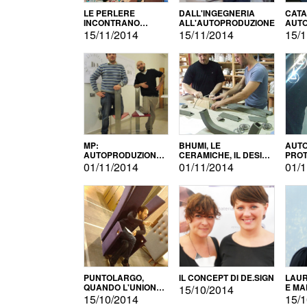
LE PERLERE
DALL'INGEGNERIA
CATA
INCONTRANO
ALL'AUTOPRODUZIONE
AUTO
L'AUTOPRODUZIONE
COMM
15/11/2014
15/11/2014
15/1
MP:
BHUMI, LE
AUTO
AUTOPRODUZIONE
CERAMICHE, IL DESIGN
PROT
E INNOVAZIONE
E L'AUTOPRODUZIONE
ROM
01/11/2014
01/11/2014
01/1
PUNTOLARGO,
IL CONCEPT DI DE.SIGN
LAUR
QUANDO L'UNIONE
E MA
15/10/2014
FA LA FORZA E
15/10/2014
15/1
VINCE