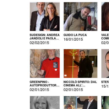
SUDESIGN: ANDREA
GUIDO LA PUCA
VALE
JANDOLI E PAOLA
COMU
16/01/2015
PISAPIA
02/02/2015
02/0
GREENPINO -
NICCOLÒ SPIRITO: DAL
STEF
AUTOPRODUTTORE
CINEMA ALL'
15/1
PER AMORE
AUTOPRODUZIONE
02/01/2015
02/01/2015