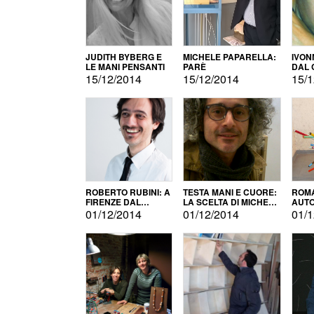
JUDITH BYBERG E
MICHELE PAPARELLA:
IVON
LE MANI PENSANTI
PARÈ
DAL 
CITT
15/12/2014
15/12/2014
15/1
ROBERTO RUBINI: A
TESTA MANI E CUORE:
ROMA
FIRENZE DAL
LA SCELTA DI MICHELE
AUT
PRODOTTO ALLA
BARBERIO
01/12/2014
01/12/2014
01/1
PROMOZIONE