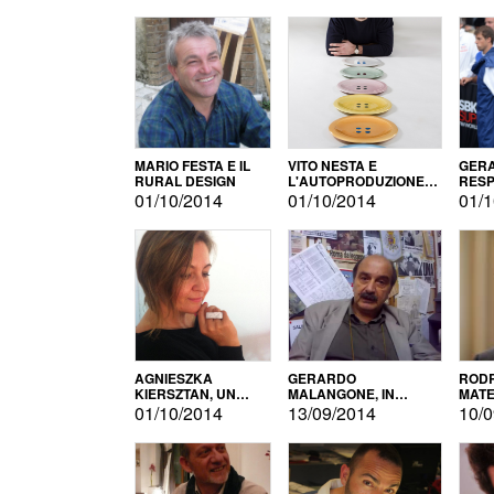
MARIO FESTA E IL
VITO NESTA E
GERA
RURAL DESIGN
L'AUTOPRODUZIONE
RESP
COME RECUPERO DEI
TECN
01/10/2014
01/10/2014
01/1
SIMBOLI
MOTO
AGNIESZKA
GERARDO
RODR
KIERSZTAN, UN
MALANGONE, IN
MATE
MODELLO DI
GIURIA PER IL
01/10/2014
13/09/2014
10/0
AUTOPRODUZIONE
CONCORSO
LETTERARIO