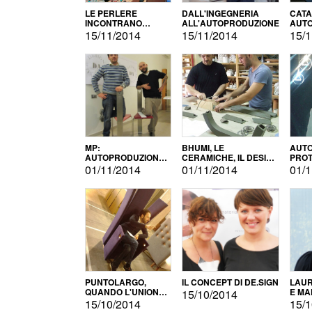
LE PERLERE
DALL'INGEGNERIA
CATA
INCONTRANO
ALL'AUTOPRODUZIONE
AUTO
L'AUTOPRODUZIONE
COMM
15/11/2014
15/11/2014
15/1
MP:
BHUMI, LE
AUTO
AUTOPRODUZIONE
CERAMICHE, IL DESIGN
PROT
E INNOVAZIONE
E L'AUTOPRODUZIONE
ROM
01/11/2014
01/11/2014
01/1
PUNTOLARGO,
IL CONCEPT DI DE.SIGN
LAUR
QUANDO L'UNIONE
E MA
15/10/2014
FA LA FORZA E
15/10/2014
15/1
VINCE