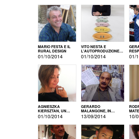
MARIO FESTA E IL
VITO NESTA E
GERA
RURAL DESIGN
L'AUTOPRODUZIONE
RESP
COME RECUPERO DEI
TECN
01/10/2014
01/10/2014
01/1
SIMBOLI
MOTO
AGNIESZKA
GERARDO
RODR
KIERSZTAN, UN
MALANGONE, IN
MATE
MODELLO DI
GIURIA PER IL
01/10/2014
13/09/2014
10/0
AUTOPRODUZIONE
CONCORSO
LETTERARIO