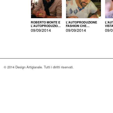
ROBERTO MONTE E
L'AUTOPRODUZIONE
L'AU
L'AUTOPRODUZIONE
FASHION CHE
VIST
CON IL CENSIMENTO
CONQUISTA GLI USA
FARI
09/09/2014
09/09/2014
09/0
© 2014 Design Artigianale. Tutti i diritti riservati.