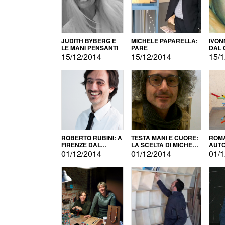
JUDITH BYBERG E
MICHELE PAPARELLA:
IVON
LE MANI PENSANTI
PARÈ
DAL 
CITT
15/12/2014
15/12/2014
15/1
ROBERTO RUBINI: A
TESTA MANI E CUORE:
ROMA
FIRENZE DAL
LA SCELTA DI MICHELE
AUT
PRODOTTO ALLA
BARBERIO
01/12/2014
01/12/2014
01/1
PROMOZIONE