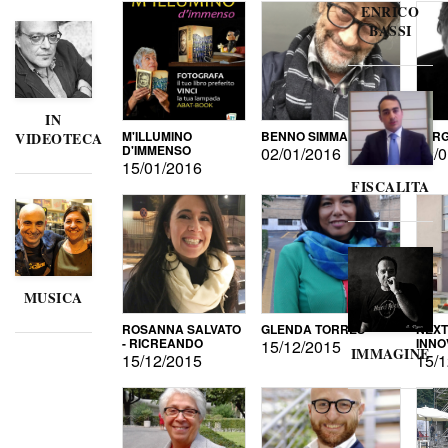
ENRICO
BASSI
IN
M'ILLUMINO
BENNO SIMMA
SERG
VIDEOTECA
D'IMMENSO
02/01/2016
02/0
15/01/2016
FISCALITA
MUSICA
ROSANNA SALVATO
GLENDA TORRES
NEXT
- RICREANDO
INNO
15/12/2015
IMMAGINE
15/12/2015
15/1