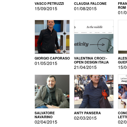
VASCO PETRUZZI
CLAUDIA FALCONE
FRAN
ROM 
15/09/2015
01/08/2015
01/0
GIORGIO CAPORASO
VALENTINA CROCI -
ALE
OPEN DESIGN ITALIA
GUE
01/05/2015
21/04/2015
15/0
SALVATORE
ANTY PANSERA
CON
NAVARINO
LETT
02/03/2015
DESI
02/04/2015
02/0