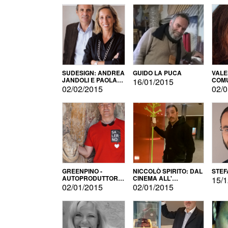
SUDESIGN: ANDREA
GUIDO LA PUCA
VALE
JANDOLI E PAOLA
COMU
16/01/2015
PISAPIA
02/02/2015
02/0
GREENPINO -
NICCOLÒ SPIRITO: DAL
STEF
AUTOPRODUTTORE
CINEMA ALL'
15/1
PER AMORE
AUTOPRODUZIONE
02/01/2015
02/01/2015