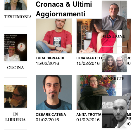
Cronaca & Ultimi
Aggiornamenti
TESTIMONIANZE
GESTIONE
LUCA BIGNARDI
LICIA MARTELLI
LORE
15/02/2016
15/02/2016
15/0
CUCINA
SINERGIE
IN
CESARE CATENA
ANITA TROTTA
GUMD
DI P
01/02/2016
01/02/2016
LIBRERIA
15/0