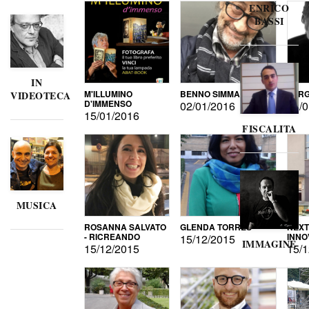
ENRICO
BASSI
IN
M'ILLUMINO
BENNO SIMMA
SERG
VIDEOTECA
D'IMMENSO
02/01/2016
02/0
15/01/2016
FISCALITA
MUSICA
ROSANNA SALVATO
GLENDA TORRES
NEXT
- RICREANDO
INNO
15/12/2015
IMMAGINE
15/12/2015
15/1