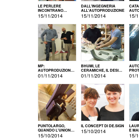
LE PERLERE
DALL'INGEGNERIA
CATA
INCONTRANO
ALL'AUTOPRODUZIONE
AUTO
L'AUTOPRODUZIONE
COMM
15/11/2014
15/11/2014
15/1
MP:
BHUMI, LE
AUTO
AUTOPRODUZIONE
CERAMICHE, IL DESIGN
PROT
E INNOVAZIONE
E L'AUTOPRODUZIONE
ROM
01/11/2014
01/11/2014
01/1
PUNTOLARGO,
IL CONCEPT DI DE.SIGN
LAUR
QUANDO L'UNIONE
E MA
15/10/2014
FA LA FORZA E
15/10/2014
15/1
VINCE