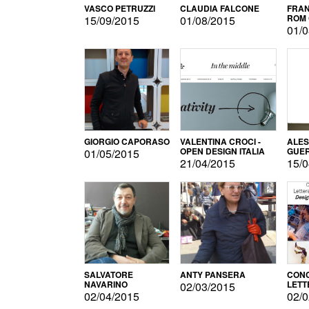
VASCO PETRUZZI
CLAUDIA FALCONE
FRAN
ROM 
15/09/2015
01/08/2015
01/0
GIORGIO CAPORASO
VALENTINA CROCI -
ALE
OPEN DESIGN ITALIA
GUE
01/05/2015
21/04/2015
15/0
SALVATORE
ANTY PANSERA
CON
NAVARINO
LETT
02/03/2015
DESI
02/04/2015
02/0