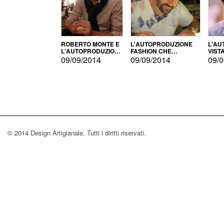
ROBERTO MONTE E
L'AUTOPRODUZIONE
L'AU
L'AUTOPRODUZIONE
FASHION CHE
VIST
CON IL CENSIMENTO
CONQUISTA GLI USA
FARI
09/09/2014
09/09/2014
09/0
© 2014 Design Artigianale. Tutti i diritti riservati.