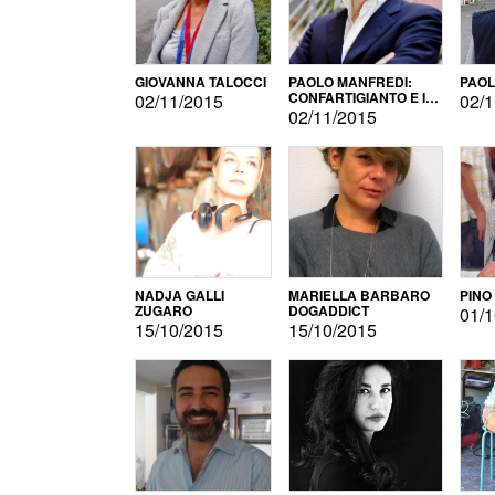
GIOVANNA TALOCCI
PAOLO MANFREDI:
PAOL
CONFARTIGIANTO E IL
02/11/2015
02/1
SONDAGGIO
02/11/2015
NADJA GALLI
MARIELLA BARBARO
PINO
ZUGARO
DOGADDICT
01/1
15/10/2015
15/10/2015