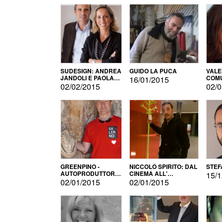
SUDESIGN: ANDREA
GUIDO LA PUCA
VALE
JANDOLI E PAOLA
COMU
16/01/2015
PISAPIA
02/02/2015
02/0
GREENPINO -
NICCOLÒ SPIRITO: DAL
STEF
AUTOPRODUTTORE
CINEMA ALL'
15/1
PER AMORE
AUTOPRODUZIONE
02/01/2015
02/01/2015