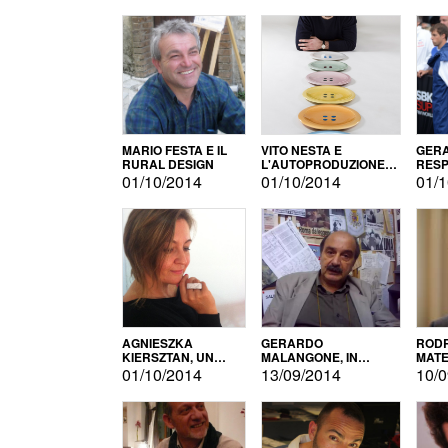
MARIO FESTA E IL
VITO NESTA E
GERA
RURAL DESIGN
L'AUTOPRODUZIONE
RESP
COME RECUPERO DEI
TECN
01/10/2014
01/10/2014
01/1
SIMBOLI
MOTO
AGNIESZKA
GERARDO
RODR
KIERSZTAN, UN
MALANGONE, IN
MATE
MODELLO DI
GIURIA PER IL
01/10/2014
13/09/2014
10/0
AUTOPRODUZIONE
CONCORSO
LETTERARIO