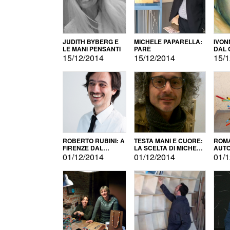
JUDITH BYBERG E
MICHELE PAPARELLA:
IVON
LE MANI PENSANTI
PARÈ
DAL 
CITT
15/12/2014
15/12/2014
15/1
ROBERTO RUBINI: A
TESTA MANI E CUORE:
ROMA
FIRENZE DAL
LA SCELTA DI MICHELE
AUT
PRODOTTO ALLA
BARBERIO
01/12/2014
01/12/2014
01/1
PROMOZIONE