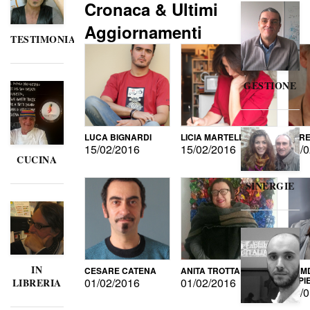
Cronaca & Ultimi
Aggiornamenti
TESTIMONIANZE
GESTIONE
LUCA BIGNARDI
LICIA MARTELLI
LORE
15/02/2016
15/02/2016
15/0
CUCINA
SINERGIE
IN
CESARE CATENA
ANITA TROTTA
GUMD
DI P
01/02/2016
01/02/2016
LIBRERIA
15/0