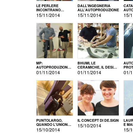
LE PERLERE
DALL'INGEGNERIA
CATA
INCONTRANO
ALL'AUTOPRODUZIONE
AUTO
L'AUTOPRODUZIONE
COMM
15/11/2014
15/11/2014
15/1
MP:
BHUMI, LE
AUTO
AUTOPRODUZIONE
CERAMICHE, IL DESIGN
PROT
E INNOVAZIONE
E L'AUTOPRODUZIONE
ROM
01/11/2014
01/11/2014
01/1
PUNTOLARGO,
IL CONCEPT DI DE.SIGN
LAUR
QUANDO L'UNIONE
E MA
15/10/2014
FA LA FORZA E
15/10/2014
15/1
VINCE