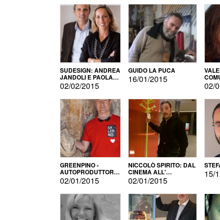
SUDESIGN: ANDREA
GUIDO LA PUCA
VALE
JANDOLI E PAOLA
COMU
16/01/2015
PISAPIA
02/02/2015
02/0
GREENPINO -
NICCOLÒ SPIRITO: DAL
STEF
AUTOPRODUTTORE
CINEMA ALL'
15/1
PER AMORE
AUTOPRODUZIONE
02/01/2015
02/01/2015