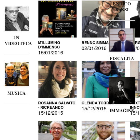
ENRICO
BASSI
IN
M'ILLUMINO
BENNO SIMMA
SERG
VIDEOTECA
D'IMMENSO
02/01/2016
02/0
15/01/2016
FISCALITA
MUSICA
ROSANNA SALVATO
GLENDA TORRES
NEXT
- RICREANDO
INNO
15/12/2015
IMMAGINE
15/12/2015
15/1