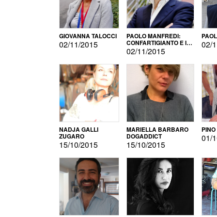
GIOVANNA TALOCCI
PAOLO MANFREDI:
PAOL
CONFARTIGIANTO E IL
02/11/2015
02/1
SONDAGGIO
02/11/2015
NADJA GALLI
MARIELLA BARBARO
PINO
ZUGARO
DOGADDICT
01/1
15/10/2015
15/10/2015