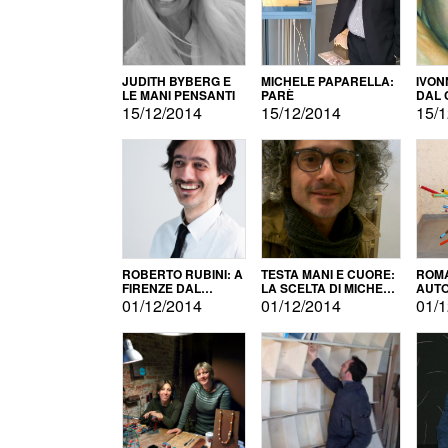
JUDITH BYBERG E
MICHELE PAPARELLA:
IVON
LE MANI PENSANTI
PARÈ
DAL 
CITT
15/12/2014
15/12/2014
15/1
ROBERTO RUBINI: A
TESTA MANI E CUORE:
ROMA
FIRENZE DAL
LA SCELTA DI MICHELE
AUT
PRODOTTO ALLA
BARBERIO
01/12/2014
01/12/2014
01/1
PROMOZIONE