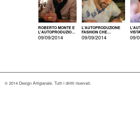
ROBERTO MONTE E
L'AUTOPRODUZIONE
L'AU
L'AUTOPRODUZIONE
FASHION CHE
VIST
CON IL CENSIMENTO
CONQUISTA GLI USA
FARI
09/09/2014
09/09/2014
09/0
© 2014 Design Artigianale. Tutti i diritti riservati.