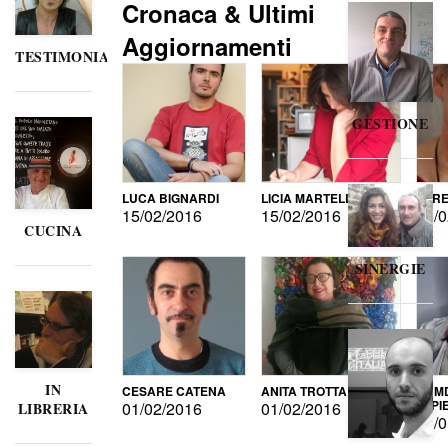
Cronaca & Ultimi
Aggiornamenti
TESTIMONIANZE
GESTIONE
LUCA BIGNARDI
LICIA MARTELLI
LORE
15/02/2016
15/02/2016
15/0
CUCINA
SINERGIE
IN
CESARE CATENA
ANITA TROTTA
GUMD
DI P
01/02/2016
01/02/2016
LIBRERIA
15/0