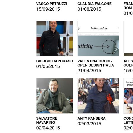
VASCO PETRUZZI
CLAUDIA FALCONE
FRAN
ROM 
15/09/2015
01/08/2015
01/0
GIORGIO CAPORASO
VALENTINA CROCI -
ALE
OPEN DESIGN ITALIA
GUE
01/05/2015
21/04/2015
15/0
SALVATORE
ANTY PANSERA
CON
NAVARINO
LETT
02/03/2015
DESI
02/04/2015
02/0