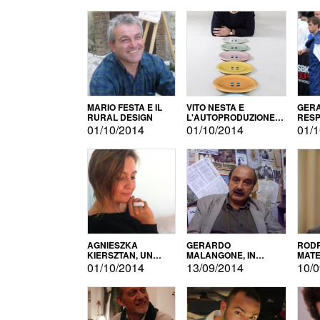
MARIO FESTA E IL
VITO NESTA E
GERA
RURAL DESIGN
L'AUTOPRODUZIONE
RESP
COME RECUPERO DEI
TECN
01/10/2014
01/10/2014
01/1
SIMBOLI
MOTO
AGNIESZKA
GERARDO
RODR
KIERSZTAN, UN
MALANGONE, IN
MATE
MODELLO DI
GIURIA PER IL
01/10/2014
13/09/2014
10/0
AUTOPRODUZIONE
CONCORSO
LETTERARIO